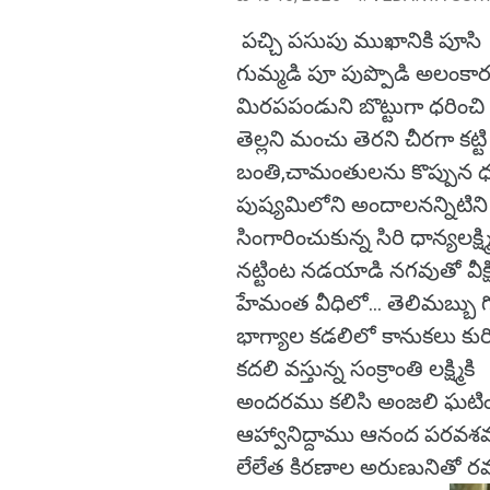
పచ్చి పసుపు ముఖానికి పూసి
గుమ్మడి పూ పుప్పొడి అలంకార
మిరపపండుని బొట్టుగా ధరించి
తెల్లని మంచు తెరని చీరగా కట్టి
బంతి,చామంతులను కొప్పున ధ
పుష్యమిలోని అందాలనన్నిటిని
సింగారించుకున్న సిరి ధాన్యలక్ష్మ
నట్టింట నడయాడి నగవుతో వీక్
హేమంత వీధిలో… తెలిమబ్బు 
భాగ్యాల కడలిలో కానుకలు కుర
కదలి వస్తున్న సంక్రాంతి లక్ష్మికి
అందరము కలిసి అంజలి ఘటిం
ఆహ్వానిద్దాము ఆనంద పరవశ
లేలేత కిరణాల అరుణునితో రమ