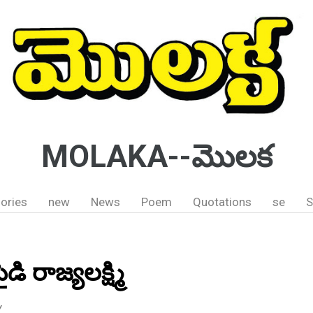
MOLAKA--మొలక
ories
new
News
Poem
Quotations
se
S
పైడి రాజ్యలక్ష్మి
Y