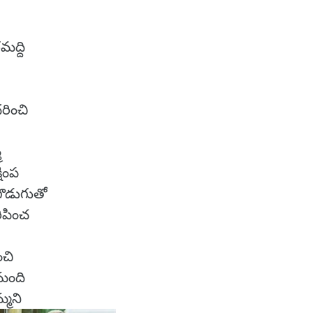
మద్ది
రించి
ి
షింప
గొడుగుతో
ిపించ
చి
మంది
్మని