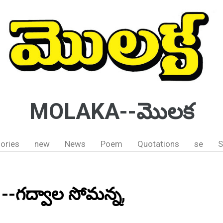
MOLAKA--మొలక
ories
new
News
Poem
Quotations
se
S
--గద్వాల సోమన్న,