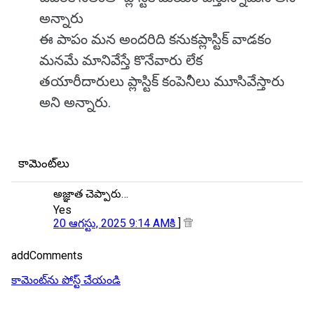
అన్నారు
ఈ పాపం మన అందరిది కనుకప్లాస్టిక్ వాడకం
మనమే మానివేస్తే కొనేవారు లేక
తయారీదారులు ప్లాస్టిక్ కంపెనీలు మూసివేస్తారు
అని అన్నారు.
కామెంట్‌లు
అజ్ఞాత చెప్పారు…
Yes
20 ఆగస్టు, 2025 9:14 AMకి
]
addComments
కామెంట్‌ను పోస్ట్ చేయండి