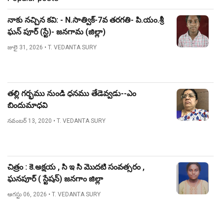
నాకు నచ్చిన కవి: - N.సాత్విక్-7వ తరగతి- పి.యం.శ్రీ
ఘన్ పూర్ (స్టే)- జనగామ (జిల్లా)
జులై 31, 2026
• T. VEDANTA SURY
తల్లి గర్భము నుండి ధనము తేడెవ్వడు--ఎం
బిందుమాధవి
నవంబర్ 13, 2020
• T. VEDANTA SURY
చిత్రం : కె.అక్షయ , సి ఇ సి మొదటి సంవత్సరం ,
ఘనపూర్ ( స్టేషన్) జనగాం జిల్లా
ఆగస్టు 06, 2026
• T. VEDANTA SURY