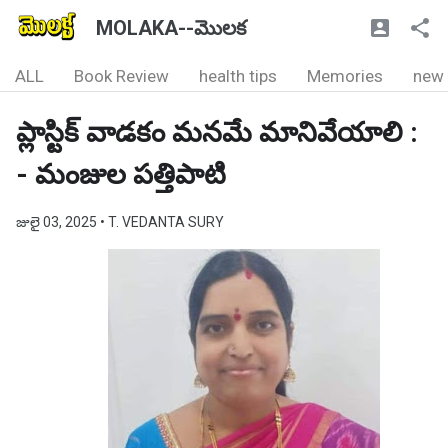
MOLAKA--మొలక
ALL
Book Review
health tips
Memories
new
ప్లాస్టిక్ వాడకం మనమే మానివేయాలి :
- మంజుల పత్తిపాటి
జులై 03, 2025
• T. VEDANTA SURY