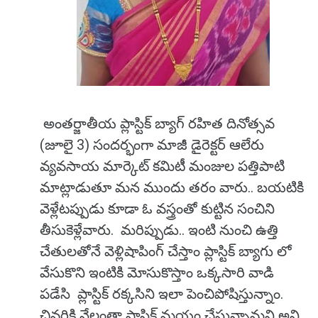
అంతర్జాతీయ ప్లాస్టిక్ బ్యాగ్ రహిత దినోత్సవ
(జూలై 3) సందర్భంగా మాజీ డైరెక్టర్ ఆలేరు
వ్యవసాయ మార్కెట్ కమిటీ మంజుల పత్తిపాటి
మాట్లాడుతూ మన ముందు తరం వారు.. బయటికి
వెళ్లేటప్పుడు కూడా ఓ వస్త్రంతో కుట్టిన సంచిని
తీసుకెళ్లేవారు. మరిప్పుడు.. ఇంటి నుంచి ఉత్తి
చేతులతోనే వెళ్లిషాపింగ్​ చేస్తాం ప్లాస్టిక్​ బ్యాగు లో
వేసుకొని ఇంటికి మోసుకొస్తాం ఒక్కసారి వాడి
పడేసి ప్లాస్టిక్​ రక్కసిని ఇలా పెంచిపోషిస్తున్నాం.
చివరికి నేలంతా ప్లాస్టిక్ మయం చేస్తున్నామని అని