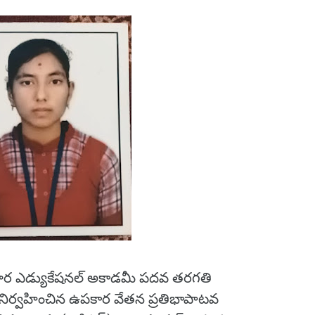
ర ఎడ్యుకేషనల్ అకాడమీ పదవ తరగతి
ేలో నిర్వహించిన ఉపకార వేతన ప్రతిభాపాటవ