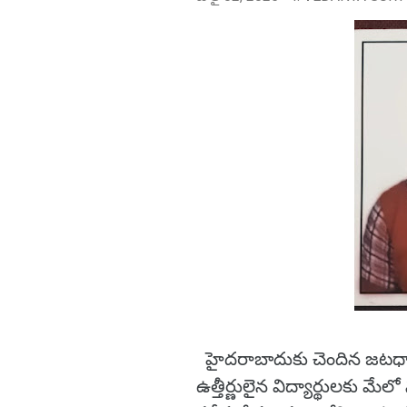
హైదరాబాదుకు చెందిన జటధా
ఉత్తీర్ణులైన విద్యార్థులకు మ