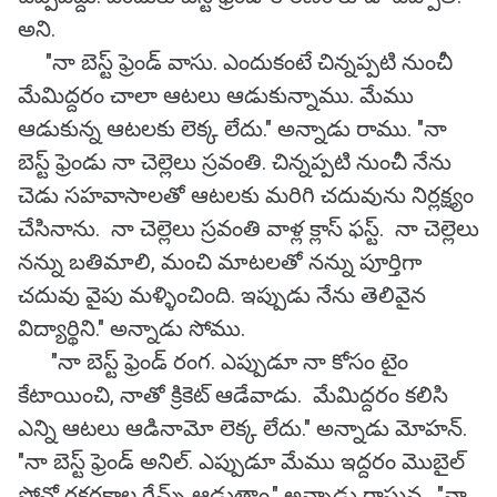
అని.
"నా బెస్ట్ ఫ్రెండ్ వాసు. ఎందుకంటే చిన్నప్పటి నుంచీ
మేమిద్దరం చాలా ఆటలు ఆడుకున్నాము. మేము
ఆడుకున్న ఆటలకు లెక్క లేదు." అన్నాడు రాము. "నా
బెస్ట్ ఫ్రెండు నా చెల్లెలు స్రవంతి. చిన్నప్పటి నుంచీ నేను
చెడు సహవాసాలతో ఆటలకు మరిగి చదువును నిర్లక్ష్యం
చేసినాను. నా చెల్లెలు స్రవంతి వాళ్ల క్లాస్ ఫస్ట్. నా చెల్లెలు
నన్ను బతిమాలి, మంచి మాటలతో నన్ను పూర్తిగా
చదువు వైపు మళ్ళించింది. ఇప్పుడు నేను తెలివైన
విద్యార్థిని." అన్నాడు సోము.
"నా బెస్ట్ ఫ్రెండ్ రంగ. ఎప్పుడూ నా కోసం టైం
కేటాయించి, నాతో క్రికెట్ ఆడేవాడు. మేమిద్దరం కలిసి
ఎన్ని ఆటలు ఆడినామో లెక్క లేదు." అన్నాడు మోహన్.
"నా బెస్ట్ ఫ్రెండ్ అనిల్. ఎప్పుడూ మేము ఇద్దరం మొబైల్
ఫోన్లో రకరకాల గేమ్స్ ఆడుతాం." అన్నాడు రాఘవ. "నా