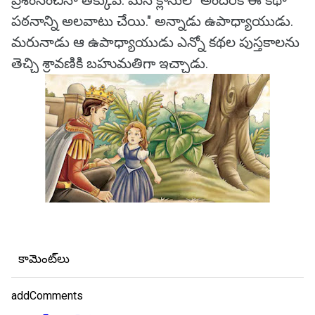
ప్రశంసించినా తక్కువే. మన క్లాసులో అందరికీ ఈ కథా
పఠనాన్ని అలవాటు చేయి." అన్నాడు ఉపాధ్యాయుడు.
మరునాడు ఆ ఉపాధ్యాయుడు ఎన్నో కథల పుస్తకాలను
తెచ్చి శ్రావణికి బహుమతిగా ఇచ్చాడు.
కామెంట్‌లు
addComments