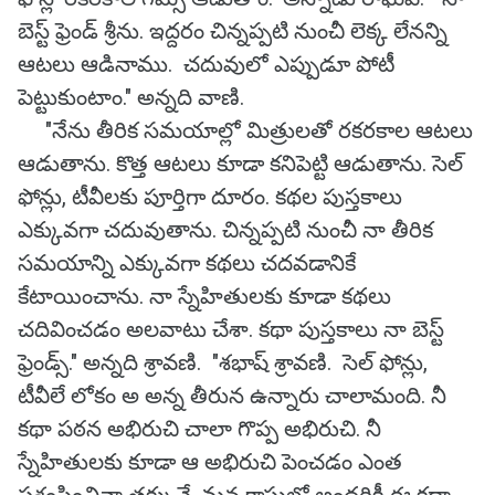
బెస్ట్ ఫ్రెండ్ శ్రీను. ఇద్దరం చిన్నప్పటి నుంచీ లెక్క లేనన్ని
ఆటలు ఆడినాము. చదువులో ఎప్పుడూ పోటీ
పెట్టుకుంటాం." అన్నది వాణి.
"నేను తీరిక సమయాల్లో మిత్రులతో రకరకాల ఆటలు
ఆడుతాను. కొత్త ఆటలు కూడా కనిపెట్టి ఆడుతాను. సెల్
ఫోన్లు, టీవీలకు పూర్తిగా దూరం. కథల పుస్తకాలు
ఎక్కువగా చదువుతాను. చిన్నప్పటి నుంచీ నా తీరిక
సమయాన్ని ఎక్కువగా కథలు చదవడానికే
కేటాయించాను. నా స్నేహితులకు కూడా కథలు
చదివించడం అలవాటు చేశా. కథా పుస్తకాలు నా బెస్ట్
ఫ్రెండ్స్." అన్నది శ్రావణి. "శభాష్ శ్రావణి. సెల్ ఫోన్లు,
టీవీలే లోకం అ అన్న తీరున ఉన్నారు చాలామంది. నీ
కథా పఠన అభిరుచి చాలా గొప్ప అభిరుచి. నీ
స్నేహితులకు కూడా ఆ అభిరుచి పెంచడం ఎంత