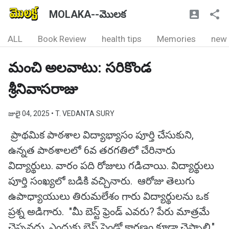
MOLAKA--మొలక
ALL
Book Review
health tips
Memories
new
మంచి అలవాటు: సరికొండ
శ్రీనివాసరాజు
జులై 04, 2025
• T. VEDANTA SURY
ప్రాథమిక పాఠశాల విద్యాభ్యాసం పూర్తి చేసుకుని,
ఉన్నత పాఠశాలలో 6వ తరగతిలో చేరినారు
విద్యార్థులు. వారం పది రోజులు గడిచాయి. విద్యార్థులు
పూర్తి సంఖ్యలో బడికి వచ్చినారు. ఆరోజు తెలుగు
ఉపాధ్యాయులు తిరుమలేశం గారు విద్యార్థులను ఒక
ప్రశ్న అడిగారు. "మీ బెస్ట్ ఫ్రెండ్ ఎవరు? పేరు మాత్రమే
చెప్పవద్దు. ఎందుకు బెస్ట్ ఫ్రెండో కారణం కూడా చెప్పాలి."