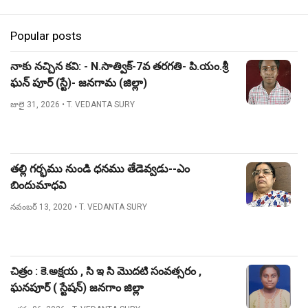
Popular posts
నాకు నచ్చిన కవి: - N.సాత్విక్-7వ తరగతి- పి.యం.శ్రీ
ఘన్ పూర్ (స్టే)- జనగామ (జిల్లా)
జులై 31, 2026
• T. VEDANTA SURY
తల్లి గర్భము నుండి ధనము తేడెవ్వడు--ఎం
బిందుమాధవి
నవంబర్ 13, 2020
• T. VEDANTA SURY
చిత్రం : కె.అక్షయ , సి ఇ సి మొదటి సంవత్సరం ,
ఘనపూర్ ( స్టేషన్) జనగాం జిల్లా