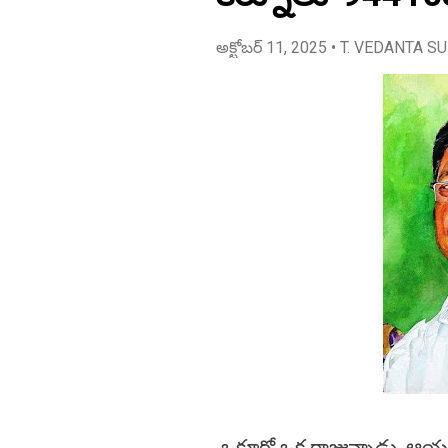
అక్టోబర్ 11, 2025
• T. VEDANTA S
ఒకూర్లో ఒక రాజున్నాడు. ఆయనక