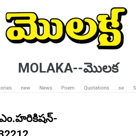
MOLAKA--మొలక
ories
new
News
Poem
Quotations
se
S
ఎం.హరికిషన్-
032212