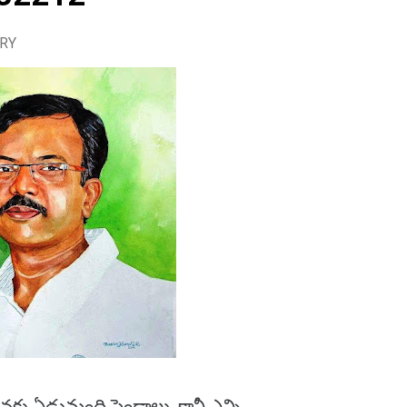
URY
ు ఏడుమంది పెండ్లాలు. కానీ ఎన్ని