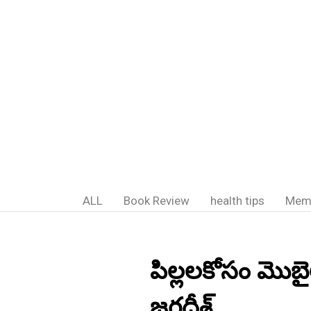
ALL
Book Review
health tips
Mem
పిల్లలకోసం మొబై
జగదీశ్