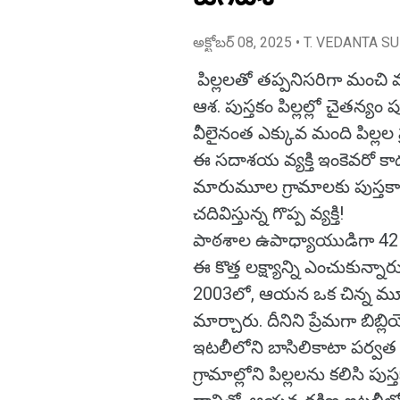
అక్టోబర్ 08, 2025
• T. VEDANTA S
పిల్లలతో తప్పనిసరిగా మంచి
ఆశ. పుస్తకం పిల్లల్లో చైతన్య
వీలైనంత ఎక్కువ మంది పిల్ల
ఈ సదాశయ వ్యక్తి ఇంకెవరో 
మారుమూల గ్రామాలకు పుస్తకాలు 
చదివిస్తున్న గొప్ప వ్యక్తి!
పాఠశాల ఉపాధ్యాయుడిగా 42 
ఈ కొత్త లక్ష్యాన్ని ఎంచుకున్నార
2003లో, ఆయన ఒక చిన్న మూడు 
మార్చారు. దీనిని ప్రేమగా బిబ్
ఇటలీలోని బాసిలికాటా పర్వ
గ్రామాల్లోని పిల్లలను కలిసి పుస