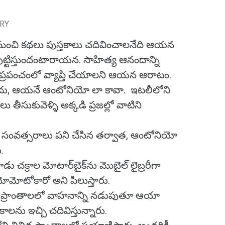
URY
 మంచి కథలు పుస్తకాలు చదివించాలనేది ఆయన
ం పుట్టిస్తుందంటారాయన. సాహిత్య ఆనందాన్ని
ల ప్రపంచంలో వ్యాప్తి చేయాలని ఆయన ఆరాటం.
కాదు, ఆయనే ఆంటోనియో లా కావా. ఇటలీలోని
తీసుకువెళ్ళి అక్కడి ప్రజల్లో వాటిని
సంవత్సరాలు పని చేసిన తర్వాత, ఆంటోనియో
ు.
చక్రాల మోటార్‌బైక్‌ను మొబైల్ లైబ్రరీగా
లియోమోటోకారో అని పిలుస్తారు.
త ప్రాంతాలలో వాహనాన్ని నడుపుతూ ఆయా
్తకాలను ఇచ్చి చదివిస్తున్నారు.