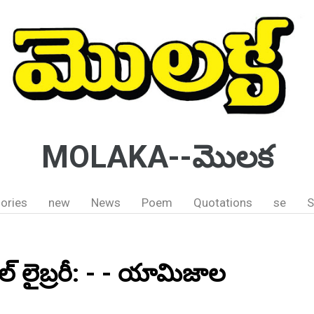
MOLAKA--మొలక
ories
new
News
Poem
Quotations
se
S
ల్ లైబ్రరీ: - - యామిజాల