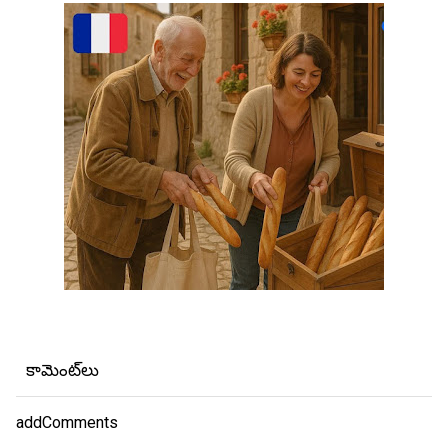
కామెంట్‌లు
addComments