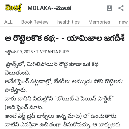
MOLAKA--మొలక
ALL
Book Review
health tips
Memories
new
ఆ రొట్టెలకొక కథ;- - యామిజాల జగదీశ్
అక్టోబర్ 09, 2025
• T. VEDANTA SURY
ఫ్రాన్స్‌లో, మిగిలిపోయిన రొట్టె కూడా ఒక కథ
చెబుతుంది.
అనేక ఫ్రెంచ్ పట్టణాల్లో, బేకరీలు అమ్ముడు పోని రొట్టెలను
పారేస్తారు.
వారు దానిని వీధుల్లోని “బోయిట్ ఎ పెయిన్ పార్టేజ్”
(అది ఫ్రెంచ్ మాట.
అంటే షేర్డ్ బ్రెడ్ బాక్స్‌లు అన్న మాట) లో ఉంచుతారు.
వాటిని ఎవరైనా ఉచితంగా తీసుకోవచ్చు. ఆ బాక్సులకు