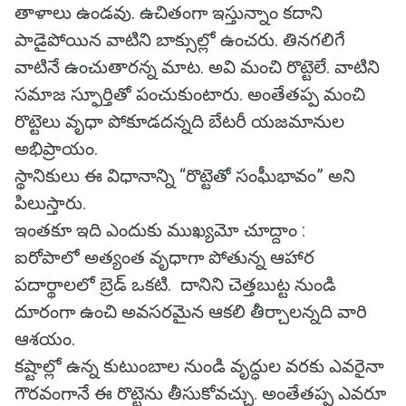
తాళాలు ఉండవు. ఉచితంగా ఇస్తున్నాం కదాని
పాడైపోయిన వాటిని బాక్సుల్లో ఉంచరు. తినగలిగే
వాటినే ఉంచుతారన్న మాట. అవి మంచి రొట్టెలే. వాటిని
సమాజ స్ఫూర్తితో పంచుకుంటారు. అంతేతప్ప మంచి
రొట్టెలు వృధా పోకూడదన్నది బేటరీ యజమానుల
అభిప్రాయం.
స్థానికులు ఈ విధానాన్ని “రొట్టెతో సంఘీభావం” అని
పిలుస్తారు.
ఇంతకూ ఇది ఎందుకు ముఖ్యమో చూద్దాం :
ఐరోపాలో అత్యంత వృధాగా పోతున్న ఆహార
పదార్థాలలో బ్రెడ్ ఒకటి. దానిని చెత్తబుట్ట నుండి
దూరంగా ఉంచి అవసరమైన ఆకలి తీర్చాలన్నది వారి
ఆశయం.
కష్టాల్లో ఉన్న కుటుంబాల నుండి వృద్ధుల వరకు ఎవరైనా
గౌరవంగానే ఈ రొట్టెను తీసుకోవచ్చు. అంతేతప్ప ఎవరూ