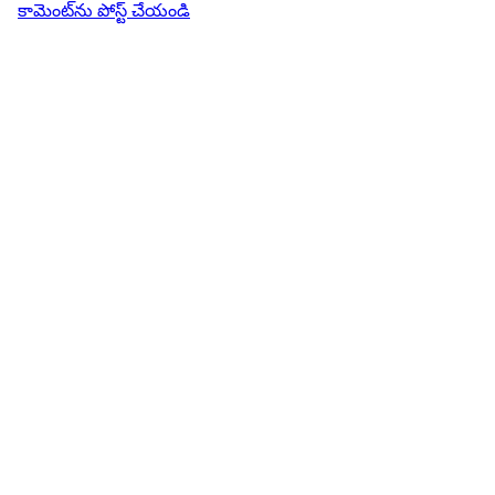
కామెంట్‌ను పోస్ట్ చేయండి