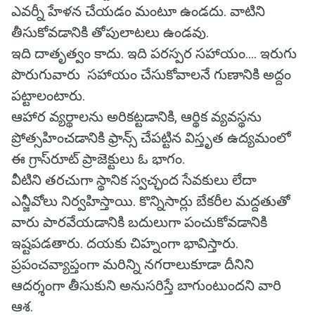
ఎవర్నీ హేళన చేయడం మంటూ ఉండదు.‌ వాటిని
తీసుకోవడానికి తోపులాటలు ఉండవు.
ఇది దాతృత్వం కాదు. ఇది పరస్పర సహాయం.... ఇరుగు
పొరుగువారు సహాయం చేసుకోవాలనే గుణానికి అద్దం
పట్టాలంటారు.
ఆహార వ్యర్థాలను అరికట్టడానికి, ఆర్థిక వ్యవస్థను
ప్రోత్సహించడానికి ఫ్రాన్స్ చేపట్టిన విస్తృత ఉద్యమంలో
ఈ గ్రాస్‌రూట్ ప్రాజెక్టులు ఓ భాగం.
వీటిని తరచుగా స్థానిక స్వచ్ఛంద సేవకులు లేదా
ఎన్జీవోలు నిర్వహిస్తాయి. కొన్నిసార్లు బేకరీల మద్దతుతో
వారు పారవేయడానికి బదులుగా పంచుకోవడానికి
ఇష్టపడతారు. దయకు చిహ్నంగా భావిస్తారు.
ప్రపంచవ్యాప్తంగా మరిన్ని నగరాలుకూడా దీనిని
ఆదర్శంగా తీసుకుని అనుసరిస్తే బాగుంటుందని వారి
ఆశ.