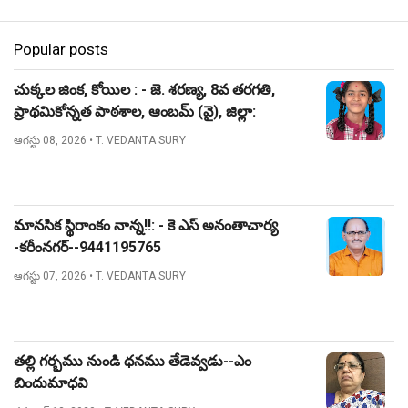
Popular posts
చుక్కల జింక, కోయిల : - జె. శరణ్య, 8వ తరగతి,
ప్రాథమికోన్నత పాఠశాల, ఆంబమ్ (వై), జిల్లా:
నిజామాబాద్.
ఆగస్టు 08, 2026
• T. VEDANTA SURY
మానసిక స్థిరాంకం నాన్న!!: - కె ఎస్ అనంతాచార్య
-కరీంనగర్--9441195765
ఆగస్టు 07, 2026
• T. VEDANTA SURY
తల్లి గర్భము నుండి ధనము తేడెవ్వడు--ఎం
బిందుమాధవి