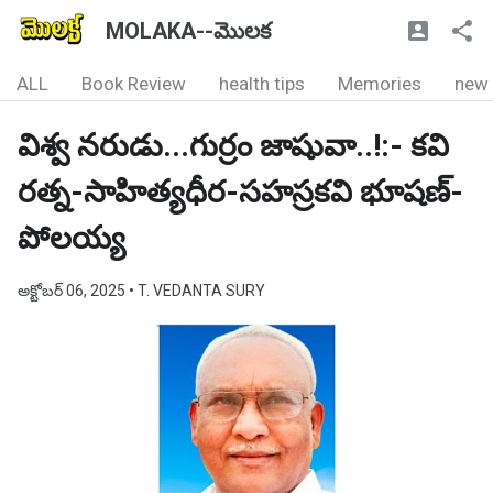
MOLAKA--మొలక
ALL
Book Review
health tips
Memories
new
విశ్వ నరుడు...గుర్రం జాషువా..!:- కవి
రత్న-సాహిత్యధీర-సహస్రకవి భూషణ్-
పోలయ్య
అక్టోబర్ 06, 2025
• T. VEDANTA SURY