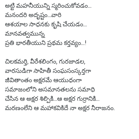
అట్టి మహనీయున్ని స్మరించుకోవడం...
మనందరి అదృష్టం...వారి
ఆశయాల సాధనకు కృషి చేయడం...
మానవత్వమున్న
ప్రతి భారతీయుని ప్రథమ కర్తవ్యం...!
చిలకమర్తి, వీరేశలింగం, గురజాడల,
వారసుడిగా సాహితీ సంఘసంస్కర్తగా
జీవితాంతం అక్షరమే ఆయుధంగా
సమాజంలోని అసమానతలను సమాధి
చేసిన ఆ అక్షర శిల్పికి...ఆ అక్షర గుర్రానికి...
మరణంలేని ఆ మహాకవికిదే నా అక్షర నీరాజనం.