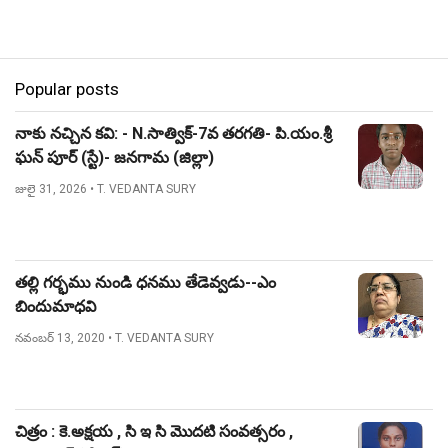
Popular posts
నాకు నచ్చిన కవి: - N.సాత్విక్-7వ తరగతి- పి.యం.శ్రీ
ఘన్ పూర్ (స్టే)- జనగామ (జిల్లా)
జులై 31, 2026
• T. VEDANTA SURY
తల్లి గర్భము నుండి ధనము తేడెవ్వడు--ఎం
బిందుమాధవి
నవంబర్ 13, 2020
• T. VEDANTA SURY
చిత్రం : కె.అక్షయ , సి ఇ సి మొదటి సంవత్సరం ,