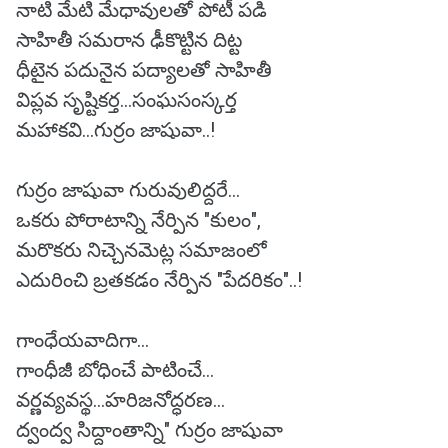
నాటి మేటి మేధావులతో పోటీ పడి
సాహితీ సమరాన ఢీకొట్టిన దిట్ట
ధీటైన పదునైన పద్యాలతో సాహితీ
విప్లవ సృష్టికర్త...సంఘసంస్కర్త
మహాకవి...గుర్రం జాషువా..!
గుర్రం జాషువా గురువులిద్దరే...
ఒకరు పోరాటాన్ని నేర్పిన "కులం",
మరొకరు నిచ్చెనమెట్ల సమాజంలో
ఎదురించి బ్రతకడం నేర్పిన "పేదరికం"..!
గాంధేయవాదిగా...
గాంధీజీ బోధించే పాటించే...
వర్ణవ్యవస్థ...హరిజనోద్ధరణ...
ద్వంద్వ సిద్దాంతాన్ని" గుర్రం జాషువా