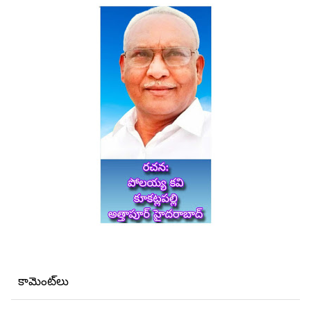
కామెంట్‌లు