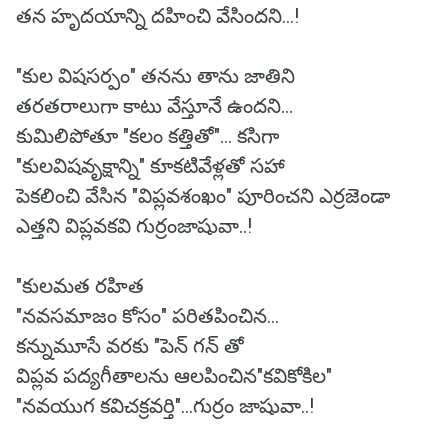
తన హృదయాన్ని దహించి వేసిందని...!
"కుల విషసర్పం" తనను తాను జాతిని
తరతరాలుగా కాటు వేస్తూనే ఉందని...
కుమిలిపోతూ "కలం కత్తితో"... కసిగా
"కులవిషవృక్షాన్ని" కూకటివేళ్లతో సహా
పెకలించి వేసిన "విప్లవశంఖం" పూరించని ఎర్రజెండా
ఎత్తని విప్లవకవి గుర్రంజాషువా..!
"కులమత రహిత
"నవసమాజం కోసం" పరితపించిన...
కన్నుమూసే వరకు "పెన్ గన్ తో
విప్లవ పద్యగీతాలను ఆలపించిన"కవికోకిల"
"నవయుగ కవిచక్రవర్తి"...గుర్రం జాషువా..!