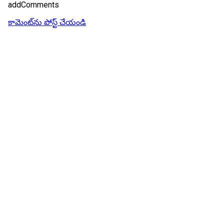
addComments
కామెంట్‌ను పోస్ట్ చేయండి