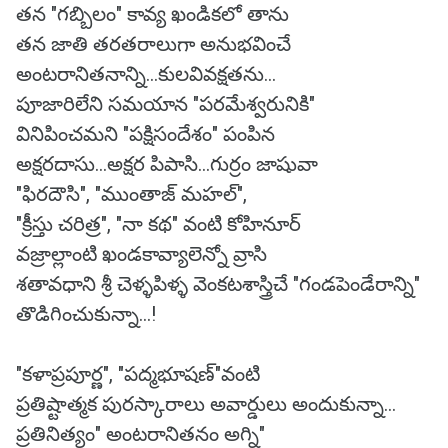
తన "గబ్బిలం" కావ్య ఖండికలో తాను
తన జాతి తరతరాలుగా అనుభవించే
అంటరానితనాన్ని...కులవివక్షతను...
పూజారిలేని సమయాన "పరమేశ్వరునికి"
వినిపించమని "పక్షిసందేశం" పంపిన
అక్షరదాసు...అక్షర పిపాసి...గుర్రం జాషువా
"ఫిరదౌసి", "ముంతాజ్ మహల్",
"క్రీస్తు చరిత్ర", "నా కథ" వంటి కోహినూర్
వజ్రాల్లాంటి ఖండకావ్యాలెన్నో వ్రాసి
శతావధాని శ్రీ చెళ్ళపిళ్ళ వెంకటశాస్త్రిచే "గండపెండేరాన్ని"
తొడిగించుకున్నా...!
"కళాప్రపూర్ణ", "పద్మభూషణ్"వంటి
ప్రతిష్టాత్మక పురస్కారాలు అవార్డులు అందుకున్నా...
ప్రతినిత్యం" అంటరానితనం అగ్ని"