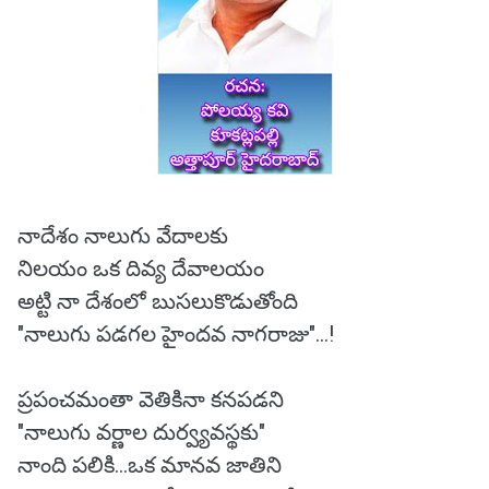
నాదేశం నాలుగు వేదాలకు
నిలయం ఒక దివ్య దేవాలయం
అట్టి నా దేశంలో బుసలుకొడుతోంది
"నాలుగు పడగల హైందవ నాగరాజు"...!
ప్రపంచమంతా వెతికినా కనపడని
"నాలుగు వర్ణాల దుర్వ్యవస్థకు"
నాంది పలికి...ఒక మానవ జాతిని