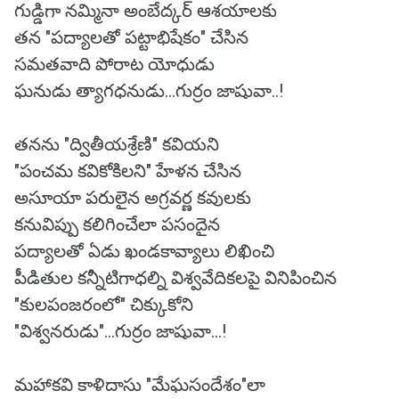
గుడ్డిగా నమ్మినా అంబేద్కర్ ఆశయాలకు
తన "పద్యాలతో పట్టాభిషేకం" చేసిన
సమతవాది పోరాట యోధుడు
ఘనుడు త్యాగధనుడు...గుర్రం జాషువా..!
తనను "ద్వితీయశ్రేణి" కవియని
"పంచమ కవికోకిలని" హేళన చేసిన
అసూయా పరులైన అగ్రవర్ణ కవులకు
కనువిప్పు కలిగించేలా పసందైన
పద్యాలతో ఏడు ఖండకావ్యాలు లిఖించి
పీడితుల కన్నీటిగాధల్ని విశ్వవేదికలపై వినిపించిన
"కులపంజరంలో" చిక్కుకోని
"విశ్వనరుడు"...గుర్రం జాషువా...!
మహాకవి కాళిదాసు "మేఘసందేశం"లా