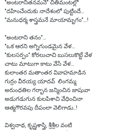
"అంటరానితనమనే" చితిమంటల్లో
"దహించేందుకు నాదేశంలో పుట్టిందే...
"మనుధర్మ శాస్త్రమనే మాయామృగం"...!
"అంటరాని తనం"...
"ఒక ఆరని అగ్నిగుండమైన వేళ...
"కులసర్పం" కోరలుచాచి బుసలుకొట్టే వేళ
చాటు మాటుగా కాటు వేసే వేళ...
కులాంతర మతాంతర వివాహమాడిన
గుర్రం వీరయ్య యాదవ్ లింగమ్మ
అరుంధతిల గర్భాన జన్మించిన జాషువా
అడుగడుగున కులపిశాచి వేధించినా
ఆత్మగౌరవపు దీపంలా వెలిగాడు..!
విశ్వనాథ, కృష్ణశాస్త్రి, శ్రీశ్రీల వంటి