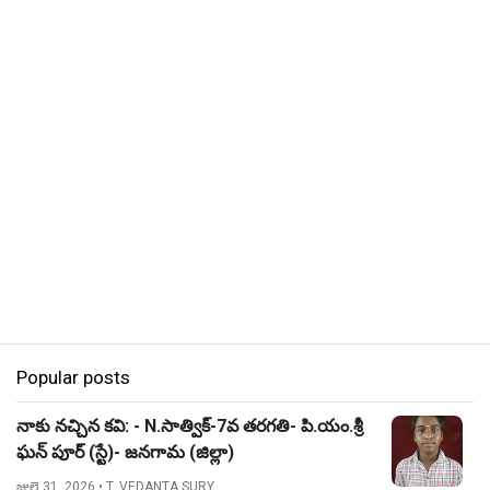
Popular posts
నాకు నచ్చిన కవి: - N.సాత్విక్-7వ తరగతి- పి.యం.శ్రీ
ఘన్ పూర్ (స్టే)- జనగామ (జిల్లా)
జులై 31, 2026
• T. VEDANTA SURY