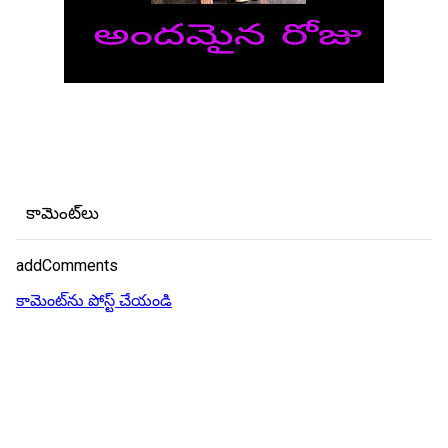
కామెంట్‌లు
addComments
కామెంట్‌ను పోస్ట్ చేయండి