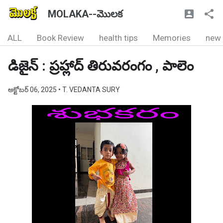
MOLAKA--మొలక
ALL
Book Review
health tips
Memories
new
డిజైన్ : ప్రహ్లాద్ తిరువరంగం , పాలెం
అక్టోబర్ 06, 2025
• T. VEDANTA SURY