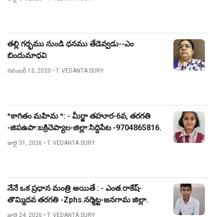
తల్లి గర్భము నుండి ధనము తేడెవ్వడు--ఎం
బిందుమాధవి
నవంబర్ 13, 2020
• T. VEDANTA SURY
*కాగితం మహిమ *: - మీర్జా తహూర-6వ, తరగతి
-జిపఉపా:బక్రిచెప్యాల-జిల్లా:సిద్దిపేట -9704865816.
జులై 31, 2026
• T. VEDANTA SURY
నేనే ఒక ప్రధాన మంత్రి అయితే : - ఎంత.రాకేష్-
తొమ్మిదవ తరగతి -Zphs.నర్మెట్ట-జనగామ జిల్లా.
జులై 24, 2026
• T. VEDANTA SURY