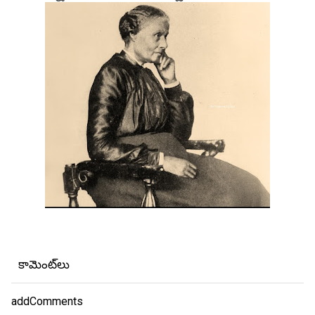
కామెంట్‌లు
addComments