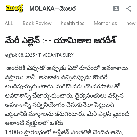
MOLAKA--మొలక
ALL
Book Review
health tips
Memories
new
మేరీ ఎల్లెన్ :-- యామిజాల జగదీశ్
అక్టోబర్ 08, 2025
• T. VEDANTA SURY
అందరికీ ఎప్పుడో అప్పుడు ఏదో రూపంలో అవకాశాలు
వస్తాయి. కానీ అవకాశం వచ్చినప్పుడు కొందరే
అందిపుచ్చుకుంటారు. మరికొందరు తొందరపాటుతో
అవకాశాన్ని చేజార్చుకుంటారు. ధైర్యవంతులు వచ్చిన
అవకాశాన్ని సద్వినియోగం చేసుకునేలా పెట్టుబడి
పెట్టడానికి మార్గాలను కనుగొంటారు. మేరీ ఎల్లెన్ ప్లెజెంట్
అలాంటి వ్యక్తులలో ఒకరు.
1800ల ప్రారంభంలో ఆఫ్రికన్ సంతతికి చెందిన ఆమె,