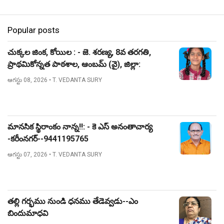
Popular posts
చుక్కల జింక, కోయిల : - జె. శరణ్య, 8వ తరగతి,
ప్రాథమికోన్నత పాఠశాల, ఆంబమ్ (వై), జిల్లా:
నిజామాబాద్.
ఆగస్టు 08, 2026
• T. VEDANTA SURY
మానసిక స్థిరాంకం నాన్న!!: - కె ఎస్ అనంతాచార్య
-కరీంనగర్--9441195765
ఆగస్టు 07, 2026
• T. VEDANTA SURY
తల్లి గర్భము నుండి ధనము తేడెవ్వడు--ఎం
బిందుమాధవి