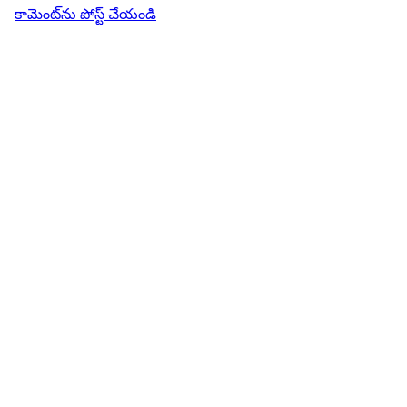
కామెంట్‌ను పోస్ట్ చేయండి