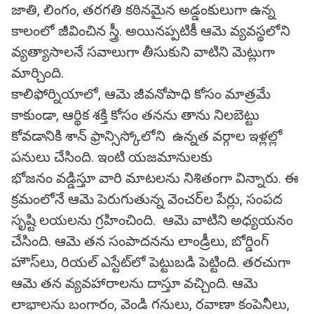
జాతి, లింగం, తరగతి కఠినమైన అడ్డంకులుగా ఉన్న
కాలంలో జీవించిన స్త్రీ. అయినప్పటికీ ఆమె వ్యవస్థలోని
వ్యత్యాసాలనే సవాలుగా తీసుకుని వాటిని మెట్లుగా
మార్చింది.
కాలిఫోర్నియాలో, ఆమె జీవనోపాధి కోసం మాత్రమే
కాకుండా, ఆర్థిక శక్తి కోసం తనను తాను నిలబెట్టు
కోవడానికి శాన్ ఫ్రాన్సిస్కోలోని ఉన్నత వర్గాల ఇళ్లల్లో
పనులు చేసింది. ఇంటి యజమానులకు
భోజనం వడ్డిస్తూ వారి మాటలను నిశితంగా విన్నారు. ఈ
క్రమంలోనే ఆమె పెరుగుతున్న వెంచర్‌ల పేర్లు, సంపద
సృష్టి లయలను గ్రహించింది. ఆమె వాటిని అధ్యయనం
చేసింది. ఆమె తన సంపాదనను లాండ్రీలు, బోర్డింగ్
హౌస్‌లు, రియల్ ఎస్టేట్‌లో పెట్టుబడి పెట్టింది. తరచుగా
ఆమె తన వ్యవహారాలను దాస్తూ వచ్చింది. ఆమె
లాభాలను బంగారం, వెండి గనులు, రవాణా కంపెనీలు,