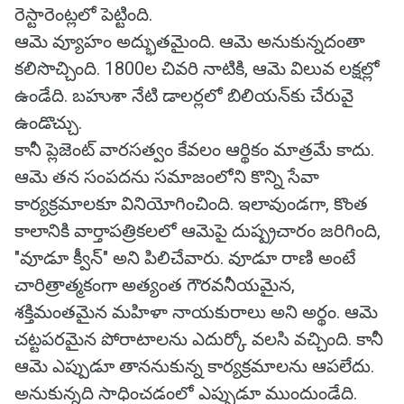
రెస్టారెంట్లలో పెట్టింది.
ఆమె వ్యూహం అద్భుతమైంది. ఆమె అనుకున్నదంతా
కలిసొచ్చింది. 1800ల చివరి నాటికి, ఆమె విలువ లక్షల్లో
ఉండేది. బహుశా నేటి డాలర్లలో బిలియన్‌కు చేరువై
ఉండొచ్చు.
కానీ ప్లెజెంట్ వారసత్వం కేవలం ఆర్థికం మాత్రమే కాదు.
ఆమె తన సంపదను సమాజంలోని కొన్ని సేవా
కార్యక్రమాలకూ వినియోగించింది. ఇలావుండగా, కొంత
కాలానికి వార్తాపత్రికలలో ఆమెపై దుష్ప్రచారం జరిగింది,
"వూడూ క్వీన్" అని పిలిచేవారు. వూడూ రాణి అంటే
చారిత్రాత్మకంగా అత్యంత గౌరవనీయమైన,
శక్తిమంతమైన మహిళా నాయకురాలు అని అర్థం. ఆమె
చట్టపరమైన పోరాటాలను ఎదుర్కో వలసి వచ్చింది. కానీ
ఆమె ఎప్పుడూ తాననుకున్న కార్యక్రమాలను ఆపలేదు.
అనుకున్నది సాధించడంలో ఎప్పుడూ ముందుండేది.