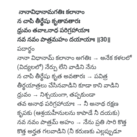
నానావిధానామగతిః కలానాం
న చాపి తీర్థేషు కృతావతారః
ధ్రువం తవాఽనాధ పరిగ్రహాయాః
నవ నవం పాత్రమహం దయాయాః ॥30॥
పదార్థం
నానా విధానామ్ కలానాం అగతిః → అనేక కళలలో
(విద్యలలో) నేర్పు లేని వాడిని నేను
న చాపి తీర్థేషు కృత అవతారః → పవిత్ర
తీర్థయాత్రలు చేసినవాడిని కూడా కాని వాడిని
ధ్రువం → నిశ్చయంగా, తప్పకుండా
తవ అనాథ పరిగ్రహాయాః → నీ అనాథ రక్షణ
కృపకు (ఆశ్రయహీనులను కాపాడే నీ దయకు)
నవ నవం పాత్రమ్ అహం → నేను ప్రతి సారి కొత్త
కొత్త అర్హత గలవాడిని (నీ కరుణకు ఎల్లప్పుడూ