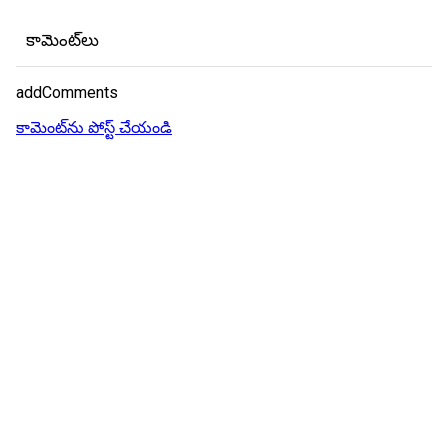
కామెంట్‌లు
addComments
కామెంట్‌ను పోస్ట్ చేయండి