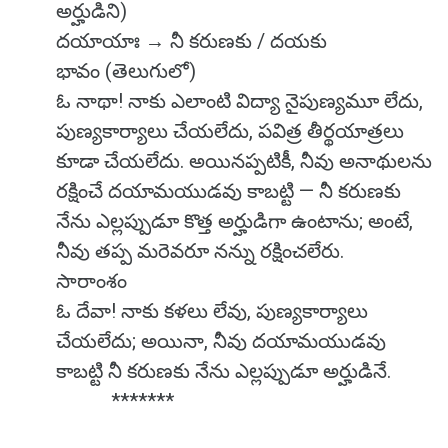
అర్హుడిని)
దయాయాః → నీ కరుణకు / దయకు
భావం (తెలుగులో)
ఓ నాథా! నాకు ఎలాంటి విద్యా నైపుణ్యమూ లేదు,
పుణ్యకార్యాలు చేయలేదు, పవిత్ర తీర్థయాత్రలు
కూడా చేయలేదు. అయినప్పటికీ, నీవు అనాథులను
రక్షించే దయామయుడవు కాబట్టి — నీ కరుణకు
నేను ఎల్లప్పుడూ కొత్త అర్హుడిగా ఉంటాను; అంటే,
నీవు తప్ప మరెవరూ నన్ను రక్షించలేరు.
సారాంశం
ఓ దేవా! నాకు కళలు లేవు, పుణ్యకార్యాలు
చేయలేదు; అయినా, నీవు దయామయుడవు
కాబట్టి నీ కరుణకు నేను ఎల్లప్పుడూ అర్హుడినే.
*******