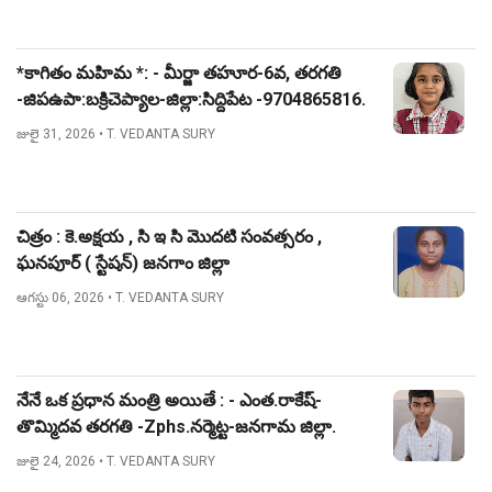
*కాగితం మహిమ *: - మీర్జా తహూర-6వ, తరగతి
-జిపఉపా:బక్రిచెప్యాల-జిల్లా:సిద్దిపేట -9704865816.
జులై 31, 2026
• T. VEDANTA SURY
చిత్రం : కె.అక్షయ , సి ఇ సి మొదటి సంవత్సరం ,
ఘనపూర్ ( స్టేషన్) జనగాం జిల్లా
ఆగస్టు 06, 2026
• T. VEDANTA SURY
నేనే ఒక ప్రధాన మంత్రి అయితే : - ఎంత.రాకేష్-
తొమ్మిదవ తరగతి -Zphs.నర్మెట్ట-జనగామ జిల్లా.
జులై 24, 2026
• T. VEDANTA SURY