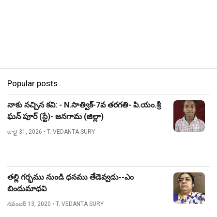
Popular posts
నాకు నచ్చిన కవి: - N.సాత్విక్-7వ తరగతి- పి.యం.శ్రీ
ఘన్ పూర్ (స్టే)- జనగామ (జిల్లా)
జులై 31, 2026
• T. VEDANTA SURY
తల్లి గర్భము నుండి ధనము తేడెవ్వడు--ఎం
బిందుమాధవి
నవంబర్ 13, 2020
• T. VEDANTA SURY