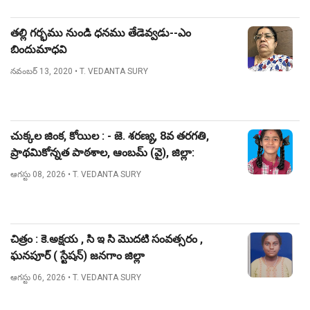
తల్లి గర్భము నుండి ధనము తేడెవ్వడు--ఎం
బిందుమాధవి
నవంబర్ 13, 2020
• T. VEDANTA SURY
చుక్కల జింక, కోయిల : - జె. శరణ్య, 8వ తరగతి,
ప్రాథమికోన్నత పాఠశాల, ఆంబమ్ (వై), జిల్లా:
నిజామాబాద్.
ఆగస్టు 08, 2026
• T. VEDANTA SURY
చిత్రం : కె.అక్షయ , సి ఇ సి మొదటి సంవత్సరం ,
ఘనపూర్ ( స్టేషన్) జనగాం జిల్లా
ఆగస్టు 06, 2026
• T. VEDANTA SURY