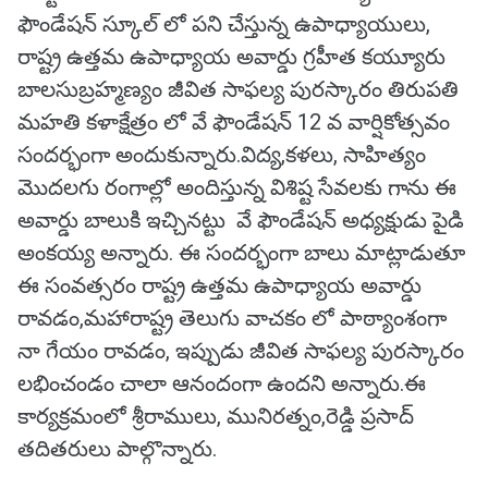
ఫౌండేషన్ స్కూల్ లో పని చేస్తున్న ఉపాధ్యాయులు,
రాష్ట్ర ఉత్తమ ఉపాధ్యాయ అవార్డు గ్రహీత కయ్యూరు
బాలసుబ్రహ్మణ్యం జీవిత సాఫల్య పురస్కారం తిరుపతి
మహతి కళాక్షేత్రం లో వే ఫౌండేషన్ 12 వ వార్షికోత్సవం
సందర్భంగా అందుకున్నారు.విద్య,కళలు, సాహిత్యం
మొదలగు రంగాల్లో అందిస్తున్న విశిష్ట సేవలకు గాను ఈ
అవార్డు బాలుకి ఇచ్చినట్టు వే ఫౌండేషన్ అధ్యక్షుడు పైడి
అంకయ్య అన్నారు. ఈ సందర్భంగా బాలు మాట్లాడుతూ
ఈ సంవత్సరం రాష్ట్ర ఉత్తమ ఉపాధ్యాయ అవార్డు
రావడం,మహారాష్ట్ర తెలుగు వాచకం లో పాఠ్యాంశంగా
నా గేయం రావడం, ఇప్పుడు జీవిత సాఫల్య పురస్కారం
లభించండం చాలా ఆనందంగా ఉందని అన్నారు.ఈ
కార్యక్రమంలో శ్రీరాములు, మునిరత్నం,రెడ్డి ప్రసాద్
తదితరులు పాల్గొన్నారు.