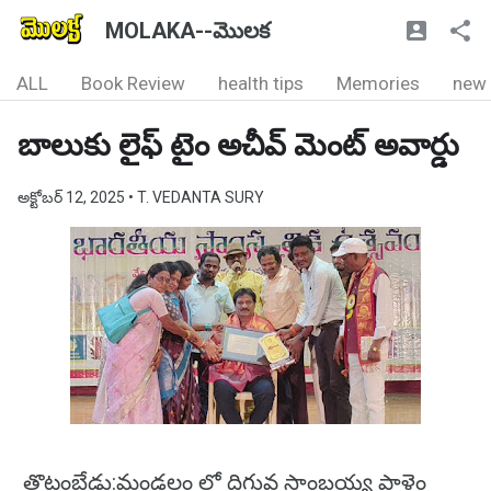
MOLAKA--మొలక
ALL
Book Review
health tips
Memories
new
బాలుకు లైఫ్ టైం అచీవ్ మెంట్ అవార్డు
అక్టోబర్ 12, 2025
• T. VEDANTA SURY
తొట్టంబేడు:మండలం లో దిగువ సాంబయ్య పాళెం