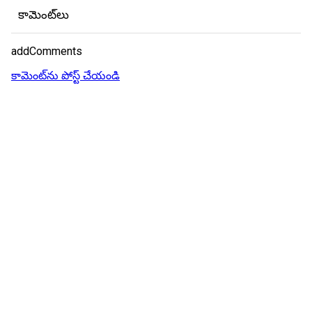
కామెంట్‌లు
addComments
కామెంట్‌ను పోస్ట్ చేయండి