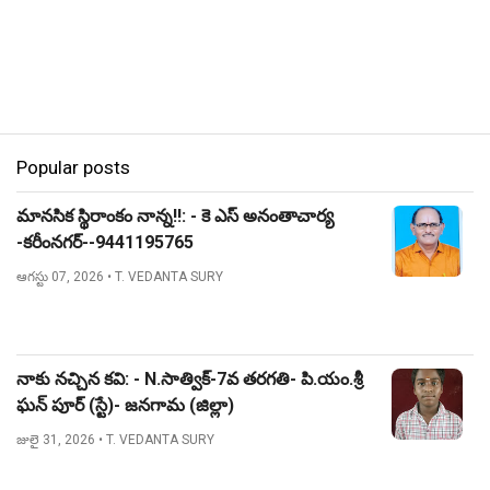
Popular posts
మానసిక స్థిరాంకం నాన్న!!: - కె ఎస్ అనంతాచార్య
-కరీంనగర్--9441195765
ఆగస్టు 07, 2026
• T. VEDANTA SURY
నాకు నచ్చిన కవి: - N.సాత్విక్-7వ తరగతి- పి.యం.శ్రీ
ఘన్ పూర్ (స్టే)- జనగామ (జిల్లా)
జులై 31, 2026
• T. VEDANTA SURY