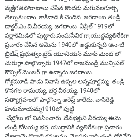
వ్యక్తిగతపోరాటాలు చేసిన కొందరు మగువలగూర్చి
తెల్సుకుందాం! కాకినాడ కి చెందిన జగదాంబ తండ్రి
డాక్టర్.ఎం.వి.వీరయ్య. జగదాంబ ఏప్రిల్ 1919లో
పర్లాకిమిడిలో పుట్టారు.సంఘసేవిక గా,యుద్ధవ్యతిరేకిగా
ప్రచారం చేసిన ఆమెను 1940లో అడ్డుకున్నది ఆనాటి
బ్రిటిష్ ప్రభుత్వం.ట్రేడ్ యూనియన్ మూవ్ మెంట్ లో
చురుగ్గా పాల్గొన్నారు.1947లో రాజమండ్రి మున్సిపల్
కౌన్సిల్ మెంబర్ గా ఉన్నారు జగదాంబ.
గోళ్లమూడి పాడు నివాసి ఉప్పల అన్నపూర్ణమ్మ తండ్రి
కొనగల రామయ్య, భర్త వీరయ్య. 1940లో
సత్యాగ్రహంలో పాల్గొన్నా అరెస్ట్ కాలేదు. వాసిరెడ్డి
హనుమాయమ్మ1910లో పుట్టి
చేబ్రోలు లో నివసించారు .దేవభక్తుని వీరయ్య ఈమె
తండ్రి.కోటయ్య భర్త. యుద్ధానికి వ్యతిరేకంగా ప్రచారం
చేశారామె.కొడాలి కమలమ్మ మోపర్రువాసి.తండ్రి గోగినేని