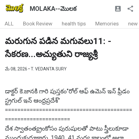
MOLAKA--మొలక
ALL
Book Review
health tips
Memories
new
మరుగున పడిన మగువలు11: -
సేకరణ...అచ్యుతుని రాజ్యశ్రీ
మే 08, 2026
• T. VEDANTA SURY
డాక్టర్ కె.జానకి గారి పుస్తకం"రోల్ ఆఫ్ ఉమెన్ ఇన్ ఫ్రీడం
స్ట్రగుల్ ఇన్ ఆంధ్రప్రదేశ్"
=========================================
=====================
దేశ స్వాతంత్య్రంకోసం పురుషులతో పాటు స్త్రీలుకూడా
ముందుకుదూకారు. 1940_41 మధ్య కాలంలో అలా