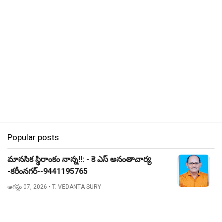
Popular posts
మానసిక స్థిరాంకం నాన్న!!: - కె ఎస్ అనంతాచార్య
-కరీంనగర్--9441195765
ఆగస్టు 07, 2026
• T. VEDANTA SURY