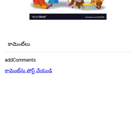
కామెంట్‌లు
addComments
కామెంట్‌ను పోస్ట్ చేయండి