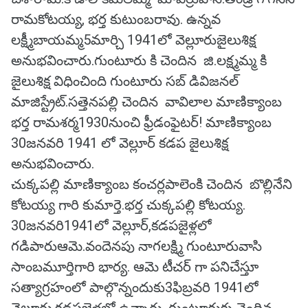
రామకోటయ్య, భర్త కుటుంబరావు. ఉన్నవ
లక్ష్మీబాయమ్మ5మార్చి 1941లో వెల్లూరుజైలుశిక్ష
అనుభవించారు.గుంటూరు కి చెందిన జి.లక్ష్మమ్మ కి
జైలుశిక్ష విధించింది గుంటూరు సబ్ డివిజనల్
మాజిస్ట్రేట్.సత్తెనపల్లి చెందిన వావిలాల మాణిక్యాంబ
భర్త రామశర్మ1930నుంచి ఫ్రీడంఫైటర్! మాణిక్యాంబ
30జనవరి 1941 లో వెల్లూర్ కడప జైలుశిక్ష
అనుభవించారు.
చుక్కపల్లి మాణిక్యాంబ కంచర్లపాలెంకి చెందిన బొల్లినేని
కోటయ్య గారి కుమార్తె.భర్త చుక్కపల్లి కోటయ్య.
30జనవరి1941లో వెల్లూర్,కడపజైళ్లలో
గడిపారుఆమె.వందెనపు నాగలక్ష్మి గుంటూరువాసి
సాంబమూర్తిగారి భార్య. ఆమె టీచర్ గా పనిచేస్తూ
సత్యాగ్రహంలో పాల్గొన్నందుకు3ఫిబ్రవరి 1941లో