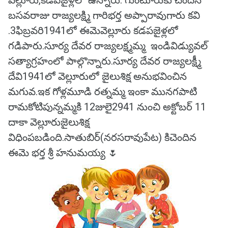
వెల్లూరు,కడపజైళ్లలో ఉన్నారు. గుంటూరుకు చెందిన
బసవరాజు రాజ్యలక్ష్మి గారిభర్త అప్పారావుగారు కవి
.3ఫిబ్రవరి1941లో ఈమెవెల్లూరు కడపజైళ్లలో
గడిపారు.సూర్య దేవర రాజ్యలక్ష్మమ్మ ఇండివిడ్యువల్
సత్యాగ్రహంలో పాల్గొన్నారు.సూర్య దేవర రాజ్యలక్ష్మీ
దేవి1941లో వెల్లూరులో జైలుశిక్ష అనుభవించిన
మగువ.ఇక గోళ్లమూడి రత్నమ్మ ఇంకా మునగపాటి
రామకోటిపున్నమ్మకి 12జులై2941 నుంచి అక్టోబర్ 11
దాకా వెల్లూరుజైలుశిక్ష
విధింపబడింది.సాతుబిర్(నరసరావుపేట) కిచెందిన
ఈమె భర్త శ్రీ హనుమయ్య 🌷