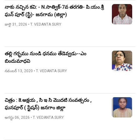
నాకు నచ్చిన కవి: - N.సాత్విక్-7వ తరగతి- పి.యం.శ్రీ
ఘన్ పూర్ (స్టే)- జనగామ (జిల్లా)
జులై 31, 2026
• T. VEDANTA SURY
తల్లి గర్భము నుండి ధనము తేడెవ్వడు--ఎం
బిందుమాధవి
నవంబర్ 13, 2020
• T. VEDANTA SURY
చిత్రం : కె.అక్షయ , సి ఇ సి మొదటి సంవత్సరం ,
ఘనపూర్ ( స్టేషన్) జనగాం జిల్లా
ఆగస్టు 06, 2026
• T. VEDANTA SURY