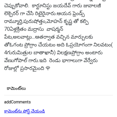
చెప్పుకోవాలి. కార్టూనిస్టు జయదేవ్ గారు జువాలజీ
లెక్చెరర్ గా చేసి రిటైరైనారు.ఆయన ఫ్రెండ్స్
రామ్మూర్తి,పురుషోత్తం,మోహన్ కృష్ణ తో కల్పి
70ఏళ్లక్రితం మద్రాసు వాషర్మన్
పేట,అలవాట్లు...ఆతర్వాత వచ్చిన మార్పులకు
తోఓగంట ప్రోగ్రాం చేయటం అది ఓప్రయోగంగా నిలవటం(
4గురుమిత్రుల బాతాఖానీ) విలక్షణప్రోగ్రాం అంటారు
వేణుగోపాల్ గారు.ఇది రెండు భాగాలుగా వేర్వేరు
రోజుల్లో ప్రసారమైంది 🌹
కామెంట్‌లు
addComments
కామెంట్‌ను పోస్ట్ చేయండి