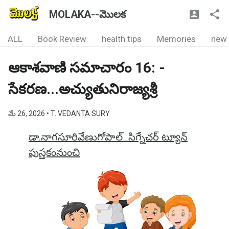
MOLAKA--మొలక
ALL
Book Review
health tips
Memories
new
ఆకాశవాణి సమాచారం 16: -
సేకరణ...అచ్యుతునిరాజ్యశ్రీ
మే 26, 2026
• T. VEDANTA SURY
డా.నాగసూరివేణుగోపాల్_సిగ్నేచర్ ట్యూన్
పుస్తకంనుంచి