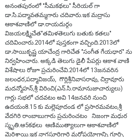
అనంతపురంలో "సీమకథలు" సీరియల్ గా
డా.సి.పద్మావతమ్మగారు చదివారు.ఇక మద్రాసు
ఆకాశవాణిలో డా.రాయదుర్గం
విజయలక్ష్మిచేత"తమిళతెలుగు బతుకు కతలు"
చదివించారు.2014లో పుస్తకంగా వచ్చింది.2013లో
డా.సాయికృష్ణ యాచేంద్ర గారిచేత "సంగీత గేయధార" ను
నిర్వహించారు. అక్కడి తెలుగు డైలీ పేపర్లు ఆకాశ వాణి
విశేషాలు రోజూ ప్రచురించేవి.2014లో 13జనవరిన
జలంధర,పద్మావిజయ్, గొర్లిశ్రీనివాసరావు, చిర్రావూరు
మదన్మోహన్,శ్రీ విరించి(ఎన్.సి.రామానుజాచార్యులు)
గార్లు సభలో చదవటం అవి 14జనవరి నుంచి
ఉదయం8.15 కు మల్లెపూదండ లో ప్రసారమవటం,శ్రీ
వేదగిరి రాంబాబుగారు ప్రచురించటం నిజంగా మధుర
స్మృతి.ఆ5కథలు ఆణిముత్యాలుగా ఆకాశవాణిలో
మెరిశాయి.ఇక నాగసూరిగారి మరోప్రయోగాన్ని గూర్చి