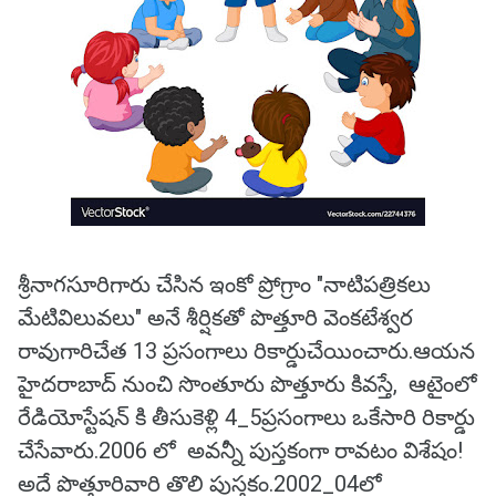
శ్రీనాగసూరిగారు చేసిన ఇంకో ప్రోగ్రాం "నాటిపత్రికలు
మేటివిలువలు" అనే శీర్షికతో పొత్తూరి వెంకటేశ్వర
రావుగారిచేత 13 ప్రసంగాలు రికార్డుచేయించారు.ఆయన
హైదరాబాద్ నుంచి సొంతూరు పొత్తూరు కివస్తే, ఆటైంలో
రేడియోస్టేషన్ కి తీసుకెళ్లి 4_5ప్రసంగాలు ఒకేసారి రికార్డు
చేసేవారు.2006 లో అవన్నీ పుస్తకంగా రావటం విశేషం!
అదే పొత్తూరివారి తొలి పుస్తకం.2002_04లో