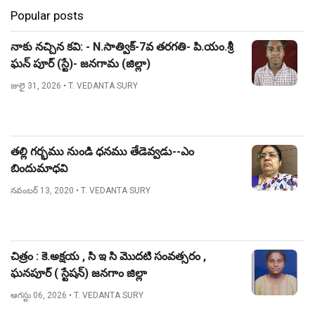
Popular posts
నాకు నచ్చిన కవి: - N.సాత్విక్-7వ తరగతి- పి.యం.శ్రీ
ఘన్ పూర్ (స్టే)- జనగామ (జిల్లా)
జులై 31, 2026
• T. VEDANTA SURY
తల్లి గర్భము నుండి ధనము తేడెవ్వడు--ఎం
బిందుమాధవి
నవంబర్ 13, 2020
• T. VEDANTA SURY
చిత్రం : కె.అక్షయ , సి ఇ సి మొదటి సంవత్సరం ,
ఘనపూర్ ( స్టేషన్) జనగాం జిల్లా
ఆగస్టు 06, 2026
• T. VEDANTA SURY