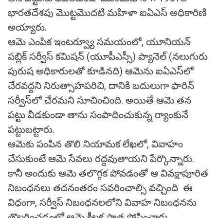
భారతదేశపు మొట్టమొదటి మహిళా ఐఏఎస్ అధికారిణి
అయ్యారు.
ఆమె ఎంపిక ఇంటర్వ్యూ సమయంలో, యూనియన్
పబ్లిక్ సర్వీస్ కమిషన్ (యూపీఎస్సీ) ప్యానెల్ (నలుగురు
పురుష అధికారులతో కూడినది) ఆమెను ఐఏఎస్‌లో
చేరవద్దని నిరుత్సాహపరిచి, దానికి బదులుగా ఫారిన్
సర్వీస్‌లో చేరమని సూచించింది. అయితే ఆమె తన
పట్టు వీడకుండా తాను సంపాదించుకున్న ర్యాంకునే
పట్టుబట్టారు.
ఆమెకు పంపిన తొలి నియామక లేఖలో, వివాహం
చేసుకుంటే ఆమె సేవలు రద్దవుతాయని పేర్కొన్నారు.
కానీ అందుకు ఆమె తలొగ్గక పోవడంతో ఆ వివక్షాపూరిత
నిబంధనలు తదనంతరం సవరించాల్సి వచ్చింది ఈ
విధంగా, సర్వీస్ నిబంధనలలోని వివాహ నిబంధనను
తొలగించడంలో ఆమె కీలక పాత్ర పోషించారు.