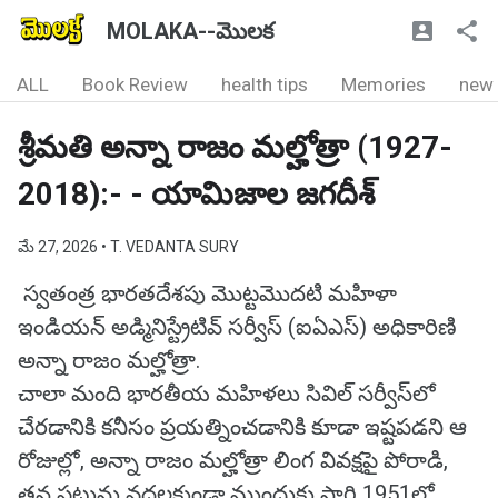
MOLAKA--మొలక
ALL
Book Review
health tips
Memories
new
శ్రీమతి అన్నా రాజం మల్హోత్రా (1927-
2018):- - యామిజాల జగదీశ్
మే 27, 2026
• T. VEDANTA SURY
స్వతంత్ర భారతదేశపు మొట్టమొదటి మహిళా
ఇండియన్ అడ్మినిస్ట్రేటివ్ సర్వీస్ (ఐఏఎస్) అధికారిణి
అన్నా రాజం మల్హోత్రా.
చాలా మంది భారతీయ మహిళలు సివిల్ సర్వీస్‌లో
చేరడానికి కనీసం ప్రయత్నించడానికి కూడా ఇష్టపడని ఆ
రోజుల్లో, అన్నా రాజం మల్హోత్రా లింగ వివక్షపై పోరాడి,
తన పట్టును వదలకుండా ముందుకు సాగి 1951లో