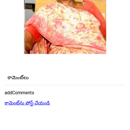
కామెంట్‌లు
addComments
కామెంట్‌ను పోస్ట్ చేయండి