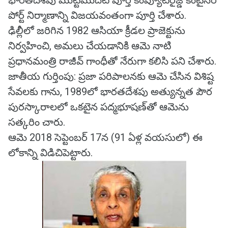
భారతదేశపు మొట్టమొదటి పూర్తి కంప్యూటరైజ్డ్ కంటైనర్
పోర్ట్ నిర్మాణాన్ని విజయవంతంగా పూర్తి చేశారు.
ఢిల్లీలో జరిగిన 1982 ఆసియా క్రీడల ప్రాజెక్టును
నిర్వహించి, అమలు చేయడానికి ఆమె నాటి
ప్రధానమంత్రి రాజీవ్ గాంధీతో నేరుగా కలిసి పని చేశారు.
జాతీయ గుర్తింపు: ప్రజా పరిపాలనకు ఆమె చేసిన విశిష్ట
సేవలకు గాను, 1989లో భారతదేశపు అత్యున్నత పౌర
పురస్కారాలలో ఒకటైన పద్మభూషణ్‌తో ఆమెను
సత్కరిం చారు.
ఆమె 2018 సెప్టెంబర్ 17న (91 ఏళ్ల వయసులో) ఈ
లోకాన్ని విడిచిపెట్టారు.