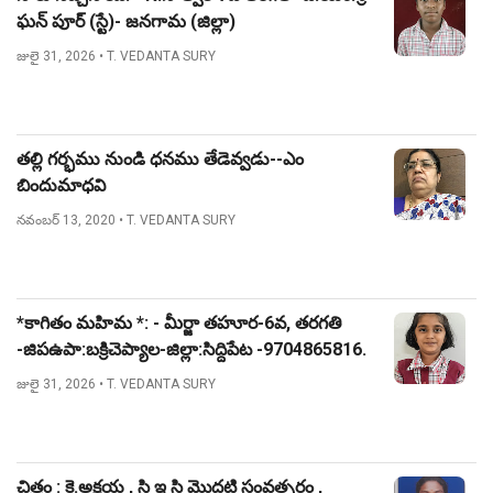
ఘన్ పూర్ (స్టే)- జనగామ (జిల్లా)
జులై 31, 2026
• T. VEDANTA SURY
తల్లి గర్భము నుండి ధనము తేడెవ్వడు--ఎం
బిందుమాధవి
నవంబర్ 13, 2020
• T. VEDANTA SURY
*కాగితం మహిమ *: - మీర్జా తహూర-6వ, తరగతి
-జిపఉపా:బక్రిచెప్యాల-జిల్లా:సిద్దిపేట -9704865816.
జులై 31, 2026
• T. VEDANTA SURY
చిత్రం : కె.అక్షయ , సి ఇ సి మొదటి సంవత్సరం ,