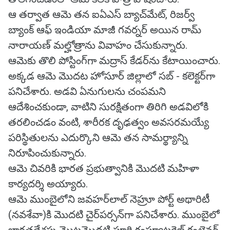
ఆ తర్వాత ఆమె తన ఐఏఎస్ బ్యాచ్‌మేట్, రిజర్వ్
బ్యాంక్ ఆఫ్ ఇండియా మాజీ గవర్నర్ అయిన రామ్
నారాయణ్ మల్హోత్రాను వివాహం చేసుకున్నారు.
ఆమెకు తొలి పోస్టింగ్‌గా మద్రాస్ కేడర్‌ను కేటాయించారు.
అక్కడ ఆమె మొదట హోసూర్ జిల్లాలో సబ్ - కలెక్టర్‌గా
పనిచేశారు. అడవి ఏనుగులను చంపమని
ఆదేశించకుండా, వాటిని సురక్షితంగా తిరిగి అడవిలోకి
తరలించడం వంటి, శారీరక దృఢత్వం అవసరమయ్యే
పరిస్థితులను ఎదుర్కొని ఆమె తన సామర్థ్యాన్ని
నిరూపించుకున్నారు.
ఆమె చివరికి భారత ప్రభుత్వానికి మొదటి మహిళా
కార్యదర్శి అయ్యారు.
ఆమె ముంబైలోని జవహర్‌లాల్ నెహ్రూ పోర్ట్ అథారిటీ
(నవశేవా)కి మొదటి చైర్‌పర్సన్‌గా పనిచేశారు. ముంబైలో