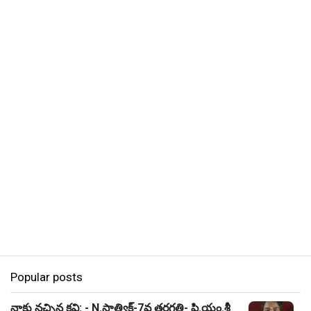
Popular posts
నాకు నచ్చిన కవి: - N.సాత్విక్-7వ తరగతి- పి.యం.శ్రీ