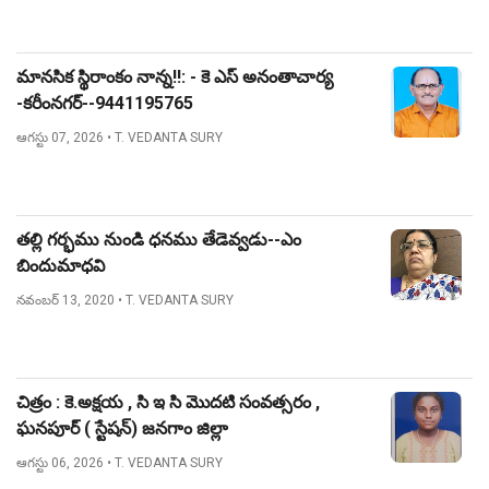
మానసిక స్థిరాంకం నాన్న!!: - కె ఎస్ అనంతాచార్య
-కరీంనగర్--9441195765
ఆగస్టు 07, 2026
• T. VEDANTA SURY
తల్లి గర్భము నుండి ధనము తేడెవ్వడు--ఎం
బిందుమాధవి
నవంబర్ 13, 2020
• T. VEDANTA SURY
చిత్రం : కె.అక్షయ , సి ఇ సి మొదటి సంవత్సరం ,
ఘనపూర్ ( స్టేషన్) జనగాం జిల్లా
ఆగస్టు 06, 2026
• T. VEDANTA SURY