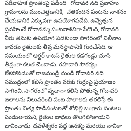
పరీవాహక ప్రాంతంపై పడింది. గోదావరి నది ప్రవాహం
గ్రామాలను ముంచెత్తడానికి, చేతికందిన పంటను నాశనం
చేయడానికి ఎక్కువగా ఉపయోగపడేది. ఉవ్వెత్తున
ప్రవహించే గోదావమ్మ పంటనాశినిగా పేరొంది, గోదావరి
నీరు తమకు ఉపయోగ పడకుండా సాగరంలో విలీనాం
కావడం రైతులకు తీవ్ర మనస్థాపానికి గురిచేసేది. ఆ
సమయంలో ఆర్థర్ కాటన్ రైతుల కడగండ్లు చూసి
తీవ్రంగా కలత చెందాడు. రహదారి సౌకర్యం
లేకపోవడంతో రాజమండ్రి నుండి గోదావరి నది
సముద్రంలో కలిసే ప్రాంతం వరకు గుర్రంపై ప్రయాణం
సాగించి, సాగరంలో వృధాగా కలిసి పోతున్న గోదావరి
జలాలను నిలువరించి పంట పొలాలకు తరలిస్తే ఈ
ప్రాంతం నిత్య పాడిపంటలతో శోభిల్లి బంగారు పంటలు
పండుతాయని, రైతుల బాధలు తొలగిపోతాయని
భావించాడు. ధవళేశ్వరం వద్ద ఆనకట్ట మరియు నావికా