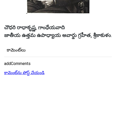
చౌధరి రాధాకృష్ణ, గాంధేయవాది
జాతీయ ఉత్తమ ఉపాధ్యాయ అవార్డు గ్రహీత, శ్రీకాకుళం
.
కామెంట్‌లు
addComments
కామెంట్‌ను పోస్ట్ చేయండి