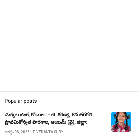
Popular posts
చుక్కల జింక, కోయిల : - జె. శరణ్య, 8వ తరగతి,
ప్రాథమికోన్నత పాఠశాల, ఆంబమ్ (వై), జిల్లా:
నిజామాబాద్.
ఆగస్టు 08, 2026
• T. VEDANTA SURY