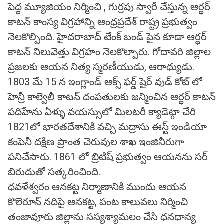
పెద్ద మ్యూజియం నిర్మించి , గుర్రపు స్వారీ చేస్తున్న ఆర్థర్
కాటన్ కాంస్య విగ్రహాన్ని ఆంధ్రప్రదేశ్ రాష్ట్ర ప్రభుత్వం
నెలకొల్పింది. హైదరాబాద్ టేంక్ బండ్ పైన కూడా ఆర్థర్
కాటన్ నిలువెత్తు విగ్రహం నెలకొల్పారు. గోదావరి జిల్లాల
ప్రజలకు ఆయన నిత్య స్మరణీయుడు, ఆరాధ్యుడు.
1803 మే 15 న ఇంగ్లాండ్ ఆక్స్ ఫర్డ్ షైర్ వుడ్ కోట్ లో
హెన్రీ కాల్వెలీ కాటన్ దంపతులకు జన్మించిన ఆర్థర్ కాటన్
పదిహేను ఏళ్ళు వయస్సులో మిలటరీ క్యాడెట్గా చేరి
1821లో భారతదేశానికి వచ్చి మద్రాసు ఈస్ట్ ఇండియా
కంపెనీ దక్షిణ ప్రాంత చెరువుల శాఖ ఇంజినీరుగా
పనిచేసారు. 1861 లో బ్రిటిష్ ప్రభుత్వం ఆయనను సర్
బిరుదుతో సత్కరించింది.
ధవళేశ్వరం ఆనకట్ట నిర్మాణానికి ముందు ఆయన
కొలెరూన్ నదిపై ఆనకట్ట, పంట కాలువలు నిర్మించి
తంజావూరు జిల్లాను సస్యశ్యామలం చేసి ధనధాన్య