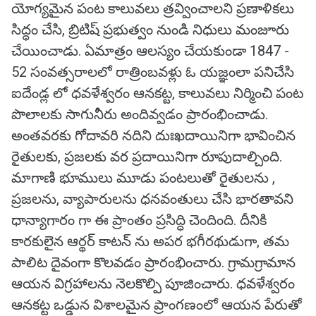
యోగ్యమైన పంట కాలువలు త్రవ్వించాలని ప్రణాళికలు
సిద్ధం చేసి, బ్రిటిష్ ప్రభుత్వం నుండి నిధులు మంజూరు
చేయించాడు. ఏమాత్రం ఆలస్యం చేయకుండా 1847 -
52 సంవత్సరాలలో రాత్రింబవళ్లు ఓ యజ్ఞంలా పనిచేసి
ఐదేండ్ల లో ధవళేశ్వరం ఆనకట్ట, కాలువలు నిర్మించి పంట
పొలాలకు సాగునీరు అందివ్వడం ప్రారంభించాడు.
అంతవరకు గోదావరి నదిని దుఃఖదాయినిగా భావించిన
రైతులకు, ప్రజలకు వర ప్రదాయినిగా రూపుదాల్చింది.
మాగాణి భూములు మూడు పంటలుతో రైతులను ,
ప్రజలను, వ్యాపారులను ధనవంతులు చేసి భారతావని
ధాన్యాగారం గా ఈ ప్రాంతం ప్రసిద్ధి చెందింది. దీనికి
కారకులైన ఆర్థర్ కాటన్ ను అపర భగీరథుడుగా, తమ
పాలిట దైవంగా కొలవడం ప్రారంభించారు. గ్రామగ్రామాన
ఆయన విగ్రహాలను నెలకొల్పి పూజించారు. ధవళేశ్వరం
ఆనకట్ట ఒడ్డున విశాలమైన ప్రాంగణంలో ఆయన పేరుతో