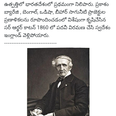
ఉత్పత్తిలో భారతదేశంలో ప్రథమంగా నిలిపారు. ప్రకాశం
బ్యారేజి , బెంగాల్, ఒడిషా, బీహార్ సాగునీటి ప్రాజెక్టుల
ప్రణాళికలను రూపొందించడంలో విశేషంగా కృషిచేసిన
సర్ ఆర్థర్ కాటన్ 1860 లో పదవీ విరమణ చేసి స్వదేశం
ఇంగ్లాండ్ వెళ్లిపోయారు.
-----------------------------