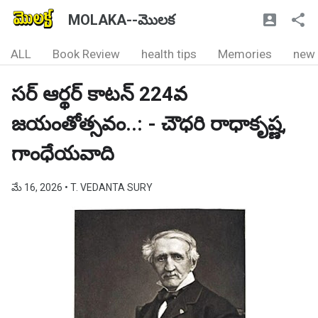
MOLAKA--మొలక
ALL
Book Review
health tips
Memories
new
సర్ ఆర్థర్ కాటన్ 224వ
జయంతోత్సవం..: - చౌధరి రాధాకృష్ణ,
గాంధేయవాది
మే 16, 2026
• T. VEDANTA SURY