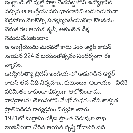
ఇంగ్లాండ్ లో పుట్టి పొట్ట చేతపట్టుకొని ఉద్యోగానికి
వచ్చిన ఆ ఆంగ్లేయునకు భారతావని అడుగడుగునా
విగ్రహాలు నెలకొల్పి నిత్యస్మరణీయునిగా కొలవడం
వెనుక గల ఆయన కృషి, అకుంఠిత దీక్ష
నెమరువేసుకుందాం.
ఆ ఆంగ్లేయుడు మరెవరో కాదు...సర్ ఆర్థర్ కాటన్
.ఆయన 224 వ జయంతోత్సవం సందర్భంగా ఈ
వ్యాసం.
ఉద్యోగరీత్యా బ్రిటిష్ ఇండియాలో అడుగిడిన ఆర్థర్
కాటన్ తన విధి నిర్వహణ, కుటుంబం, ఆదాయం - వీటికే
పరిమితం కాకుండా భిన్నంగా ఆలోచించాడు,
వాస్తవాలను తెలుసుకొని మేథో మధనం చేసి శాశ్వత
ప్రాతిపదికన కార్యక్రమం నిర్వహించారు.
1921లో మద్రాసు దక్షిణ ప్రాంత చెరువుల శాఖ
ఇంజినీరుగా చేరిన ఆయన దృష్టి గోదావరి నది