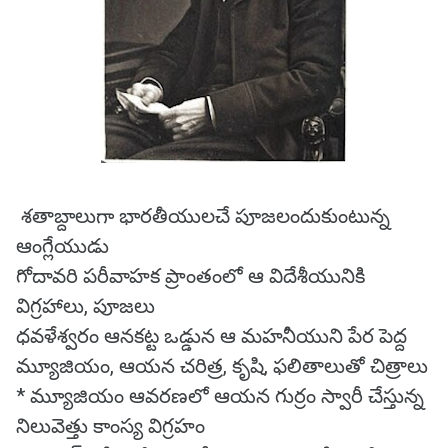
శతాబ్దాలుగా భారతీయులచే పూజలందుకుంటున్న
ఆంగ్లేయుడు
గోదావరి పరీవాహక ప్రాంతంలో ఆ విదేశీయునికి
విగ్రహాలు, పూజలు
ధవళేశ్వరం ఆనకట్ట ఒడ్డున ఆ మహనీయుని పేర పెద్ద
మ్యూజియం, ఆయన చరిత్ర, కృషి, ఫలితాలుతో చిత్రాలు
* మ్యూజియం ఆవరణలో ఆయన గుర్రం స్వారీ చేస్తున్న
నిలువెత్తు కాంస్య విగ్రహం