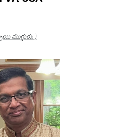
యి ముగ్గురు! )