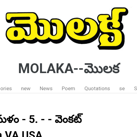
MOLAKA--మొలక
ories
new
News
Poem
Quotations
se
S
మళం - 5. - - వెంకట్
rn VA USA