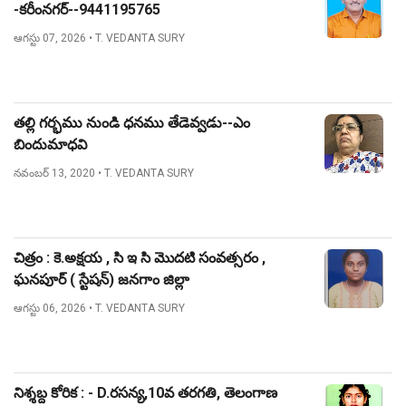
-కరీంనగర్--9441195765
ఆగస్టు 07, 2026
• T. VEDANTA SURY
తల్లి గర్భము నుండి ధనము తేడెవ్వడు--ఎం
బిందుమాధవి
నవంబర్ 13, 2020
• T. VEDANTA SURY
చిత్రం : కె.అక్షయ , సి ఇ సి మొదటి సంవత్సరం ,
ఘనపూర్ ( స్టేషన్) జనగాం జిల్లా
ఆగస్టు 06, 2026
• T. VEDANTA SURY
నిశ్శబ్ద కోరిక : - D.రసన్య,10వ తరగతి, తెలంగాణ