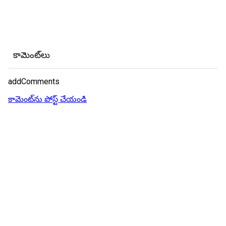
కామెంట్‌లు
addComments
కామెంట్‌ను పోస్ట్ చేయండి