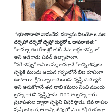
“భూతావాసో వాసుదేవ: సర్వాసు నిలయో ఽ నల:
దర్పహా దర్పదో దృప్తో దుర్ధరో ఽ ధాపరాజిత:”
“బామ్మా..ఈ రోజు శ్లోకానికి నేను అర్థం చెప్పనా”
అని అడిగాడు పవన్ ఉత్సాహంగా.
“సరే చెప్పు” అని బామ్మ అనగానే..”అన్ని జీవులు
సృష్టికి ముందు ఆయన గర్భంలోనే బీజ రూపంగా
ఉంటాయి. శ్రీమన్నారాయణుడు సృష్టి చెయ్యాలి
అని అనుకోగానే తన నాభి కమలం నించి ముందు
బ్రహ్మ గారిని సృష్టిస్తాడు. తిరిగి ఆ బ్రహ్మ గారు
ప్రజాపతుల ద్వారా సృష్టిని విస్తరిస్తాడు. జీవ రాశుల
సృష్టి జరిగాక, ఆ అన్ని జీవుల్లో ప్రాణ శక్తి రూపంగా