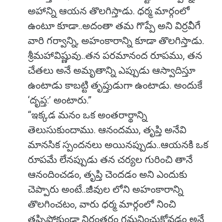
అహాన్ని ఆయన తొలగిస్తాడు. ధర్మ మార్గంలో
ఉంటూ కూడా..అదంతా తమ గొప్పే అని విర్రవీగే
వారి గర్వాన్ని, అహంకారాన్ని కూడా తొలగిస్తాడు.
శ్రీమహావిష్ణువు..తన పరమానంద రూపము, తన
చేతలు అనే అమృతాన్ని ఎప్పుడు ఆస్వాదిస్తూ
ఉంటాడు కాబట్టి తృప్తుడుగా ఉంటాడు. అందుకే
‘దృప్త:’ అంటారు.”
“ఇక్కడ మనం ఒక అంతరార్థాన్ని
తెలుసుకుందాము. ఆనందము, తృప్తి అనేవి
మానసిక స్పందనలు అయినప్పుడు..ఆయనకి ఒక
రూపమే లేనప్పుడు తన చర్యల గురించి తానే
ఆనందించడం, తృప్తి చెందడం అని ఎందుకు
చెప్పారు అంటే..జీవుల లోని అహంకారాన్ని
తొలగించటం, వారు ధర్మ మార్గంలో నించి
తప్పిపోకుండా నిరంతరం గమనించుకోవడం అనే