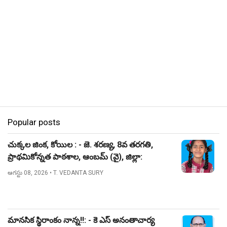
Popular posts
చుక్కల జింక, కోయిల : - జె. శరణ్య, 8వ తరగతి,
ప్రాథమికోన్నత పాఠశాల, ఆంబమ్ (వై), జిల్లా:
నిజామాబాద్.
ఆగస్టు 08, 2026
• T. VEDANTA SURY
మానసిక స్థిరాంకం నాన్న!!: - కె ఎస్ అనంతాచార్య