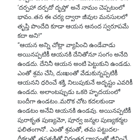
‘దర్పహా దర్పదో దృప్తో’ అనే నామం చెప్పటంలో
భావం..తన ఈ చర్య ద్వారా జీవుల మనసులలో
తృప్తి పొందేది కూడా ఆయన ఆనంద స్వరూపమే
కదా అని!”
“ఆయన అన్ని చోట్లా వ్యాపించి ఉండేవాడు
అయినప్పటికీ ఆయనకి దేనితోనూ సంగం అనేది
ఉండదు. దేనినీ ఆయన అంటి పెట్టుకుని ఉండడు.
ఎంతో శ్రమ చేసి, దుఃఖంతో వేడుకున్నప్పటికీ
ఆయనని ధరించే శక్తి, నిలుపుకునే అదృష్టం ఎవరికీ
ఉండదు. అలాంటప్పుడు ఒకరి హృదయంలో
బందీగా ఉండటం..మరొక చోట కదలకుండా
ఉండటం అనేవి ఆయనకి ఉండవు. అయినప్పటికీ
పురాకృత పుణ్యమో, పూర్వ జన్మల పుణ్యకర్మల
ఫలితంగానో.. ఎంతో శ్రమతో, తమ పట్టుదల-
దీక్షలతో, తపశ్శక్తితో నిరంతర ధ్యానంతో జీవించే