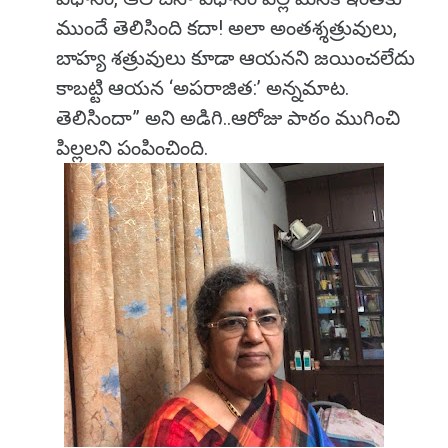
ముందే తెలిసింది కదా! అలా అంతశ్శత్రువులు,
బాహ్య శత్రువులు కూడా ఆయనని జయించలేదు
కాబట్టి ఆయన ‘అపరాజిత:’ అన్నమాట.
తెలిసిందా” అని అడిగి..ఆరోజు పాఠం ముగించి
పిల్లలని పంపించింది.