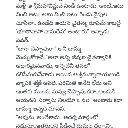
మళ్లీ ఆ శ్రీమహావిష్ణువే నిండి ఉంటాడు. అంటే..ఇటు
నించి అటు, అటు నించి ఇటు..రెండు వైపుల
చూసినా.. ఉండేది ఆయన చైతన్య రూపమే కాబట్టి
‘భూతావాసో వాసుదేవ:’ అంటారు” అన్నాడు
పవన్.
“బాగా చెప్పావురా” అని బామ్మ
మెచ్చుకోగానే..”అలా అన్ని జీవుల చైతన్యానికి
ఆధారమైనవాడు, అన్నిటినీ తనలో
కలిపేసుకునేవాడు అయిన ఆ శ్రీమన్నారాయణుడి
వ్యాపక శక్తికి అవధి, పరిమితి అనేది లేదు అని
ఇంతకు ముందు నువ్వు చెప్పావు కదా..అందుకే
ఆయనని ‘సర్వాసు నిలయో ఽ నల:’ అంటారు కదా
బామ్మా అన్నది మానస.
“అవును. అంతేకాదు.. అధర్మ మార్గంలో
నడుస్తూ..ఇతరులని పీడించే దుష్టుల దర్పాన్ని,