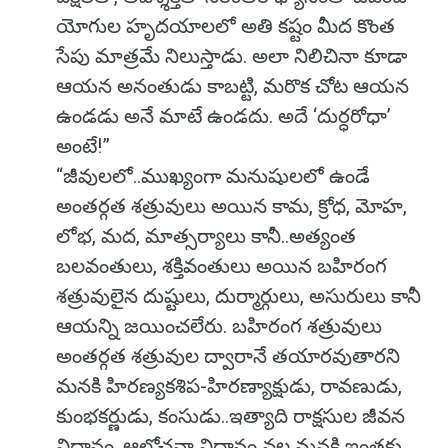
యోగుల హృదయాలలో అతి కష్టం మీద కొంత
సేపు మాత్రమే నిలుస్తాడు. అలా నిలిచినా కూడా
ఆయన అనంతుడు కాబట్టి, మరొక చోట ఆయన
ఉండడు అనే మాటే ఉండదు. అదే ‘దుర్ధరోధా’
అంటే!”
“జీవులలో..ముఖ్యంగా మనుషులలో ఉండే
అంతర్గత శత్రువులు అయిన కామ, క్రోధ, మోహ,
లోభ, మద, మాత్సర్యాలు కానీ..అత్యంత
బలవంతులు, శక్తివంతులు అయిన బహిరంగ
శత్రువులైన దుష్టులు, దుర్మార్గులు, అసురులు కానీ
ఆయన్ని జయించలేరు. బహిరంగ శత్రువులు
అంతర్గత శత్రువుల ద్వారానే తయారవుతారని
మనకి హిరణ్యకశిప-హిరణ్యాక్షుడు, రావణుడు,
కుంభకర్ణుడు, కంసుడు..ఇత్యాది రాక్షసుల జీవన
విధానం, ఆలోచనా విధానం వల్ల మనకి ఇంతకు