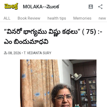
MOLAKA--మొలక
ALL
Book Review
health tips
Memories
new
“వినరో భాగ్యము విష్ణు కథలు” ( 75) :-
ఎం బిందుమాధవి
మే 08, 2026
• T. VEDANTA SURY