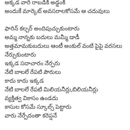
అక్కడ వారి రాబడికి అడ్డంకి
అందుకే మార్కెట్ అవసరాలకోసమే ఆ చదువులు
ఫారిన్ కల్చర్ అందిపుచ్చుకుంటారు
అమ్మ నాన్నకు బదులు మమ్మీ డాడీ
అత్తమామకుబదులు ఆంటీ అంకుల్ వంటి పైపై వరసలు
నేర్చుకుంటారు
ఇక్కడ సదాచారం నేర్పరు
నేటి బాలలే రేపటి పౌరులు
కాదు కాదు ఇక్కడ
నేటి బాలలే రేపటి మిలియనీర్లు,బిలియనీర్లు
వ్యక్తిత్వ వికాసం ఉండదు
కాసుల కోసమే స్కూల్స్ పెట్టారు
వారు నేర్పేదంతా కరెప్షనే