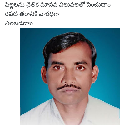
పిల్లలను నైతిక మానవ విలువలతో పెంచుదాం
రేపటి తరానికి వారధిగా
నిలబడదాం