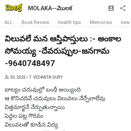
MOLAKA--మొలక
ALL
Book Review
health tips
Memories
new
విలువలే మన ఆస్తిపాస్తులు :- అంకాల
సోమయ్య -దేవరుప్పుల-జనగామ
-9640748497
మే 30, 2026
• T. VEDANTA SURY
బాల్యం చదువుల్లో బంధీ అయ్యింది
ఆ కొనిచదివే చదువులు విలువలు నేర్పేలాలేవు
విత్తమార్జనే నేర్పుతున్నాయి
పెద్దల పట్ల గౌరవం
విలువలతో కూడిన విద్య