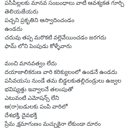
పసిపిల్లలకు మానవ సంబంధాలు వాటి ఆవశ్యకత గూర్చి
తెలియజేయరు
పచ్చని ప్రకృతిని ఆస్వాదించండం
ఉండదు
చదువు తప్ప మరొకటి వల్లెవేయించడం జరగదు
ఫామ్ లోని పెంపుడు కోళ్ళేవారు
మంచి మానవత్వం లేదు
దయాజాలికరుణ వారి కరిక్యులంలో ఉండనే ఉండదు
పసివయసు నుండే తమ బిడ్డలకుతల్లిదండ్రులు ఉజ్వల
భవిష్యత్తు ఇవ్వాలనే తలంపుతో
ఎటువంటి ఎమోషన్స్ లేని
ఆ(రా)బడులకు పంపి వారిలో
దేశభక్తి, దైవభక్తి
ప్రేమ ,క్షమాగుణం మచ్చుకైనా లేకుండా దూరం