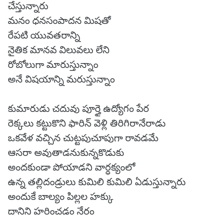
చేస్తున్నారు
మనం ధనసంపాదన మిషతో
రేపటి యువతరాన్ని
నైతిక మానవ విలువలు లేని
రోబోలుగా మారుస్తున్నాం
అనే విషయాన్ని మరుస్తున్నాం
కుమారుడు చదువు పూర్తై ఉద్యోగం పేర
రెక్కలు కట్టుకొని ఫారిన్ వెళ్లి తిరిగిరానేరాడు
ఒకవేళ వచ్చిన చుట్టపుచూపుగా రావడమే
ఆసరా అవుతాడనుకున్నకొడుకు
అందకుండా పోయాడని వార్ధక్యంలో
ఉన్న తల్లిదండ్రులు కుమిలి కుమిలి ఏడుస్తున్నారు
అందుకే బాల్యం పిల్లల హక్కు
దానిని హరించడం నేరం