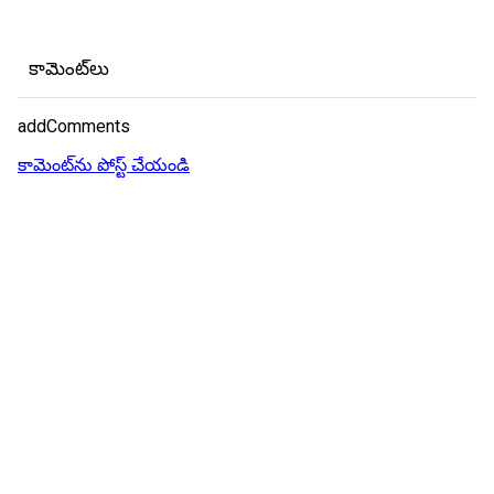
కామెంట్‌లు
addComments
కామెంట్‌ను పోస్ట్ చేయండి