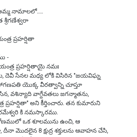
 అమ్మ నామాలలో.....
శ్రీగణేశ్వరా
ంత్ర ప్రహర్షితా
ము -
యంత్ర ప్రహర్షితాయై నమః
ు, దెవీ సేనల మధ్య లోకి విసిరిన "జయవిఘ్న
హాగణపతి యొక్క వీరత్వాన్ని చూస్తూ
సిన, వశిన్యాది వాగ్దేవతలు జగన్మాతను,
 ప్రహర్షితా" అని కీర్తించారు. తన కుమారుని
పరమేశ్వరి కి నమస్కారము.
తీ కోణములో ఒక శూలమును ఉంచి, ఆ
నా మొదలైన 8 క్షుద్ర శక్తులను ఆవాహన చేసి,