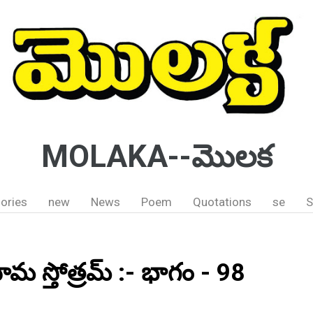
MOLAKA--మొలక
ories
new
News
Poem
Quotations
se
S
నామ స్తోత్రమ్ :- భాగం - 98