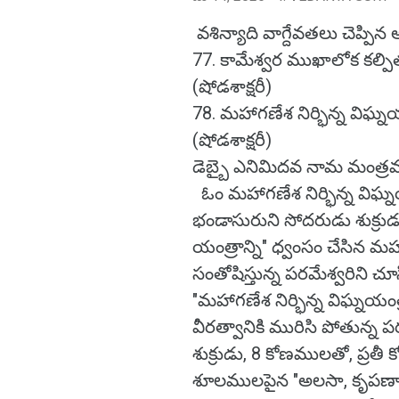
వశిన్యాది వాగ్దేవతలు చెప్పిన
77. కామేశ్వర ముఖాలోక కల్పిత 
(షోడశాక్షరీ)
78. మహాగణేశ నిర్భిన్న విఘ్నయ
(షోడశాక్షరీ)
డెబ్బై ఎనిమిదవ నామ మంత్ర
ఓం మహాగణేశ నిర్భిన్న విఘ్న
భండాసురుని సోదరుడు శుక్రుడ
యంత్రాన్ని" ధ్వంసం చేసిన మ
సంతోషిస్తున్న పరమేశ్వరిని చూ
"మహాగణేశ నిర్భిన్న విఘ్నయంత్ర
వీరత్వానికి మురిసి పోతున్న 
శుక్రుడు, 8 కోణములతో, ప్ర
శూలములపైన "అలసా, కృపణా, దీ