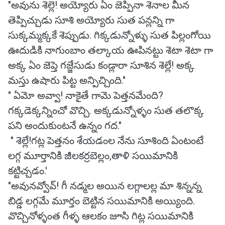
"అవును శెల్లె! అయ్యోరు ఏం జెప్పినా శెనాల మీన
తెప్పిచ్చుడు సూశి అయ్యోరు సుత పన్లన్ని గా
సుక్కమ్మక్కకే శెప్పుడు. గిక్కడున్నోళ్ళు సుత పిల్లంగోయి
ఊదుడికి నాగుంబాం తల్కాయ ఊపినట్టు శెటా శెటా గా
అక్క ఏం జెప్తె గజ్జేసుడు కండ్లారా సూశిన శెల్లే! అక్క
మస్తు ఉషారు పిట్ట అన్పిచ్చింది."
" ఏమో అవ్వా! నాకైతే గామె పెత్తనమేంది?
గక్కడెక్కన్నించో వొచ్చి. అక్కడున్నోళ్ళం సుత తలొక్క
పని అందుకుంటనే ఉన్నం గద."
" శెల్లే!గట్ల పెత్తనం శేయడంల నేను సూశింది ఏంటంటే
లగ్గ మూర్తానికి జీలకర్రబెల్లం,తాళి సయిమానికి
కట్టిచ్చడం.'
"అవునవ్వోవ్! గీ నడ్మల అయిన లగ్గాలల్ల మా శిన్నన్న
బిడ్డ లగ్గమే మూర్తం బెట్టిన సయిమానికి అయ్యింది.
వొచ్చినోళ్ళంత గీళ్ళ ఆలకం జూసి గిట్ల సయిమానికి