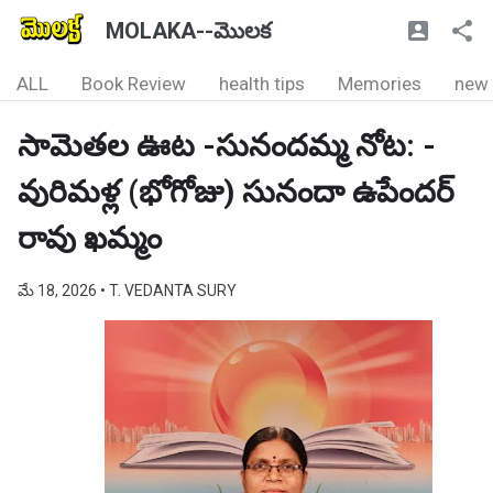
MOLAKA--మొలక
ALL
Book Review
health tips
Memories
new
సామెతల ఊట -సునందమ్మ నోట: -
వురిమళ్ల (భోగోజు) సునందా ఉపేందర్
రావు ఖమ్మం
మే 18, 2026
• T. VEDANTA SURY