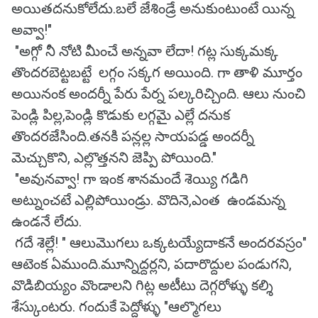
అయితదనుకోలేదు.బలే జేశిండ్రే అనుకుంటుంటే యిన్న
అవ్వా!"
"అగ్గో నీ నోటి మీంచే అన్నవా లేదా! గట్ల సుక్కమక్క
తొందరబెట్టబట్టే లగ్గం సక్కగ అయింది. గా తాళి మూర్తం
అయినంక అందర్నీ పేరు పేర్న పల్కరిచ్చింది. ఆలు నుంచి
పెండ్లి పిల్ల,పెండ్లి కొడుకు లగ్గమై ఎల్లే దనుక
తొందరజేసింది.తనకి పన్లల్ల సాయపడ్డ అందర్నీ
మెచ్చుకొని, ఎల్లొత్తనని జెప్పి పోయింది."
"అవునవ్వా! గా ఇంక శానమందే శెయ్యి గడిగి
అట్నుంచటే ఎల్లిపోయిండ్రు. వొదినె,ఎంత ఉండమన్న
ఉండనే లేదు.
గదే శెల్లే! " ఆలుమొగలు ఒక్కటయ్యేదాకనే అందరవస్రం"
ఆటెంక ఏముంది.మూన్నిద్దర్లని, పదారొద్దుల పండుగని,
వొడిబియ్యం వొండాలని గిట్ల అటీటు దెగ్గరోళ్ళు కల్శి
శేస్కుంటరు. గందుకే పెద్దోళ్ళు "ఆల్మొగలు