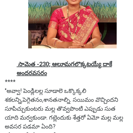
సామెత -230; ఆలూమగలొక్కటయ్యే దాకే
అందరవసరం
****
"అవ్వా! పెండ్లిలల్ల సూడాలె ఒక్కొక్కలి
శకలన్ని,పెగ్గెతనం,శానతనాల్ని. సయిమం వొచ్చిందని
సూపిచ్చుకుంటరు మల్ల తొవ్వపొంటి ఎప్పుడు సుత
యాది మర్వకుండా. గట్లెందుకు శేత్తరో ఏమో మల్ల మల్ల
అవసర పడమా ఏంది?