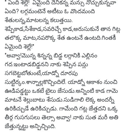
" ఏంది శెల్లే! ఏమైంది దేనికన్న మన్సు నొచ్చుకున్నవా
ఏంది? లగ్గమంటెనే అటీటు ఓ వొందమంది
శేతులన్న,మాటలన్న కలుత్తయి.
శెప్పేకాడ,సేశేకాడ,సవరిచ్చే కాడ,అరుసుకునే తాన గిట్ల
తలొక్క మాట,నపరొక్క శేత ఉంటనే ఉంటది.గింతకీ
ఏమైంది శెల్లే!"
"అవ్వా!మొన్న శిన్నన్న బిడ్డ లగ్గానికి ఎల్లినం
గద.ఇంటాడబిడ్డనని నాకు శెప్పిన పన్లు
సగబెట్టబోతుంటే,యాడ్నో దూరపు
సుట్టిర్కం.శాన్నాల్లకొచ్చిందిలే. యాడ్నో ఆకాశం నుంచి
ఊడిపడ్డట్టు ఒకటే టైలు జేసుడు.అన్నింటి కాడ గామె
మాటనే శెల్లుబాటు శేసుడు.సుడిగాలి లెక్క అందర్నీ
ఉరికిచ్చుడే ఉరికిచ్చుడు. గామేంది గట్ల జేత్తదని ఒక్క
తీర్గ గుసగుసలు తెల్సా అవ్వా! నాకు సుత మరీ అతి
జేత్తున్నట్టు అన్పిచ్చింది.