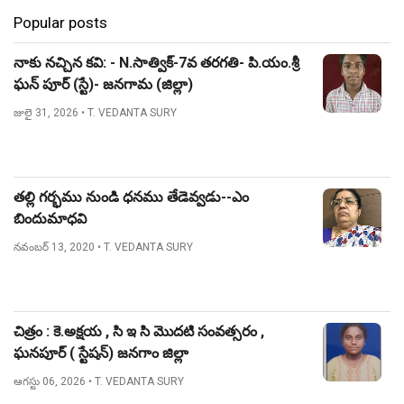
Popular posts
నాకు నచ్చిన కవి: - N.సాత్విక్-7వ తరగతి- పి.యం.శ్రీ
ఘన్ పూర్ (స్టే)- జనగామ (జిల్లా)
జులై 31, 2026
• T. VEDANTA SURY
తల్లి గర్భము నుండి ధనము తేడెవ్వడు--ఎం
బిందుమాధవి
నవంబర్ 13, 2020
• T. VEDANTA SURY
చిత్రం : కె.అక్షయ , సి ఇ సి మొదటి సంవత్సరం ,
ఘనపూర్ ( స్టేషన్) జనగాం జిల్లా
ఆగస్టు 06, 2026
• T. VEDANTA SURY