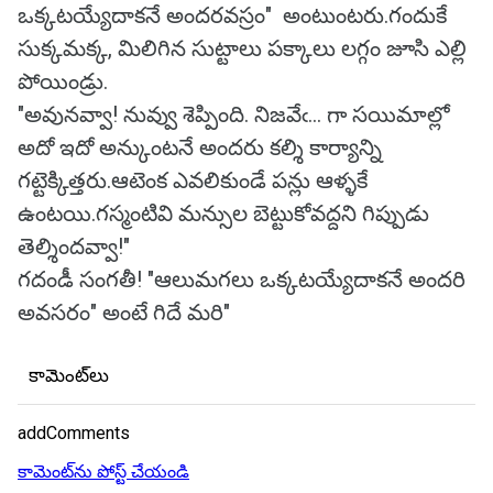
ఒక్కటయ్యేదాకనే అందరవస్రం" అంటుంటరు.గందుకే
సుక్కమక్క, మిలిగిన సుట్టాలు పక్కాలు లగ్గం జూసి ఎల్లి
పోయిండ్రు.
"అవునవ్వా! నువ్వు శెప్పింది. నిజవేఁ... గా సయిమాల్లో
అదో ఇదో అన్కుంటనే అందరు కల్శి కార్యాన్ని
గట్టెక్కిత్తరు.ఆటెంక ఎవలికుండే పన్లు ఆళ్ళకే
ఉంటయి.గస్మంటివి మన్సుల బెట్టుకోవద్దని గిప్పుడు
తెల్శిందవ్వా!"
గదండీ సంగతీ! "ఆలుమగలు ఒక్కటయ్యేదాకనే అందరి
అవసరం" అంటే గిదే మరి"
కామెంట్‌లు
addComments
కామెంట్‌ను పోస్ట్ చేయండి