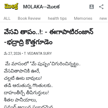
MOLAKA--మొలక
ALL
Book Review
health tips
Memories
new
వేసవి తాపం..!: - ఈగాపాటిరంజాన్
-భద్రాద్రి కొత్తగూడెం
మే 27, 2026
• T. VEDANTA SURY
మే మాసంలో "మే పుష్పం"చిగురించిన్నట్టు..
వేసవితాపానికి ఊరే,
చల్లటి ఊట బావులు!
తడి ఆరుతున్న గొంతులకు..
దాహంతీర్చే తీపిగుర్తులు!
శీతల పానీయాలు,
సమ్మర్ అయిన సంబరమైన..