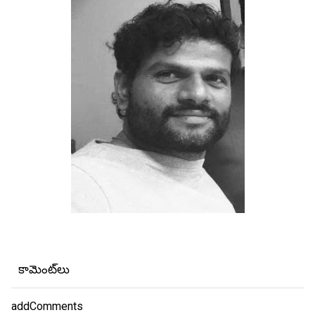
కామెంట్‌లు
addComments