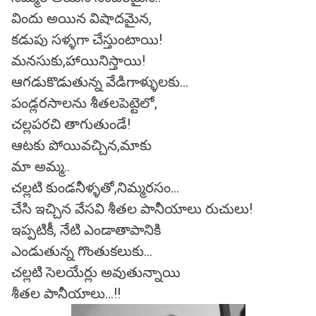
విందు అయిన విషాదమైన,
కడుపు సళ్ళగా చేస్తుంటాయి!
మనసుకు,హాయినిస్తాయి!
ఆగడుకొడుతున్న వేడిగాళ్ళులకు...
పండ్లరసాలను శీతలపెట్టెలో,
చల్లపరచి తాగుతుండే!
ఆటకు పోయివచ్చిన,మాకు
మా అమ్మ..
చల్లటి కుండనీళ్ళతో,నిమ్మరసం...
చేసి ఇచ్చిన వేసవి శీతల పానీయాలు రుచులు!
ఇప్పటికీ, నేటి ఎండాతాపానికి
ఎండుతున్న గొంతుకలుకు...
చల్లటి సెలయేర్లు అవుతున్నాయి
శీతల పానీయాలు...!!