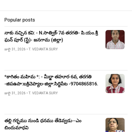
Popular posts
నాకు నచ్చిన కవి: - N.సాత్విక్-7వ తరగతి- పి.యం.శ్రీ
ఘన్ పూర్ (స్టే)- జనగామ (జిల్లా)
జులై 31, 2026
• T. VEDANTA SURY
*కాగితం మహిమ *: - మీర్జా తహూర-6వ, తరగతి
-జిపఉపా:బక్రిచెప్యాల-జిల్లా:సిద్దిపేట -9704865816.
జులై 31, 2026
• T. VEDANTA SURY
తల్లి గర్భము నుండి ధనము తేడెవ్వడు--ఎం
బిందుమాధవి