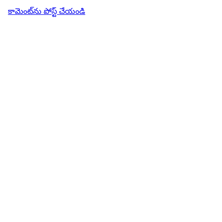
కామెంట్‌ను పోస్ట్ చేయండి