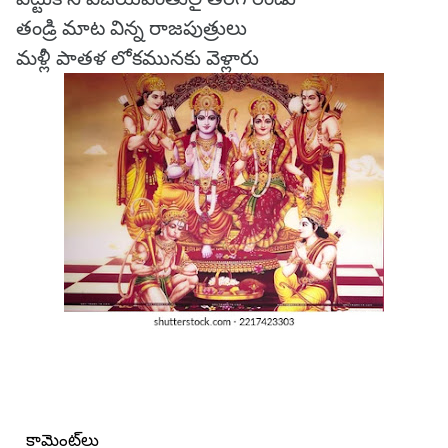
తండ్రి మాట విన్న రాజపుత్రులు
మళ్లీ పాతళ లోకమునకు వెళ్లారు
కామెంట్‌లు