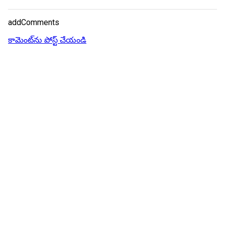
addComments
కామెంట్‌ను పోస్ట్ చేయండి