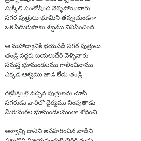
మిక్కిలి సంతోషించి వెళ్ళిపోయినారు
సగర పుత్రులు భూమిని తవ్వుచుండగా
ఒక పిడుగుపాటు శబ్దము వినిపించింది
ఆ మహాద్వానికి భయపడి సగర పుత్రులు
తండ్రి వద్దకు బయలుదేరి వెళ్ళినారు
సమస్త భూమండలము గాలించినాము
ఎక్కడ ఆశ్వము జాడ లేదు తండ్రి
రక్తసిక్తం లై వచ్చిన పుత్రులను చూసి
సగరుడు వారిలో ధైర్యము నింపుతాడు
మీరుమరల భూమండలమంతా శోధించి
అశ్వాన్ని దానిని అపహరించిన వాడిని
పట్టుకొని విజయవంతులై తిరిగి రండు