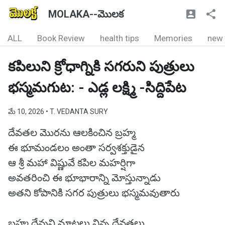
MOLAKA--మొలక
ALL
Book Review
health tips
Memories
new
కపిలుని క్రోధాగ్నికి సగరుని పుత్రులు
భస్మమగుట: - ఎడ్ల లక్ష్మి -సిద్దిపేట
మే 10, 2026
• T. VEDANTA SURY
దేవతల మొరను ఆలకించిన బ్రహ్మ
ఈ భూమండలం అంతా సర్వశక్తుడైన
ఆ శ్రీ మహా విష్ణువే కపిల మహర్షిగా
అవతరించి ఈ భూభారాన్ని మోస్తున్నాడు
అతని కోపానికి సగర పుత్రులు భస్మమవుతారు
బ్రహ్మ దేవుని మాటలు విన్న దేవతలు