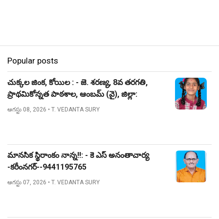
Popular posts
చుక్కల జింక, కోయిల : - జె. శరణ్య, 8వ తరగతి,
ప్రాథమికోన్నత పాఠశాల, ఆంబమ్ (వై), జిల్లా:
నిజామాబాద్.
ఆగస్టు 08, 2026
• T. VEDANTA SURY
మానసిక స్థిరాంకం నాన్న!!: - కె ఎస్ అనంతాచార్య
-కరీంనగర్--9441195765
ఆగస్టు 07, 2026
• T. VEDANTA SURY