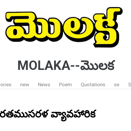
MOLAKA--మొలక
ories
new
News
Poem
Quotations
se
S
ారతముసరళ వ్యావహారిక