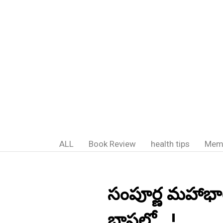
ALL
Book Review
health tips
Mem
సంపూర్ణ మహాభ
భాషలో...!