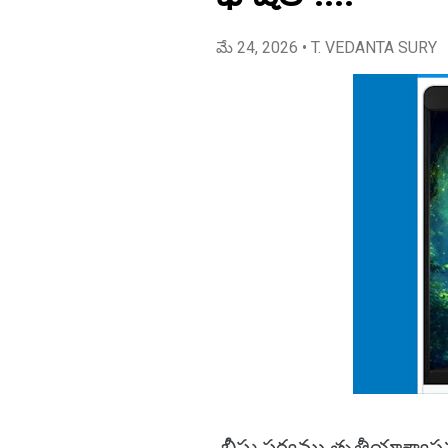
మే 24, 2026
• T. VEDANTA SURY
భీష్మ పర్వము తృతీయాశ్వాస