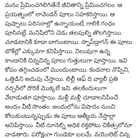
మనం ప్రేమించగలిగితేనే జీవితాన్ని ప్రేమించగలం. ఆ
ప్రయత్నంలో లావెండర్‌ పూలు సహకరిస్తాయి. ఆ
పుష్పాలు పరిసరాల్లో ఉన్నాయంటే, గాలికి గంధం
పూసినట్లే. మనిషిలోని చెడు తలపుల్ని తొలగిస్తాయి.
చూడటానికి కూడా బాగుంటాయి. స్నాప్‌డ్రాగన్‌ ఈ పూలు
బొకేల్లో ఎక్కువగా కనిపిస్తాయి. నిలువుగా ఉన్న
కాండానికి చిన్నచిన్న పూలు గుత్తులుగా పూస్తాయి. ఇవి
కోపం తగ్గించడంలో ముందుంటాయి. కండరాల నొప్పిని,
ఒత్తిడిని అదుపు చేస్తాయి. లిల్లీ ఆఫ్‌ ది వ్యాలీ ప్రతి
నర్సరీలో దొరికే మొక్కలే ఇవి. తలకిందులుగా
వేలాడుతూ పూస్తాయి. మళ్లీ మళ్లీ చూడాలనిపించే
అందం వీటి సొంతం. అందులోను విషాదం నుంచి
కోలుకుంటున్నప్పుడు ఈ పూలు ఆత్మీయ నేస్తాల్లా
అనిపిస్తాయి. వీటి నూనెల్ని అధిక రక్తపోటు చికిత్సలోనూ
వాడతారు. పరోక్షంగా గుండెకూ బలమే. వయొలెట్‌ చిన్న