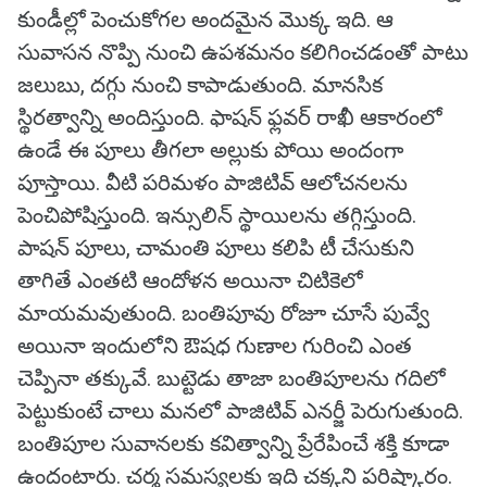
కుండీల్లో పెంచుకోగల అందమైన మొక్క ఇది. ఆ
సువాసన నొప్పి నుంచి ఉపశమనం కలిగించడంతో పాటు
జలుబు, దగ్గు నుంచి కాపాడుతుంది. మానసిక
స్థిరత్వాన్ని అందిస్తుంది. ఫాషన్‌ ఫ్లవర్‌ రాఖీ ఆకారంలో
ఉండే ఈ పూలు తీగలా అల్లుకు పోయి అందంగా
పూస్తాయి. వీటి పరిమళం పాజిటివ్‌ ఆలోచనలను
పెంచిపోషిస్తుంది. ఇన్సులిన్‌ స్థాయిలను తగ్గిస్తుంది.
పాషన్‌ పూలు, చామంతి పూలు కలిపి టీ చేసుకుని
తాగితే ఎంతటి ఆందోళన అయినా చిటికెలో
మాయమవుతుంది. బంతిపూవు రోజూ చూసే పువ్వే
అయినా ఇందులోని ఔషధ గుణాల గురించి ఎంత
చెప్పినా తక్కువే. బుట్టెడు తాజా బంతిపూలను గదిలో
పెట్టుకుంటే చాలు మనలో పాజిటివ్‌ ఎనర్జీ పెరుగుతుంది.
బంతిపూల సువానలకు కవిత్వాన్ని ప్రేరేపించే శక్తి కూడా
ఉందంటారు. చర్మ సమస్యలకు ఇది చక్కని పరిష్కారం.