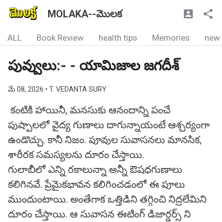
MOLAKA--మొలక
ALL
Book Review
health tips
Memories
new
పువ్వులు:- - యామిజాల జగదీశ్
మే 08, 2026
• T. VEDANTA SURY
కంటికి హాయినీ, మనసుకు ఆనందాన్ని పంచే
పుష్పాలలో వైద్య గుణాలు దాగున్నాయంటే ఆశ్చర్యంగా
ఉండొచ్చు. కానీ నిజం. పూవుల సువాసనలు మానసిక,
శారీరక సమస్యలను దూరం చేస్తాయి.
గులాబీలో ఎన్ని రకాలున్నా అన్నీ ఔషధగుణాలు
కలిగినవే. ప్రేమైకభావన కలిగించడంలో ఈ పూలు
ముందుంటాయి. అంతేగాక ఒత్తిడిని తగ్గించి నిద్రలేమిని
దూరం చేస్తాయి. ఆ సువాసన ఈటింగ్ డిజార్డర్స్‌ ని