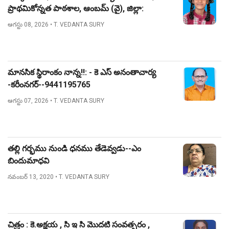
ప్రాథమికోన్నత పాఠశాల, ఆంబమ్ (వై), జిల్లా:
నిజామాబాద్.
ఆగస్టు 08, 2026
• T. VEDANTA SURY
మానసిక స్థిరాంకం నాన్న!!: - కె ఎస్ అనంతాచార్య
-కరీంనగర్--9441195765
ఆగస్టు 07, 2026
• T. VEDANTA SURY
తల్లి గర్భము నుండి ధనము తేడెవ్వడు--ఎం
బిందుమాధవి
నవంబర్ 13, 2020
• T. VEDANTA SURY
చిత్రం : కె.అక్షయ , సి ఇ సి మొదటి సంవత్సరం ,