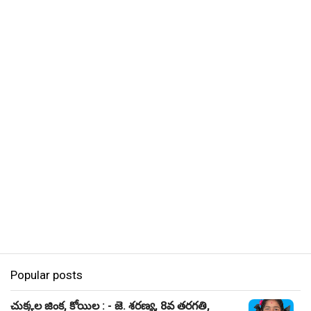
Popular posts
చుక్కల జింక, కోయిల : - జె. శరణ్య, 8వ తరగతి,