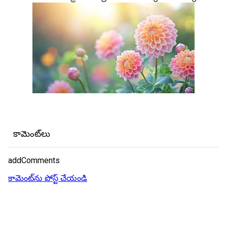
కామెంట్‌లు
addComments
కామెంట్‌ను పోస్ట్ చేయండి