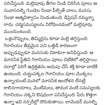
సరిచేస్తుంది. మల్లెపూవు తీగల నిండి విరిసిన పూలు ఆ
సువాసనల్ని గుండెల నిండా పీల్చితే చాలు, మనసు
నిండా ఆత్మవిశ్వాసం నిండుతుంది. డిప్రెషన్‌ రమ్మన్నా
రాదు. చర్మసమస్యలను నిరోధించడంలో మల్లెపూవు
ముందుంటుంది.
ఒళ్లునొప్పులు, తిమ్మిర్లను కూడా మల్లె తగ్గిస్తుంది.
గెరానియం తీవ్రమైన పని ఒత్తిడి కారణంగా
అప్పుడప్పుడూ మనసుకు చికాకుగా అనిపిస్తుంది. ఆ
మానసిక స్థితిని గెరానియం పూలు చిటికెలో తగ్గిస్తాయి.
నరాల్లో పెరిగే ఉద్రిక్తతను అదుపు చేసే శక్తి కూడా వాటికి
ఉంటుంది. చుట్టుపక్కల గెరానియం పూల మొక్కలు
ఉన్నాయంటే మనలో మానసిక ఆందోళన లేనట్లే.
కాలినగాయాలు, మొటిమలు, తామర వంటి సమస్యలకు
గెరానియం చక్కని ఔషధంగా పనిచేస్తుంది. పేరు కొత్తగా
ఉన్నా ఇవి నర్సరీల్లో దొరుకుతాయి. లావెండర్‌ మనల్ని