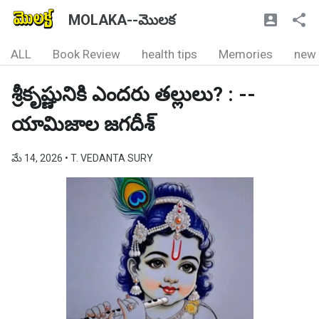
MOLAKA--మొలక
ALL
Book Review
health tips
Memories
new
శ్రీకృష్ణునికి ఎందరు తల్లులు? : --
యామిజాల జగదీశ్
మే 14, 2026
• T. VEDANTA SURY