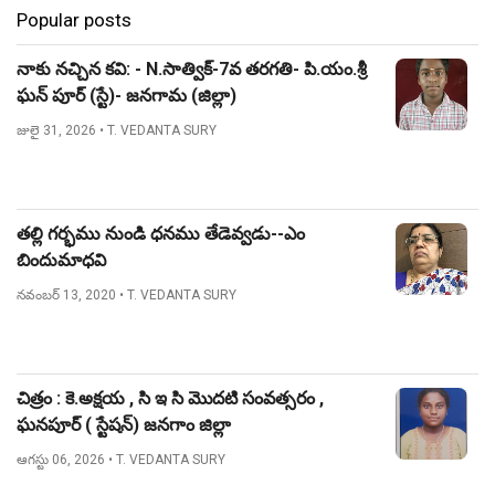
Popular posts
నాకు నచ్చిన కవి: - N.సాత్విక్-7వ తరగతి- పి.యం.శ్రీ
ఘన్ పూర్ (స్టే)- జనగామ (జిల్లా)
జులై 31, 2026
• T. VEDANTA SURY
తల్లి గర్భము నుండి ధనము తేడెవ్వడు--ఎం
బిందుమాధవి
నవంబర్ 13, 2020
• T. VEDANTA SURY
చిత్రం : కె.అక్షయ , సి ఇ సి మొదటి సంవత్సరం ,
ఘనపూర్ ( స్టేషన్) జనగాం జిల్లా
ఆగస్టు 06, 2026
• T. VEDANTA SURY