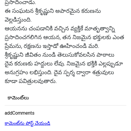
ప్రసాదించాడు.
ఈ సంఘటన శ్రీకృష్ణుని అపారమైన కరుణను
వెల్లడిస్తుంది.
ఆయనను చంపడానికి వచ్చిన వ్యక్తికే మాతృత్వాన్ని
ప్రసాదించగలిగిన ఆయన, తన నిజమైన భక్తులకు ఎంత
ప్రేమను, రక్షణను ఇస్తాడో ఊహించండి మరి.
శ్రీకృష్ణుని జీవితం నుండి తెలుసుకోవలసిన పాఠాలు
దైవ కరుణకు హద్దులు లేవు. నిజమైన భక్తికి ఎల్లప్పుడూ
అనుగ్రహం లభిస్తుంది. దైవ స్పర్శ ద్వారా శత్రువులు
కూడా పవిత్రులవుతారు.
కామెంట్‌లు
addComments
కామెంట్‌ను పోస్ట్ చేయండి