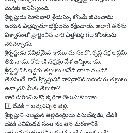
మనకు అనిపిస్తుంది.
శ్రీకృష్ణుడు మానవాళి శ్రేయస్సు కోసమే జీవించాడు.
ఆయన ఎల్లప్పుడూ భక్తులను రక్షించాడు. అలాగే తనను
విశ్వాసంతో ప్రార్థించిన వారి చిత్తశుద్ధి గల కోరికలను
నెరవేర్చాడు.
శ్రీకృష్ణుడు పవిత్రమైన శ్రావణ మాసంలో, కృష్ణ పక్ష అష్టమి
తిథి నాడు, రోహిణి నక్షత్రం వేళ జన్మించాడు.
శ్రీకృష్ణునికి ఇద్దరు తల్లులు అనేది చాలా మందికి
తెలిసిందే. కానీ శ్రీకృష్ణునికి వాస్తవానికి ఐదుగురు తల్లులు
ఉన్నారని మీకు తెలుసా?
వారి గురించి ఒక్కొక్కరిగా తెలుసుకుందాం.
1️⃣ దేవకి – జన్మనిచ్చిన తల్లి.
శ్రీకృష్ణుని నిజమైన తల్లిదండ్రులు వసుదేవుడు, దేవకి.
దేవకి ఎనిమిదవ సంతానం తన మరణానికి
కారణమవుతుందని ఒక దైవవాణి (ఆకాశవాణి)