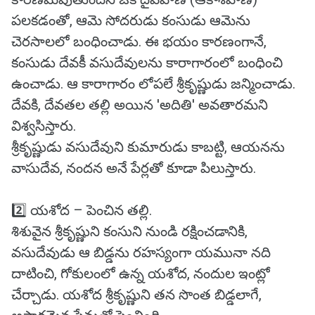
పలకడంతో, ఆమె సోదరుడు కంసుడు ఆమెను
చెరసాలలో బంధించాడు. ఈ భయం కారణంగానే,
కంసుడు దేవకీ వసుదేవులను కారాగారంలో బంధించి
ఉంచాడు. ఆ కారాగారం లోపలే శ్రీకృష్ణుడు జన్మించాడు.
దేవకి, దేవతల తల్లి అయిన 'అదితి' అవతారమని
విశ్వసిస్తారు.
శ్రీకృష్ణుడు వసుదేవుని కుమారుడు కాబట్టి, ఆయనను
వాసుదేవ, నందన అనే పేర్లతో కూడా పిలుస్తారు.
2️⃣ యశోద – పెంచిన తల్లి.
శిశువైన శ్రీకృష్ణుని కంసుని నుండి రక్షించడానికి,
వసుదేవుడు ఆ బిడ్డను రహస్యంగా యమునా నది
దాటించి, గోకులంలో ఉన్న యశోద, నందుల ఇంట్లో
చేర్చాడు. యశోద శ్రీకృష్ణుని తన సొంత బిడ్డలాగే,