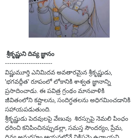
శ్రీకృష్ణుని దివ్య జ్ఞానం
----------------------
విష్ణుమూర్తి ఎనిమిదవ అవతారమైన శ్రీకృష్ణుడు,
'భగవద్గీత' రూపంలో లోకానికి శాశ్వత జ్ఞానాన్ని
ప్రసాదించాడు. ఈ పవిత్ర గ్రంథం మానవాళికి
జీవితంలోని కష్టాలను, సందిగ్ధతలను అధిగమించడానికి
సహాయపడుతుంది.
శ్రీకృష్ణుడు పెదవులపై వేణువు శిరస్సుపై నెమలి పింఛం
ధరించి కనిపించినప్పుడల్లా, సమస్త సౌందర్యం, ప్రేమ,
దివ్య అనుగ్రహం ఆయనలోనే నిక్షిప్తమై ఉన్నాయని