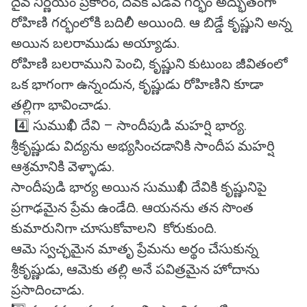
దైవ నిర్ణయం ప్రకారం, దేవకి ఏడవ గర్భం అద్భుతంగా
రోహిణి గర్భంలోకి బదిలీ అయింది. ఆ బిడ్డే కృష్ణుని అన్న
అయిన బలరాముడు అయ్యాడు.
రోహిణి బలరాముని పెంచి, కృష్ణుని కుటుంబ జీవితంలో
ఒక భాగంగా ఉన్నందున, కృష్ణుడు రోహిణిని కూడా
తల్లిగా భావించాడు.
4️⃣ సుముఖీ దేవి – సాందీపుడి మహర్షి భార్య.
శ్రీకృష్ణుడు విద్యను అభ్యసించడానికి సాందీప మహర్షి
ఆశ్రమానికి వెళ్ళాడు.
సాందీపుడి భార్య అయిన సుముఖీ దేవికి కృష్ణునిపై
ప్రగాఢమైన ప్రేమ ఉండేది. ఆయనను తన సొంత
కుమారునిగా చూసుకోవాలని కోరుకుంది.
ఆమె స్వచ్ఛమైన మాతృ ప్రేమను అర్థం చేసుకున్న
శ్రీకృష్ణుడు, ఆమెకు తల్లి అనే పవిత్రమైన హోదాను
ప్రసాదించాడు.