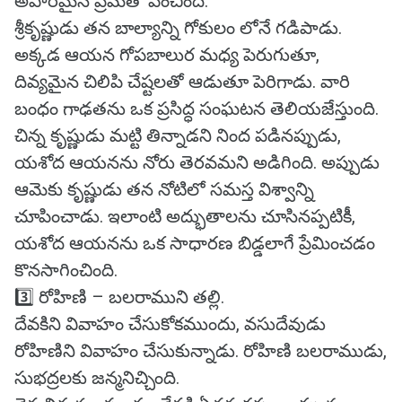
అపారమైన ప్రేమతో పెంచింది.
శ్రీకృష్ణుడు తన బాల్యాన్ని గోకులం లోనే గడిపాడు.
అక్కడ ఆయన గోపబాలుర మధ్య పెరుగుతూ,
దివ్యమైన చిలిపి చేష్టలతో ఆడుతూ పెరిగాడు. వారి
బంధం గాఢతను ఒక ప్రసిద్ధ సంఘటన తెలియజేస్తుంది.
చిన్న కృష్ణుడు మట్టి తిన్నాడని నింద పడినప్పుడు,
యశోద ఆయనను నోరు తెరవమని అడిగింది. అప్పుడు
ఆమెకు కృష్ణుడు తన నోటిలో సమస్త విశ్వాన్ని
చూపించాడు. ఇలాంటి అద్భుతాలను చూసినప్పటికీ,
యశోద ఆయనను ఒక సాధారణ బిడ్డలాగే ప్రేమించడం
కొనసాగించింది.
3️⃣ రోహిణి – బలరాముని తల్లి.
దేవకిని వివాహం చేసుకోకముందు, వసుదేవుడు
రోహిణిని వివాహం చేసుకున్నాడు. రోహిణి బలరాముడు,
సుభద్రలకు జన్మనిచ్చింది.