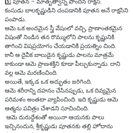
5️⃣ పూతన – మాతృత్వాన్ని పొందిన రాక్షసి.
కంసుడు బాలకృష్ణుడిని చంపడానికి పూతన అనే రాక్షసిని
పంపాడు.
ఆమె ఒక అందమైన స్త్రీ వేషంలో వచ్చి, ప్రాణాంతకమైన
విషంతో నిండిన తన రొమ్ములోని పాలను కృష్ణునికి
తాగించి విషప్రయోగం చేయడానికి ప్రయత్నిం చింది.
కానీ ఆ దైవీక బాలుడైన కృష్ణుడు పాలను మాత్రమే
కాకుండా ఆమె ప్రాణశక్తిని కూడా పీల్చుకున్నాడు. దాని
వల్ల ఆమె మరణించింది.
అయితే, ఇక్కడ ఒక అద్భుతం జరిగింది.
ఆమె శరీరాన్ని దహనం చేసినప్పుడు, ఒక దివ్యమైన
పరిమళం అంతటా వ్యాపించింది. ఇది కృష్ణుడు ఆమె
ఆత్మను పవిత్రం చేశాడని సూచించింది.
ఆమె దురుద్దేశంతో అయినా ఆయనకు పాలు
ఇచ్చినందున, శ్రీకృష్ణుడు పూతనకు తల్లి హోదాను