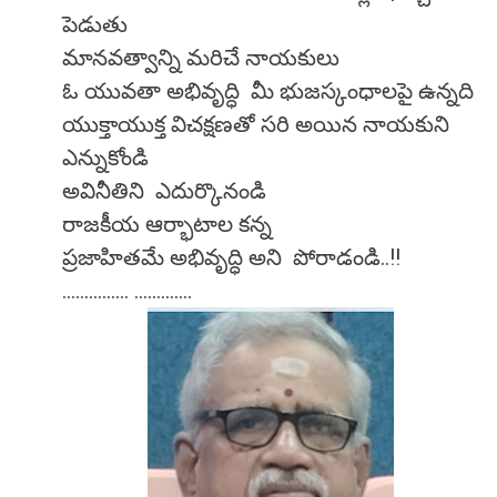
పెడుతు
మానవత్వాన్ని మరిచే నాయకులు
ఓ యువతా అభివృద్ధి మీ భుజస్కంధాలపై ఉన్నది
యుక్తాయుక్త విచక్షణతో సరి అయిన నాయకుని
ఎన్నుకోండి
అవినీతిని ఎదుర్కొనండి
రాజకీయ ఆర్భాటాల కన్న
ప్రజాహితమే అభివృద్ధి అని పోరాడండి..!!
............... .............