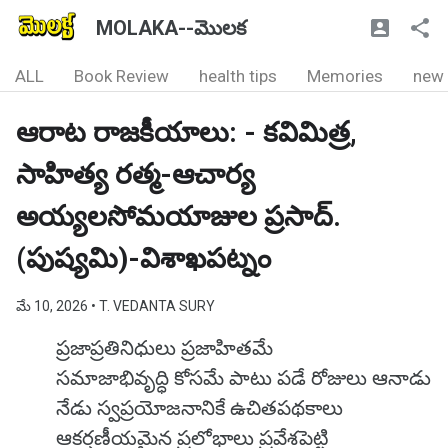
MOLAKA--మొలక
ALL
Book Review
health tips
Memories
new
ఆరాట రాజకీయాలు: - కవిమిత్ర,
సాహిత్య రత్మ-ఆచార్య
అయ్యలసోమయాజుల ప్రసాద్.
(పుష్యమి)-విశాఖపట్నం
మే 10, 2026
• T. VEDANTA SURY
ప్రజాప్రతినిధులు ప్రజాహితమే
సమాజాభివృద్ధి కోసమే పాటు పడే రోజులు ఆనాడు
నేడు స్వప్రయోజనానికే ఉచితపథకాలు
ఆకర్షణీయమైన ప్రలోభాలు ప్రవేశపెట్టి