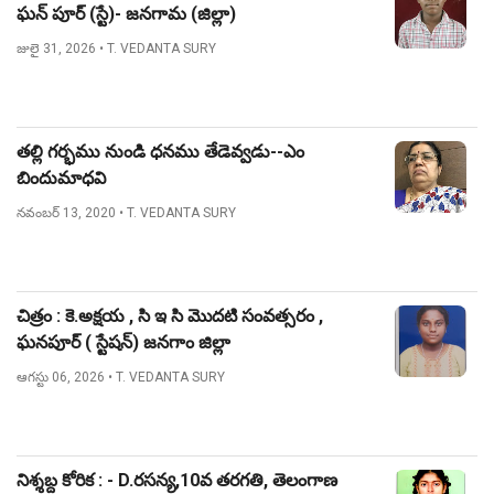
ఘన్ పూర్ (స్టే)- జనగామ (జిల్లా)
జులై 31, 2026
• T. VEDANTA SURY
తల్లి గర్భము నుండి ధనము తేడెవ్వడు--ఎం
బిందుమాధవి
నవంబర్ 13, 2020
• T. VEDANTA SURY
చిత్రం : కె.అక్షయ , సి ఇ సి మొదటి సంవత్సరం ,
ఘనపూర్ ( స్టేషన్) జనగాం జిల్లా
ఆగస్టు 06, 2026
• T. VEDANTA SURY
నిశ్శబ్ద కోరిక : - D.రసన్య,10వ తరగతి, తెలంగాణ