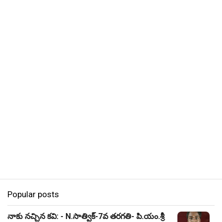
Popular posts
నాకు నచ్చిన కవి: - N.సాత్విక్-7వ తరగతి- పి.యం.శ్రీ