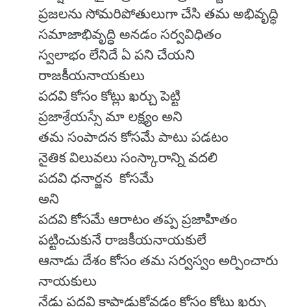
ప్రజలను సోమరిపోతులుగా చేసి తమ అభివృద్ధి
సమాజాభివృద్ధి అనడం సర్వవిధితం
స్వలాభం లేనిదే ఏ పని చేయని
రాజకీయనాయకులు
పదవి కోసం కోట్లు ఖర్చు పెట్టి
ప్రజాశ్రేయస్సే మా లక్ష్యం అని
తమ సంపాదన కోసమే పాటు పడటం
నైతిక విలువలు సంస్కారాన్ని వదలి
పదవి ధనార్జన కోసమే
అని
పదవి కోసమే ఆరాటం తప్ప ప్రజాహితం
పట్టించుకునే రాజకీయనాయకులే
ఆనాడు దేశం కోసం తమ సర్వస్వం అర్పించారు
నాయకులు
నేడు పదవి కాపాడుకోవడం కోసం కోట్లు ఖర్చు