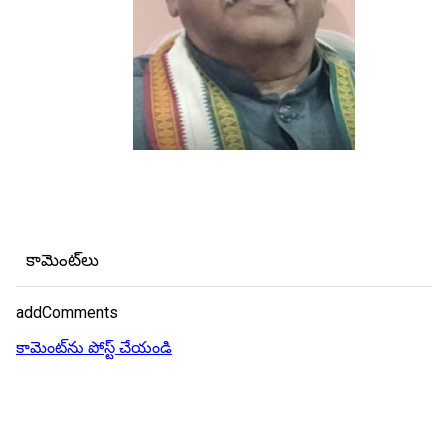
కామెంట్‌లు
addComments
కామెంట్‌ను పోస్ట్ చేయండి