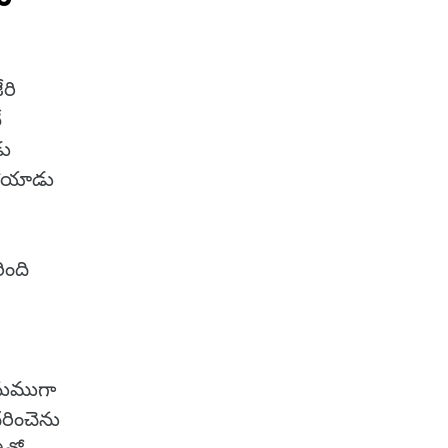
రి
ే
డు
పోయాడు
ింది
నుముగా
రించెను