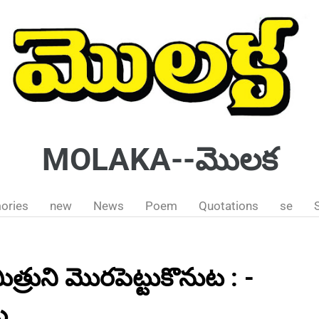
MOLAKA--మొలక
ories
new
News
Poem
Quotations
se
మిత్రుని మొరపెట్టుకొనుట : -
ేట