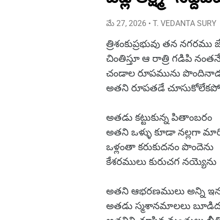
మే 27, 2026
• T. VEDANTA SURY
త్రిశంకుప్రభువు తన నగరము జే
చింతిస్తూ ఆ రాత్రి గడిపి నంతన
చండాల రూపమును పొందినా
అతని రూపతడే చూసుకోలేక
అతడు కట్టుకున్న పితాంబరం
అతని ఒళ్ళు కూడా నల్లగా మార
ఒళ్లంతా కరుకుదనం పొందెను
కేశరములు కురుచగ నయ్యెను
అతని ఆభరణములు అన్ని ఇ
అతడు స్మశానమాలలు బూడిద