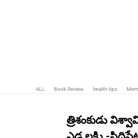
ALL
Book Review
health tips
Mem
త్రిశంకుడు విశ్వా
ఎడ్ల లక్ష్మి -సిద్దిప