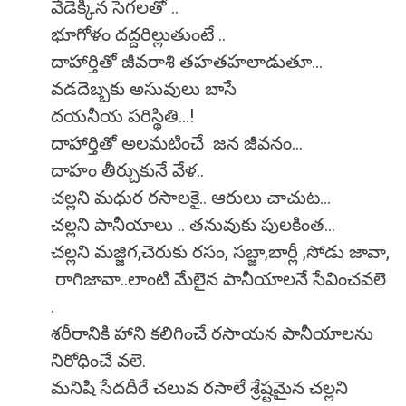
వేడెక్కిన సెగలతో ..‌
భూగోళం దద్దరిల్లుతుంటే ..
దాహార్తితో జీవరాశి తహతహలాడుతూ...
వడదెబ్బకు అసువులు బాసే
దయనీయ పరిస్థితి...!
దాహార్తితో అలమటించే జన జీవనం...
దాహం తీర్చుకునే వేళ..
చల్లని మధుర రసాలకై.. ఆరులు చాచుట...
చల్లని పానీయాలు .. తనువుకు పులకింత...
చల్లని మజ్జిగ,చెరుకు రసం, సబ్జా,బార్లీ ,సోడు జావా,
రాగిజావా..లాంటి మేలైన పానీయాలనే సేవించవలె
.
శరీరానికి హాని కలిగించే రసాయన పానీయాలను
నిరోధించే వలె.
మనిషి సేదదీరే చలువ రసాలే శ్రేష్టమైన చల్లని