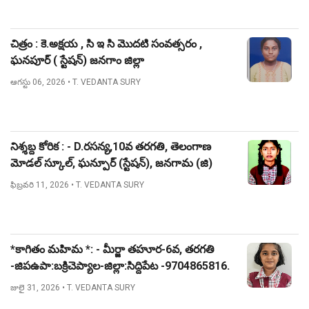
చిత్రం : కె.అక్షయ , సి ఇ సి మొదటి సంవత్సరం ,
ఘనపూర్ ( స్టేషన్) జనగాం జిల్లా
ఆగస్టు 06, 2026
• T. VEDANTA SURY
నిశ్శబ్ద కోరిక : - D.రసన్య,10వ తరగతి, తెలంగాణ
మోడల్ స్కూల్, ఘన్పూర్ (స్టేషన్), జనగామ (జి)
ఫిబ్రవరి 11, 2026
• T. VEDANTA SURY
*కాగితం మహిమ *: - మీర్జా తహూర-6వ, తరగతి
-జిపఉపా:బక్రిచెప్యాల-జిల్లా:సిద్దిపేట -9704865816.
జులై 31, 2026
• T. VEDANTA SURY