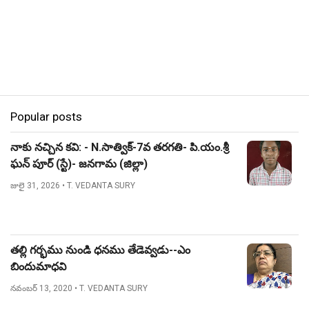
Popular posts
నాకు నచ్చిన కవి: - N.సాత్విక్-7వ తరగతి- పి.యం.శ్రీ
ఘన్ పూర్ (స్టే)- జనగామ (జిల్లా)
జులై 31, 2026
• T. VEDANTA SURY
తల్లి గర్భము నుండి ధనము తేడెవ్వడు--ఎం
బిందుమాధవి
నవంబర్ 13, 2020
• T. VEDANTA SURY