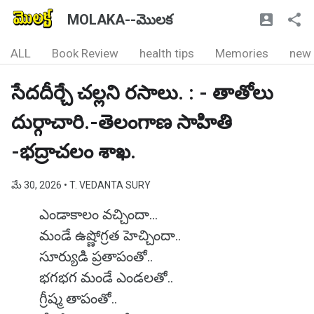
MOLAKA--మొలక
ALL
Book Review
health tips
Memories
new
సేదదీర్చే చల్లని రసాలు. : - తాతోలు
దుర్గాచారి.-తెలంగాణ సాహితి
-భద్రాచలం శాఖ.
మే 30, 2026
• T. VEDANTA SURY
ఎండాకాలం వచ్చిందా...
మండే ఉష్ణోగ్రత హెచ్చిందా..
సూర్యుడి ప్రతాపంతో..
భగభగ మండే ఎండలతో..
గ్రీష్మ తాపంతో..