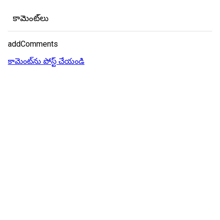
కామెంట్‌లు
addComments
కామెంట్‌ను పోస్ట్ చేయండి