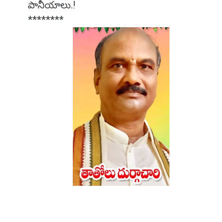
పానీయాలు.!
********