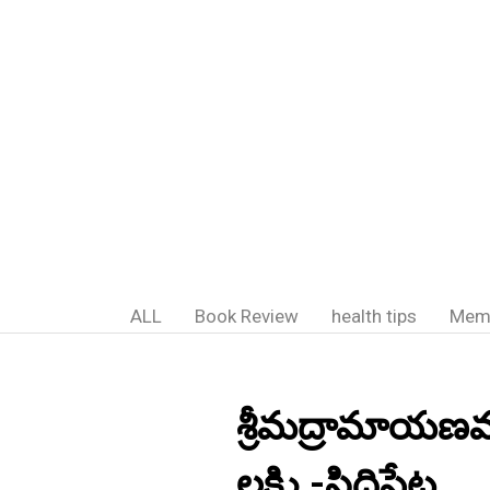
ALL
Book Review
health tips
Mem
శ్రీమద్రామాయణ
లక్ష్మి -సిద్దిపేట