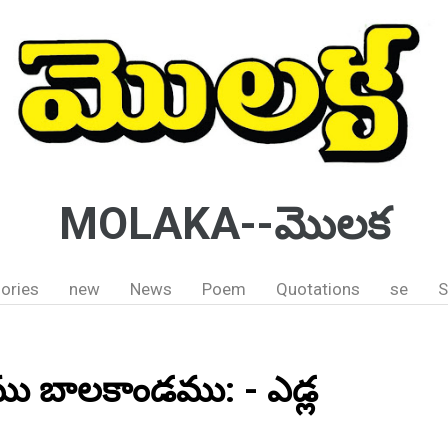
MOLAKA--మొలక
ories
new
News
Poem
Quotations
se
S
ము బాలకాండము: - ఎడ్ల