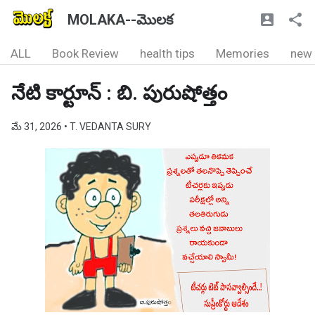
MOLAKA--మొలక
ALL
Book Review
health tips
Memories
new
నేటి కార్టూన్ : బి. పురుషోత్తం
మే 31, 2026
• T. VEDANTA SURY