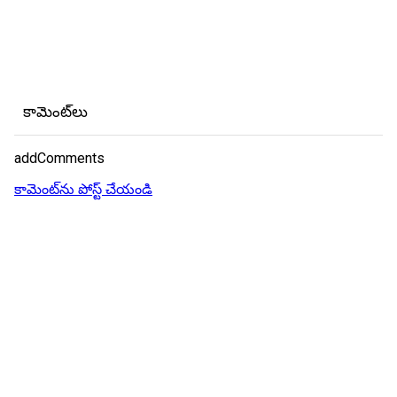
కామెంట్‌లు
addComments
కామెంట్‌ను పోస్ట్ చేయండి