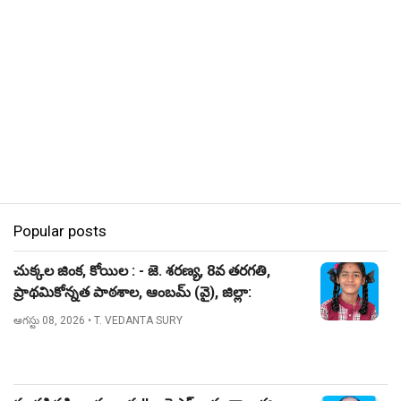
Popular posts
చుక్కల జింక, కోయిల : - జె. శరణ్య, 8వ తరగతి,
ప్రాథమికోన్నత పాఠశాల, ఆంబమ్ (వై), జిల్లా:
నిజామాబాద్.
ఆగస్టు 08, 2026
• T. VEDANTA SURY