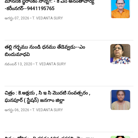
మానసిక స్థిరాంకం నాన్న!!: - కె ఎస్ అనంతాచార్య
-కరీంనగర్--9441195765
ఆగస్టు 07, 2026
• T. VEDANTA SURY
తల్లి గర్భము నుండి ధనము తేడెవ్వడు--ఎం
బిందుమాధవి
నవంబర్ 13, 2020
• T. VEDANTA SURY
చిత్రం : కె.అక్షయ , సి ఇ సి మొదటి సంవత్సరం ,
ఘనపూర్ ( స్టేషన్) జనగాం జిల్లా
ఆగస్టు 06, 2026
• T. VEDANTA SURY