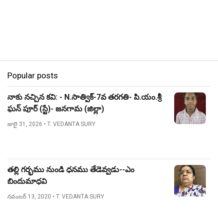
Popular posts
నాకు నచ్చిన కవి: - N.సాత్విక్-7వ తరగతి- పి.యం.శ్రీ
ఘన్ పూర్ (స్టే)- జనగామ (జిల్లా)
జులై 31, 2026
• T. VEDANTA SURY
తల్లి గర్భము నుండి ధనము తేడెవ్వడు--ఎం
బిందుమాధవి
నవంబర్ 13, 2020
• T. VEDANTA SURY