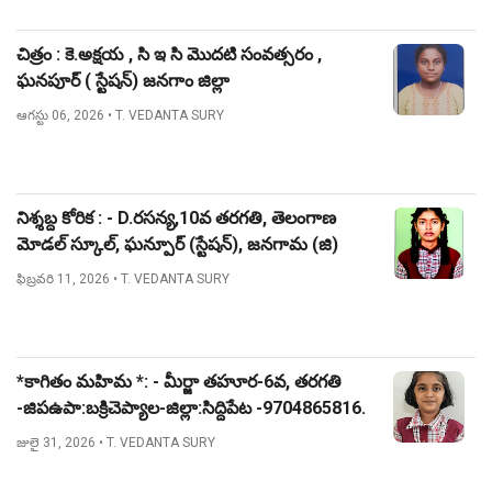
చిత్రం : కె.అక్షయ , సి ఇ సి మొదటి సంవత్సరం ,
ఘనపూర్ ( స్టేషన్) జనగాం జిల్లా
ఆగస్టు 06, 2026
• T. VEDANTA SURY
నిశ్శబ్ద కోరిక : - D.రసన్య,10వ తరగతి, తెలంగాణ
మోడల్ స్కూల్, ఘన్పూర్ (స్టేషన్), జనగామ (జి)
ఫిబ్రవరి 11, 2026
• T. VEDANTA SURY
*కాగితం మహిమ *: - మీర్జా తహూర-6వ, తరగతి
-జిపఉపా:బక్రిచెప్యాల-జిల్లా:సిద్దిపేట -9704865816.
జులై 31, 2026
• T. VEDANTA SURY