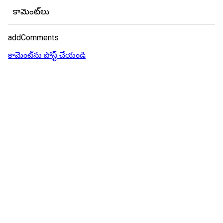
కామెంట్‌లు
addComments
కామెంట్‌ను పోస్ట్ చేయండి