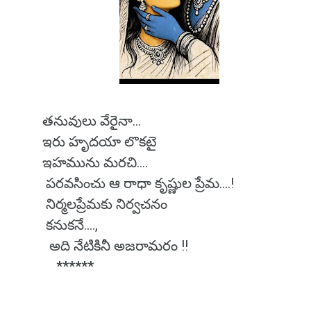
తనువులు వేరైనా...
ఇరు హృదయా లొకటై
ఇహమును మరచి....
పరవసించు ఆ రాధా కృష్ణుల ప్రేమ....!
నిర్మలప్రేమకు నిర్వచనం
కనుకనే....,
అది నేటికినీ అజరామరం !!
******