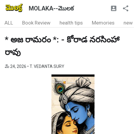
MOLAKA--మొలక
ALL
Book Review
health tips
Memories
new
* అజ రామరం *: - కోరాడ నరసింహా
రావు
మే 24, 2026
• T. VEDANTA SURY