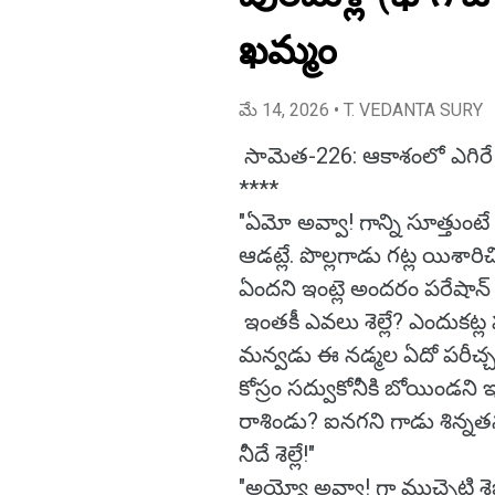
ఖమ్మం
మే 14, 2026
• T. VEDANTA SURY
సామెత-226: ఆకాశంలో ఎగిరే పి
****
"ఏమో అవ్వా! గాన్ని సూత్తుంటే
ఆడట్లే. పొల్లగాడు గట్ల యిశారి
ఏందని ఇంట్లె అందరం పరేషాన్
ఇంతకీ ఎవలు శెల్లే? ఎందుకట్ల
మన్వడు ఈ నడ్మల ఏదో పరీచ్చ రా
కోస్రం సద్వుకోనీకి బోయిండని ఇన
రాశిండు? ఐనగని గాడు శిన్నతన
నీదే శెల్లే!"
"అయ్యో అవ్వా! గా ముచ్చెటి శెబ