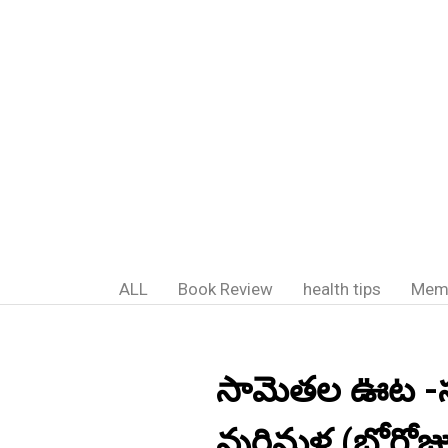
ALL
Book Review
health tips
Mem
సామెతల ఊట -స
వురిమళ్ల (భోగో