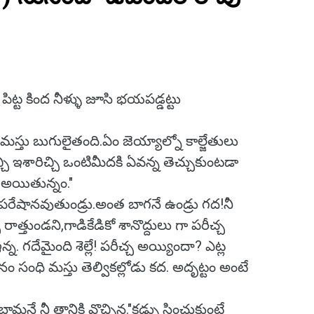
ట్ట కింద నీళ్ళు జూసి భయపడ్డట్టు
 మస్తు బుగులైతంది.ఏం జెయ్యాల్నో కాల్జేతులు
చ్చి ఇశారిచ్చి ఒంటిమీదకి ఏవన్న తెచ్చుకుంటడా
 అయితున్నం."
 పరేషానవుతుండ్రు.అంత బాగనే ఉండ్రు గద!నీ
త్తుండని,గాడికేడికో శానొద్దులు గా పరీచ్చ
్న. గదేమైంది శెల్లే! పరీచ్చ అయ్యిందా? ఎట్ల
ం సంధి మస్తు తెల్వికల్లోడు కద. అదృట్టం అంటే
్దామనే నీ తానికి వొచ్చిన."కడ్పు సించుకుంటే