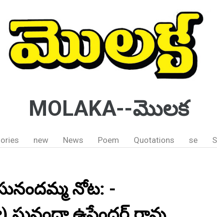
MOLAKA--మొలక
ories
new
News
Poem
Quotations
se
S
ునందమ్మ నోట: -
జు) సునందా ఉపేందర్ రావు