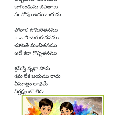
బాగుండును జీవితాలు
సంతోషం ఉదయించును
పోవాలి సోమరితనము
రావాలి చురుకుదనము
చూపితే మంచితనము
అదే కదా గొప్పతనము
శ్రమిస్తే వృథా పోదు
శ్రమ లేక జయము రాదు
ఏమాత్రం లాభమే
నిర్లక్ష్యంలో లేదు