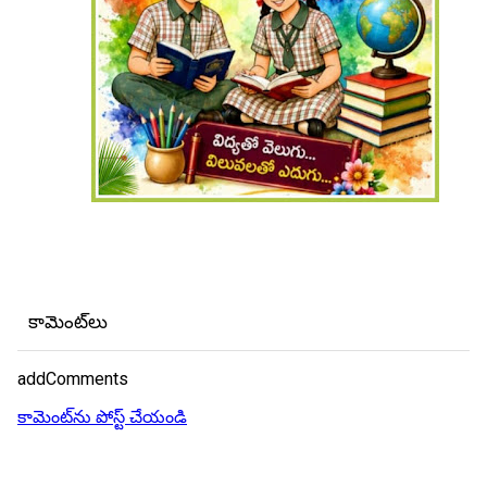
కామెంట్‌లు
addComments
కామెంట్‌ను పోస్ట్ చేయండి