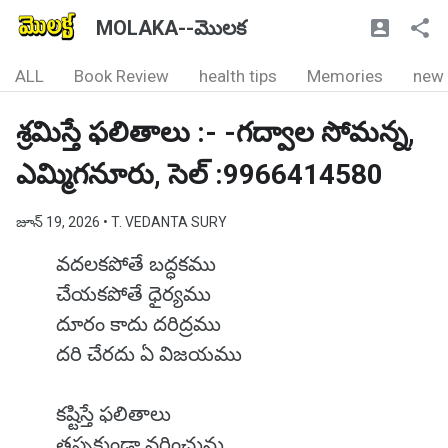
MOLAKA--మొలక
ALL
Book Review
health tips
Memories
new
శ్రమిస్తే ఫలితాలు :- -గద్వాల సోమన్న,
ఎమ్మిగనూరు, సెల్ :9966414580
జూన్ 19, 2026
• T. VEDANTA SURY
వదలకపోతే బద్ధకము
చేయకపోతే ధైర్యము
దూరం కాదు దరిద్రము
దరి చేరదు ఏ విజయము
కష్టిస్తే ఫలితాలు
తప్పకుండా వరించును