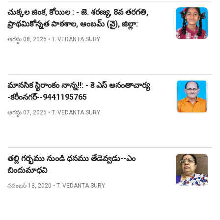
చుక్కల జింక, కోయిల : - జె. శరణ్య, 8వ తరగతి,
ప్రాథమికోన్నత పాఠశాల, ఆంబమ్ (వై), జిల్లా:
నిజామాబాద్.
ఆగస్టు 08, 2026
• T. VEDANTA SURY
మానసిక స్థిరాంకం నాన్న!!: - కె ఎస్ అనంతాచార్య
-కరీంనగర్--9441195765
ఆగస్టు 07, 2026
• T. VEDANTA SURY
తల్లి గర్భము నుండి ధనము తేడెవ్వడు--ఎం
బిందుమాధవి
నవంబర్ 13, 2020
• T. VEDANTA SURY