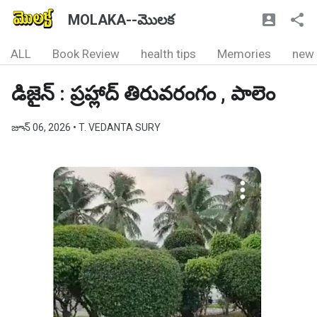
MOLAKA--మొలక
ALL
Book Review
health tips
Memories
new
డిజైన్ : ప్రహ్లాద్ తిరువరంగం , పాలెం
జూన్ 06, 2026
• T. VEDANTA SURY