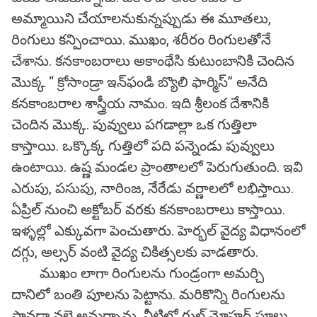
అమ్మాయిని చేయాలనుకున్నప్పుడు ఈ మూతలు,
రింగులు కన్పించాయి. ముఖం, శరీరం రింగులతోనే
చేశాను. కనకాంబరాలు అకాంథేసి కుటుంబానికి చెందిన
మొక్క ‘‘ క్రోసాండ్రా ఇన్‌ఫండి బ్యొలి ఫార్మిస్’’ అనేది
కనకాంబరాల శాస్త్రీయ నామం. ఇది శ్రీలంక దేశానికి
చెందిన మొక్క. పువ్వులు పగడాల్లా ఒక గుత్తిలా
కాస్తాయి. ఒక్కొక్క గుత్తిలో పది పన్నెండు పువ్వులు
ఉంటాయి. ఉష్ణ మండల ప్రాంతాలలో పెరుగుతుంది. ఇవి
ఎరుపు, పసుపు, నారింజ, నేరేడు వర్ణాలలో లభిస్తాయి.
ఏప్రిల్ నుంచి అక్టోబర్ వరకు కనకాంబరాలు కాస్తాయి.
ఇళ్ళల్లో ఎక్కువగా పెంచుతారు. హెర్భల్ వైద్య విధానంలో
దగ్గు, అల్సర్ వంటి వైద్య చికిత్సలకు వాడతారు.
ముఖం లాగా రింగులను గుండ్రంగా అమర్చి
దానిలో బంతి పూలను పెట్టాను. మరికొన్ని రింగులను
పావడా వలె అమర్చాను. వీటిలో గుల్ మోహర్ పూలు