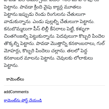
పెట్టాను. పావడా క్రింది వైపు క్యాన్ల మూతలు
పెట్టాను.ఇప్పుడు రెండు రింగులను చేతులుగా
వాడుకున్నాను. ఎండు పుల్లల్ని చేతులుగా పెట్టాను.
కనుబొమ్మలుగా పీస్ లిల్లీ కేసరాలు పెట్టి, కళ్ళుగా
చింతగింజల్ని పెట్టుకున్నాను. పెదవులుగా కొబ్బరి పిందెల
తొక్కల్ని పెట్టాను. పావడా మొత్తాన్ని కనకాంబరాలు, గుల్
మోహర్లు, కొబ్బరి పిందెలు చల్లాను. తలలో పెద్ద
కనకాంబర మాలను పెట్టాను. చెవులకు లోలాకులు
పెట్టాను.
కామెంట్‌లు
addComments
కామెంట్‌ను పోస్ట్ చేయండి