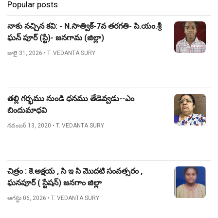
Popular posts
నాకు నచ్చిన కవి: - N.సాత్విక్-7వ తరగతి- పి.యం.శ్రీ
ఘన్ పూర్ (స్టే)- జనగామ (జిల్లా)
జులై 31, 2026
• T. VEDANTA SURY
తల్లి గర్భము నుండి ధనము తేడెవ్వడు--ఎం
బిందుమాధవి
నవంబర్ 13, 2020
• T. VEDANTA SURY
చిత్రం : కె.అక్షయ , సి ఇ సి మొదటి సంవత్సరం ,
ఘనపూర్ ( స్టేషన్) జనగాం జిల్లా
ఆగస్టు 06, 2026
• T. VEDANTA SURY