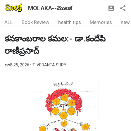
MOLAKA--మొలక
ALL
Book Review
health tips
Memories
new
కనకాంబరాల కమల:- డా.కందేపి
రాణీప్రసాద్
జూన్ 25, 2026
• T. VEDANTA SURY