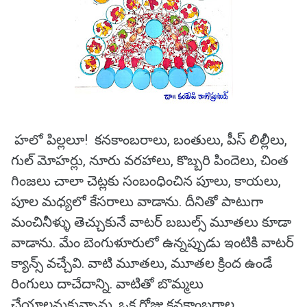
హలో పిల్లలూ! కనకాంబరాలు, బంతులు, పీస్‌ లిల్లీలు,
గుల్ మోహర్లు, నూరు వరహాలు, కొబ్బరి పిందెలు, చింత
గింజలు చాలా చెట్లకు సంబంధించిన పూలు, కాయలు,
పూల మధ్యలో కేసరాలు వాడాను. దీనితో పాటుగా
మంచినీళ్ళు తెచ్చుకునే వాటర్ బబుల్స్ మూతలు కూడా
వాడాను. మేం బెంగుళూరులో ఉన్నప్పుడు ఇంటికి వాటర్
క్యాన్స్ వచ్చేవి. వాటి మూతలు, మూతల క్రింద ఉండే
రింగులు దాచేదాన్ని. వాటితో బొమ్మలు
చేయాలనుకున్నాను. ఒక రోజు కనకాంబరాల