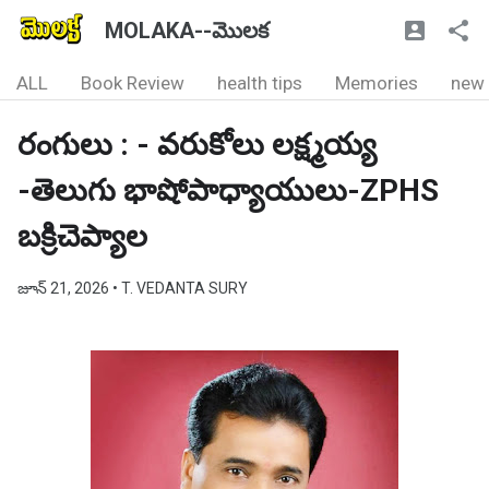
MOLAKA--మొలక
ALL
Book Review
health tips
Memories
new
రంగులు : - వరుకోలు లక్ష్మయ్య
-తెలుగు భాషోపాధ్యాయులు-ZPHS
బక్రిచెప్యాల
జూన్ 21, 2026
• T. VEDANTA SURY