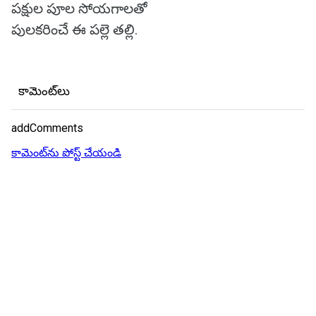
పక్షుల పూల సోయగాలతో
పులకరించే ఈ పల్లె తల్లి.
కామెంట్‌లు
addComments
కామెంట్‌ను పోస్ట్ చేయండి