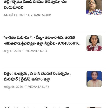
తల్లి గర్భము నుండి ధనము తేడెవ్వడు--ఎం
బిందుమాధవి
నవంబర్ 13, 2020
• T. VEDANTA SURY
*కాగితం మహిమ *: - మీర్జా తహూర-6వ, తరగతి
-జిపఉపా:బక్రిచెప్యాల-జిల్లా:సిద్దిపేట -9704865816.
జులై 31, 2026
• T. VEDANTA SURY
చిత్రం : కె.అక్షయ , సి ఇ సి మొదటి సంవత్సరం ,
ఘనపూర్ ( స్టేషన్) జనగాం జిల్లా
ఆగస్టు 06, 2026
• T. VEDANTA SURY