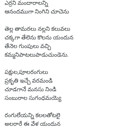
ఎర్రని మందారాలన్ని
ఆనందముగా నింగిని చూచెను
తెల్ల తామరలు నల్లని కలువలు
చక్కగా తేలెను కొలను యందున
తేనెల గుంపులు వచ్చి
కమ్మనిపాటలుపాడుచుండెను.
పక్షుల,పూలరంగులు
ప్రకృతి ఇచ్చే వరమండి
చూడగానే మనసు నిండి
సంబురాల సుగంధమయ్యె
రంగులేయన్ని కలలతోటలై
అలరారే ఈ వేళ యందున