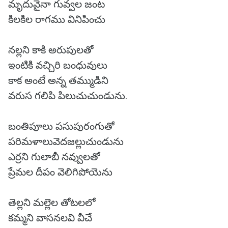
మృదువైనా గువ్వల జంట
కిలకిల రాగము వినిపించు
నల్లని కాకి అరుపులతో
ఇంటికి వచ్చిరి బంధువులు
కాక అంటే అన్న తమ్ముడిని
వరుస గలిపి పిలుచుచుండును.
బంతిపూలు పసుపురంగుతో
పరిమళాలువెదజల్లుచుండును
ఎర్రని గులాబీ నవ్వులతో
ప్రేమల దీపం వెలిగిపోయెను
తెల్లని మల్లెల తోటలలో
కమ్మని వాసనలవి వీచే