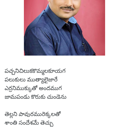
పచ్చనిచిలుకకొమ్మలకూయగ
పలుకులు ముత్యాలైజారే
ఎర్రనిముక్కుతో అందముగ
జామపండు కొరుకు చుండెను
తెల్లని పావురమురెక్కలతో
శాంతి సందేశమే తెచ్చు