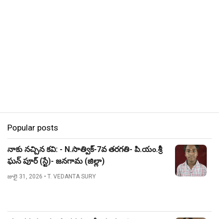
Popular posts
నాకు నచ్చిన కవి: - N.సాత్విక్-7వ తరగతి- పి.యం.శ్రీ
ఘన్ పూర్ (స్టే)- జనగామ (జిల్లా)
జులై 31, 2026
• T. VEDANTA SURY