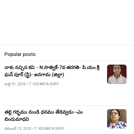
Popular posts
నాకు నచ్చిన కవి: - N.సాత్విక్-7వ తరగతి- పి.యం.శ్రీ
ఘన్ పూర్ (స్టే)- జనగామ (జిల్లా)
జులై 31, 2026
• T. VEDANTA SURY
తల్లి గర్భము నుండి ధనము తేడెవ్వడు--ఎం
బిందుమాధవి
నవంబర్ 13, 2020
• T. VEDANTA SURY