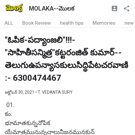
MOLAKA--మొలక
ALL
Book Review
health tips
Memories
new
"ఓపిక-పద్యాంజలి"!!!-
"సాహితీసన్మిత్ర"కట్టరంజిత్ కుమార్--
తెలుగుఉపన్యాసకులుసిద్ధిపేటచరవాణి
:- 6300474467
అక్టోబర్ 30, 2021
• T. VEDANTA SURY
01.
కం.
భూమాతకున్ననోపిక
యేమాత్రమునున్నచాలునీజనమునకున్