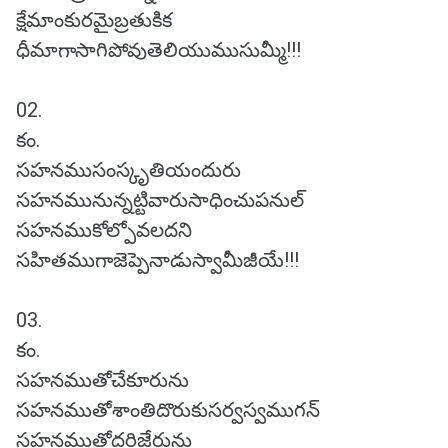
క్షేమాంకురమైబ్రతుకిక
ధీమాగాసాగిపోవుతెలియుముసుమ్మీ!!!
02.
కం.
సహనముసంస్కృతియందురు
సహనమునున్నట్టివారుసాధించుపనుల్
సహనముకోల్పోవలదని
సహితముగాజెప్పెనాడుస్వామీజీయే!!!
03.
కం.
సహనముతోచేకూరును
సహనముతోశాంతిదొరుకుసర్వస్వముగన్
సహనముతోదరిజేరును