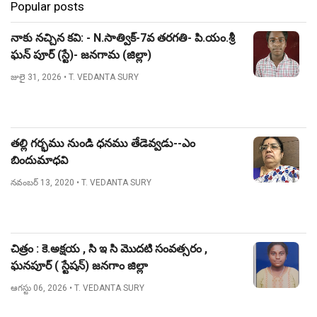
Popular posts
నాకు నచ్చిన కవి: - N.సాత్విక్-7వ తరగతి- పి.యం.శ్రీ
ఘన్ పూర్ (స్టే)- జనగామ (జిల్లా)
జులై 31, 2026
• T. VEDANTA SURY
తల్లి గర్భము నుండి ధనము తేడెవ్వడు--ఎం
బిందుమాధవి
నవంబర్ 13, 2020
• T. VEDANTA SURY
చిత్రం : కె.అక్షయ , సి ఇ సి మొదటి సంవత్సరం ,
ఘనపూర్ ( స్టేషన్) జనగాం జిల్లా
ఆగస్టు 06, 2026
• T. VEDANTA SURY