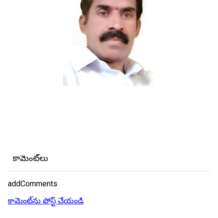
కామెంట్‌లు
addComments
కామెంట్‌ను పోస్ట్ చేయండి