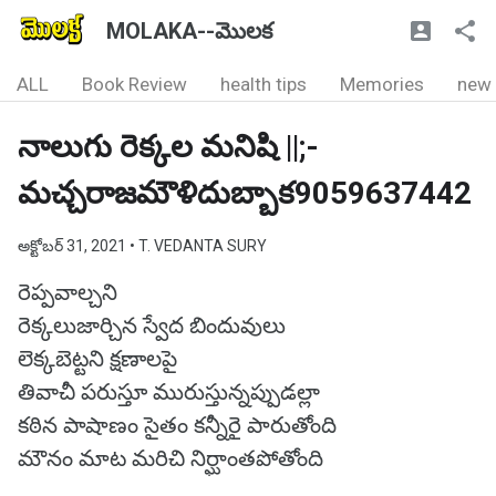
MOLAKA--మొలక
ALL
Book Review
health tips
Memories
new
నాలుగు రెక్కల మనిషి ||;-
మచ్చరాజమౌళిదుబ్బాక9059637442
అక్టోబర్ 31, 2021
• T. VEDANTA SURY
రెప్పవాల్చని
రెక్కలుజార్చిన స్వేద బిందువులు
లెక్కబెట్టని క్షణాలపై
తివాచీ పరుస్తూ మురుస్తున్నప్పుడల్లా
కఠిన పాషాణం సైతం కన్నీరై పారుతోంది
మౌనం మాట మరిచి నిర్ఘాంతపోతోంది