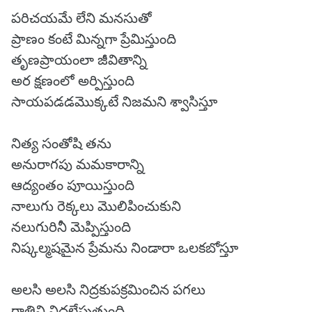
పరిచయమే లేని మనసుతో
ప్రాణం కంటే మిన్నగా ప్రేమిస్తుంది
తృణప్రాయంలా జీవితాన్ని
అర క్షణంలో అర్పిస్తుంది
సాయపడడమొక్కటే నిజమని శ్వాసిస్తూ
నిత్య సంతోషి తను
అనురాగపు మమకారాన్ని
ఆద్యంతం పూయిస్తుంది
నాలుగు రెక్కలు మొలిపించుకుని
నలుగురినీ మెప్పిస్తుంది
నిష్కల్మషమైన ప్రేమను నిండారా ఒలకబోస్తూ
అలసి అలసి నిద్రకుపక్రమించిన పగలు
రాత్రిని నిద్రలేపుతుంది