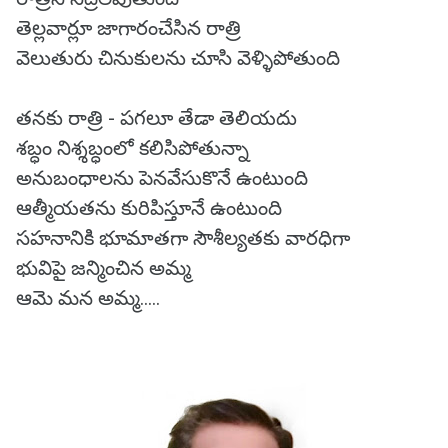
తెల్లవార్లూ జాగారంచేసిన రాత్రి
వెలుతురు చినుకులను చూసి వెళ్ళిపోతుంది
తనకు రాత్రి - పగలూ తేడా తెలియదు
శబ్ధం నిశ్శబ్ధంలో కలిసిపోతున్నా
అనుబంధాలను పెనవేసుకొనే ఉంటుంది
ఆత్మీయతను కురిపిస్తూనే ఉంటుంది
సహనానికి భూమాతగా సౌశీల్యతకు వారధిగా
భువిపై జన్మించిన అమ్మ
ఆమె మన అమ్మ.....