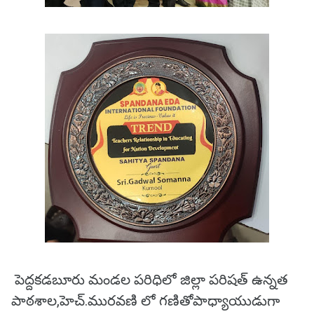
పెద్దకడబూరు మండల పరిధిలో జిల్లా పరిషత్ ఉన్నత
పాఠశాల,హెచ్.మురవణి లో గణితోపాధ్యాయుడుగా