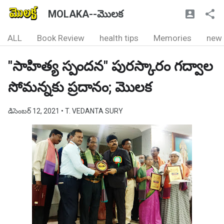
MOLAKA--మొలక
ALL
Book Review
health tips
Memories
new
"సాహిత్య స్పందన" పురస్కారం గద్వాల
సోమన్నకు ప్రదానం; మొలక
డిసెంబర్ 12, 2021
• T. VEDANTA SURY