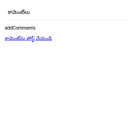
కామెంట్‌లు
addComments
కామెంట్‌ను పోస్ట్ చేయండి