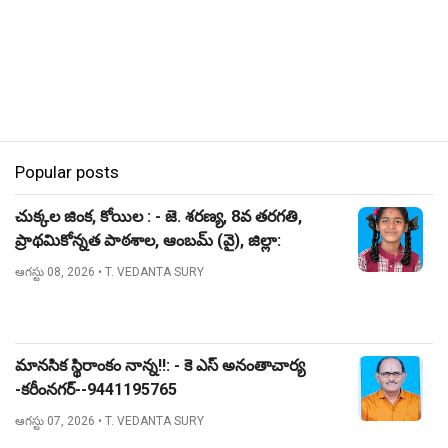
Popular posts
చుక్కల జింక, కోయిల : - జె. శరణ్య, 8వ తరగతి,
ప్రాథమికోన్నత పాఠశాల, ఆంబమ్ (వై), జిల్లా:
నిజామాబాద్.
ఆగస్టు 08, 2026
• T. VEDANTA SURY
మానసిక స్థిరాంకం నాన్న!!: - కె ఎస్ అనంతాచార్య
-కరీంనగర్--9441195765
ఆగస్టు 07, 2026
• T. VEDANTA SURY