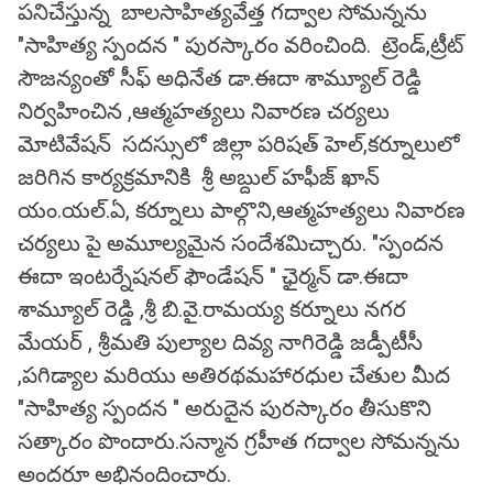
పనిచేస్తున్న బాలసాహిత్యవేత్త గద్వాల సోమన్నను
"సాహిత్య స్పందన " పురస్కారం వరించింది. ట్రెండ్,ట్రీట్
సౌజన్యంతో సీఫ్ అధినేత డా.ఈదా శామ్యూల్ రెడ్డి
నిర్వహించిన ,ఆత్మహత్యలు నివారణ చర్యలు
మోటివేషన్ సదస్సులో జిల్లా పరిషత్ హెల్,కర్నూలులో
జరిగిన కార్యక్రమానికి శ్రీ అబ్దుల్ హఫీజ్ ఖాన్
యం.యల్.ఏ, కర్నూలు పాల్గొని,ఆత్మహత్యలు నివారణ
చర్యలు పై అమూల్యమైన సందేశమిచ్చారు. "స్పందన
ఈదా ఇంటర్నేషనల్ ఫౌండేషన్ " ఛైర్మన్ డా.ఈదా
శామ్యూల్ రెడ్డి ,శ్రీ బి.వై.రామయ్య కర్నూలు నగర
మేయర్ , శ్రీమతి పుల్యాల దివ్య నాగిరెడ్డి జడ్పీటీసీ
,పగిడ్యాల మరియు అతిరథమహారధుల చేతుల మీద
"సాహిత్య స్పందన " అరుదైన పురస్కారం తీసుకొని
సత్కారం పొందారు.సన్మాన గ్రహీత గద్వాల సోమన్నను
అందరూ అభినందించారు.