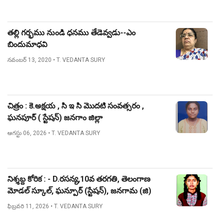
తల్లి గర్భము నుండి ధనము తేడెవ్వడు--ఎం
బిందుమాధవి
నవంబర్ 13, 2020
• T. VEDANTA SURY
చిత్రం : కె.అక్షయ , సి ఇ సి మొదటి సంవత్సరం ,
ఘనపూర్ ( స్టేషన్) జనగాం జిల్లా
ఆగస్టు 06, 2026
• T. VEDANTA SURY
నిశ్శబ్ద కోరిక : - D.రసన్య,10వ తరగతి, తెలంగాణ
మోడల్ స్కూల్, ఘన్పూర్ (స్టేషన్), జనగామ (జి)
ఫిబ్రవరి 11, 2026
• T. VEDANTA SURY