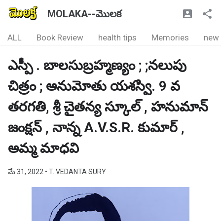
MOLAKA--మొలక
ALL
Book Review
health tips
Memories
new
ఎస్పీ . బాలసుబ్రహ్మణ్యం ; ;నలుపు
చిత్రం ; అనుమోతు యశస్వి. 9 వ
తరగతి, శ్రీ చైతన్య స్కూల్ , హనుమాన్
జంక్షన్ , నాన్న A.V.S.R. కుమార్ ,
అమ్మ మాధవి
మే 31, 2022
• T. VEDANTA SURY