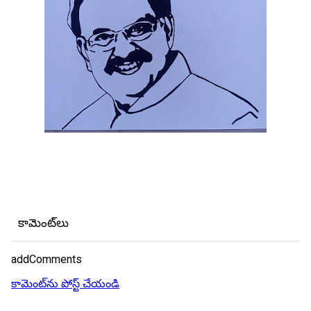
కామెంట్‌లు
addComments
కామెంట్‌ను పోస్ట్ చేయండి