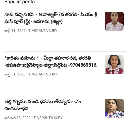
Popular posts
నాకు నచ్చిన కవి: - N.సాత్విక్-7వ తరగతి- పి.యం.శ్రీ
ఘన్ పూర్ (స్టే)- జనగామ (జిల్లా)
జులై 31, 2026
• T. VEDANTA SURY
*కాగితం మహిమ *: - మీర్జా తహూర-6వ, తరగతి
-జిపఉపా:బక్రిచెప్యాల-జిల్లా:సిద్దిపేట -9704865816.
జులై 31, 2026
• T. VEDANTA SURY
తల్లి గర్భము నుండి ధనము తేడెవ్వడు--ఎం
బిందుమాధవి
నవంబర్ 13, 2020
• T. VEDANTA SURY