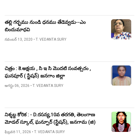
తల్లి గర్భము నుండి ధనము తేడెవ్వడు--ఎం
బిందుమాధవి
నవంబర్ 13, 2020
• T. VEDANTA SURY
చిత్రం : కె.అక్షయ , సి ఇ సి మొదటి సంవత్సరం ,
ఘనపూర్ ( స్టేషన్) జనగాం జిల్లా
ఆగస్టు 06, 2026
• T. VEDANTA SURY
నిశ్శబ్ద కోరిక : - D.రసన్య,10వ తరగతి, తెలంగాణ
మోడల్ స్కూల్, ఘన్పూర్ (స్టేషన్), జనగామ (జి)
ఫిబ్రవరి 11, 2026
• T. VEDANTA SURY