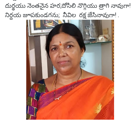
దుర్థయు నెంతనైన హర;దోసిలి నొగ్గియు త్రాగి నావుగా!
నిర్దయ జూపకుండగను; నీవిల రక్ష జేసినావుగా! .