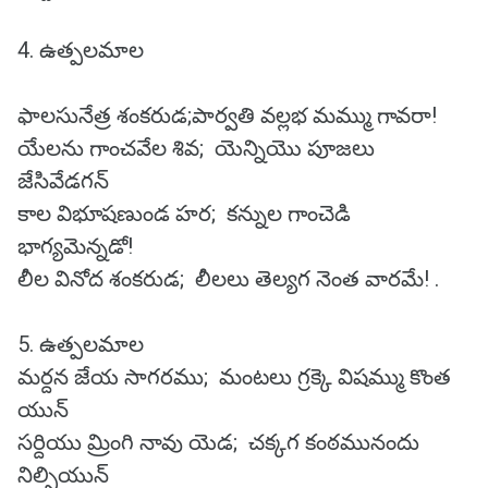
4. ఉత్పలమాల
ఫాలసునేత్ర శంకరుడ;పార్వతి వల్లభ మమ్ము గావరా!
యేలను గాంచవేల శివ; యెన్నియొ పూజలు
జేసివేడగన్
కాల విభూషణుండ హర; కన్నుల గాంచెడి
భాగ్యమెన్నడో!
లీల వినోద శంకరుడ; లీలలు తెల్యగ నెంత వారమే! .
5. ఉత్పలమాల
మర్దన జేయ సాగరము; మంటలు గ్రక్కె విషమ్ము కొంత
యున్
సర్దియు మ్రింగి నావు యెడ; చక్కగ కంఠమునందు
నిల్పియున్