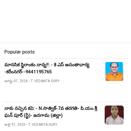
Popular posts
మానసిక స్థిరాంకం నాన్న!!: - కె ఎస్ అనంతాచార్య
-కరీంనగర్--9441195765
ఆగస్టు 07, 2026
• T. VEDANTA SURY
నాకు నచ్చిన కవి: - N.సాత్విక్-7వ తరగతి- పి.యం.శ్రీ
ఘన్ పూర్ (స్టే)- జనగామ (జిల్లా)
జులై 31, 2026
• T. VEDANTA SURY