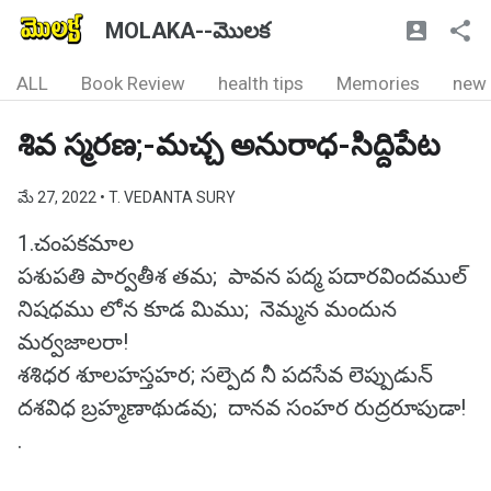
MOLAKA--మొలక
ALL
Book Review
health tips
Memories
new
శివ స్మరణ;-మచ్చ అనురాధ-సిద్దిపేట
మే 27, 2022
• T. VEDANTA SURY
1.చంపకమాల
పశుపతి పార్వతీశ తమ; పావన పద్మ పదారవిందముల్
నిషధము లోన కూడ మిము; నెమ్మన మందున
మర్వజాలరా!
శశిధర శూలహస్తహర; సల్పెద నీ పదసేవ లెప్పుడున్
దశవిధ బ్రహ్మణాథుడవు; దానవ సంహర రుద్రరూపుడా!
.