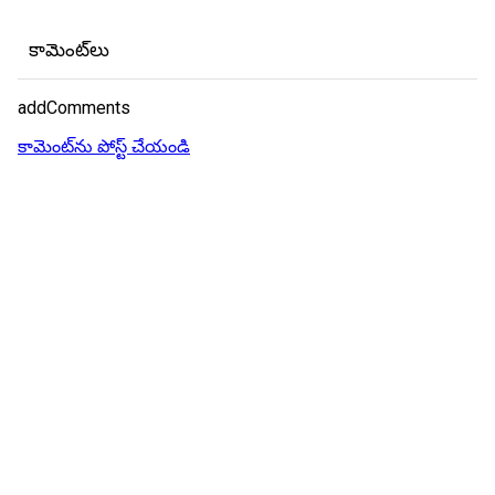
కామెంట్‌లు
addComments
కామెంట్‌ను పోస్ట్ చేయండి