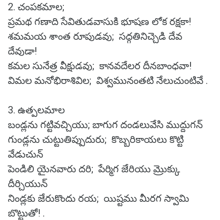
2. చంపకమాల;
ప్రమథ గణాది సేవితుడ‌వాసుకి భూషణ‌ లోక రక్షకా!
శమమయ శాంత రూపుడవు; సద్గతినిచ్చెడి దేవ
దేవుడా!
కమల సునేత్ర వీక్షుడవు; కానవదేలర దీనబాంధవా!
విమల మనోభిరాశివిల; విశ్వమునంతటి నేలుచుంటివే .
3. ఉత్పలమాల
బండ్లను గట్టివచ్చియు; బాగుగ దండలువేసి ముద్దుగన్
గుండ్లను చుట్టుతిప్పుదురు; కొబ్బరికాయలు కొట్టి
వేడుచున్
పెండిలి యైనవారు దరి; పేర్మిగ జేరియు మ్రొక్కు
దీర్చియున్
నిండ్లకు జేరుకొందు రయ; యిష్టము మీరగ స్వామి
బొట్టుతో! .