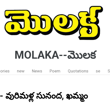
MOLAKA--మొలక
ories
new
News
Poem
Quotations
se
S
 వురిమళ్ల సునంద, ఖమ్మం