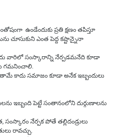
తోషంగా ఉండేందుకు ప్రతి క్షణం తపిస్తూ
 చూసుకుని ఎంత పెద్ద కష్టాన్నైనా
దు వారిలో సంస్కారాన్ని నేర్పడమనేది కూడా
లు గమనించాలి.
ో తామే కాదు సమాజం కూడా అనేక ఇబ్బందులు
లను ఇబ్బంది పెట్టే సంతానంలోని దుర్గుణాలను
, సంస్కారం నేర్పక పోతే తల్లిదండ్రులు
తులు రావచ్చు.