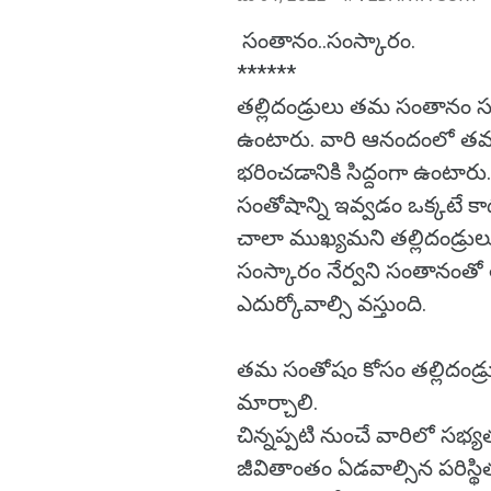
సంతానం..సంస్కారం.
******
తల్లిదండ్రులు తమ సంతానం సం
ఉంటారు. వారి ఆనందంలో తమను
భరించడానికి సిద్దంగా ఉంటారు.
సంతోషాన్ని ఇవ్వడం ఒక్కటే కా
చాలా ముఖ్యమని తల్లిదండ్రు
సంస్కారం నేర్వని సంతానంత
ఎదుర్కోవాల్సి వస్తుంది.
తమ సంతోషం కోసం తల్లిదండ్రు
మార్చాలి.
చిన్నప్పటి నుంచే వారిలో సభ్యత
జీవితాంతం ఏడవాల్సిన పరిస్థి