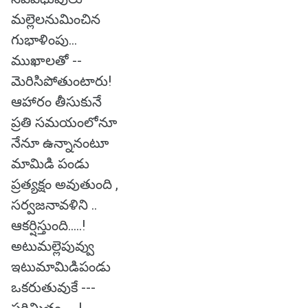
మల్లెలనుమించిన
గుభాళింపు...
ముఖాలతో --
మెరిసిపోతుంటారు!
ఆహారం తీసుకునే
ప్రతి సమయంలోనూ
నేనూ ఉన్నానంటూ
మామిడి పండు
ప్రత్యక్షం అవుతుంది ,
సర్వజనావళిని ..
ఆకర్షిస్తుంది.....!
అటుమల్లెపువ్వు
ఇటుమామిడిపండు
ఒకరుతువుకే ---