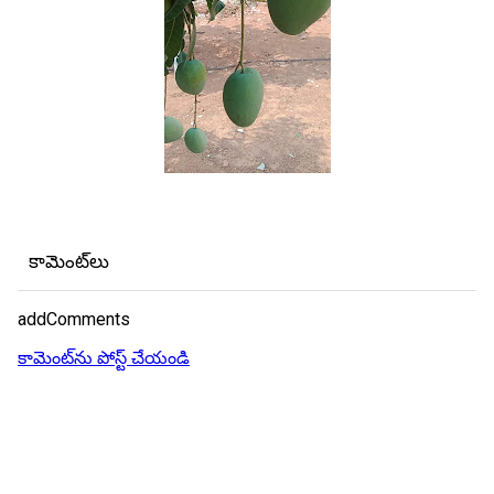
కామెంట్‌లు
addComments
కామెంట్‌ను పోస్ట్ చేయండి