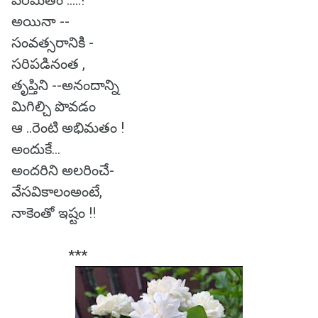
పరిమితం .....!
అయినా --
సంవత్సరానికి -
సరిపడినంత ,
తృప్తిని --అనందాన్ని
మిగిల్చి పొవడం
ఆ ..రెంటి అభిమతం !
అందుకే...
అందరిని అలరించే-
వేసవికాలంఅంటే,
నాకెంతో ఇష్టం !!
***