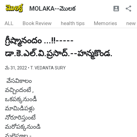
MOLAKA--మొలక
ALL
Book Review
health tips
Memories
new
గ్రీష్మానందం ...!!-----
డా.కె.ఎల్.వి.ప్రసాద్.--హన్మకొండ.
మే 31, 2022
• T. VEDANTA SURY
వేసవికాలం
వచ్చిందంటే ,
ఒకపక్కనుండీ
మామిడిపళ్లు
నోరూరిస్తుంటే
మరోపక్కనుండి
మల్లెపూల -