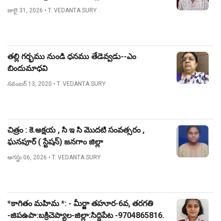
జులై 31, 2026
• T. VEDANTA SURY
తల్లి గర్భము నుండి ధనము తేడెవ్వడు--ఎం
బిందుమాధవి
నవంబర్ 13, 2020
• T. VEDANTA SURY
చిత్రం : కె.అక్షయ , సి ఇ సి మొదటి సంవత్సరం ,
ఘనపూర్ ( స్టేషన్) జనగాం జిల్లా
ఆగస్టు 06, 2026
• T. VEDANTA SURY
*కాగితం మహిమ *: - మీర్జా తహూర-6వ, తరగతి
-జిపఉపా:బక్రిచెప్యాల-జిల్లా:సిద్దిపేట -9704865816.