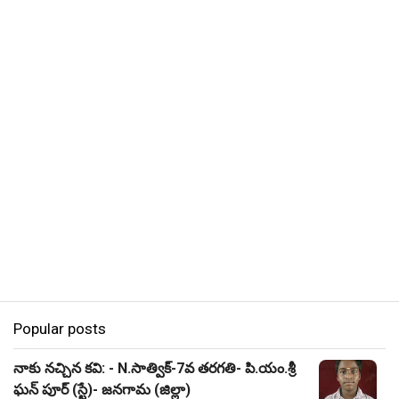
Popular posts
నాకు నచ్చిన కవి: - N.సాత్విక్-7వ తరగతి- పి.యం.శ్రీ
ఘన్ పూర్ (స్టే)- జనగామ (జిల్లా)