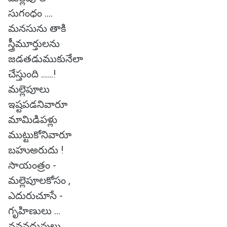
సుగంధం ....
మనసును తాకి
స్త్రీమూర్తులను
జడతడుముకునేలా
చేస్తుంది ......!
మల్లెపూలు
ఇష్టపడనివారూ
మామిడిపళ్లు
ముట్టుకోనివారూ
బహుఅరుదు !
సాయంత్రం -
మల్లెపూలకోసం ,
ఎదురుచూసే -
గృహిణులు ...
నవవధువులు