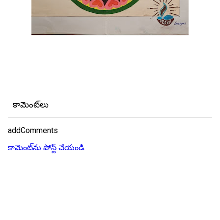
కామెంట్‌లు
addComments
కామెంట్‌ను పోస్ట్ చేయండి