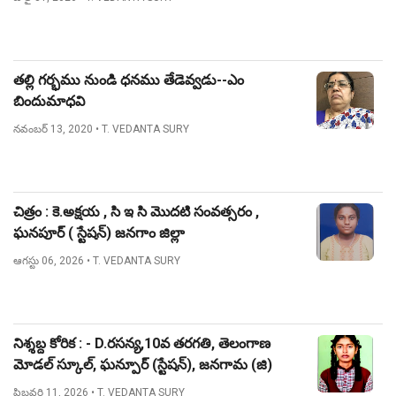
తల్లి గర్భము నుండి ధనము తేడెవ్వడు--ఎం
బిందుమాధవి
నవంబర్ 13, 2020
• T. VEDANTA SURY
చిత్రం : కె.అక్షయ , సి ఇ సి మొదటి సంవత్సరం ,
ఘనపూర్ ( స్టేషన్) జనగాం జిల్లా
ఆగస్టు 06, 2026
• T. VEDANTA SURY
నిశ్శబ్ద కోరిక : - D.రసన్య,10వ తరగతి, తెలంగాణ
మోడల్ స్కూల్, ఘన్పూర్ (స్టేషన్), జనగామ (జి)
ఫిబ్రవరి 11, 2026
• T. VEDANTA SURY