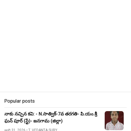
Popular posts
నాకు నచ్చిన కవి: - N.సాత్విక్-7వ తరగతి- పి.యం.శ్రీ
ఘన్ పూర్ (స్టే)- జనగామ (జిల్లా)
జులై 31, 2026
• T. VEDANTA SURY