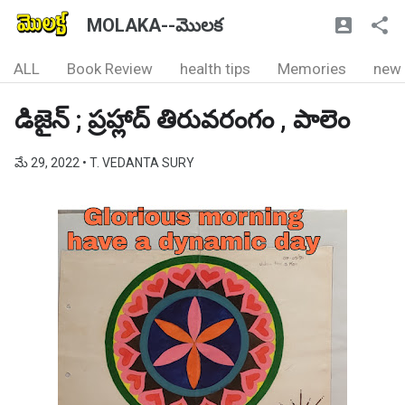
MOLAKA--మొలక
ALL
Book Review
health tips
Memories
new
డిజైన్ ; ప్రహ్లాద్ తిరువరంగం , పాలెం
మే 29, 2022
• T. VEDANTA SURY