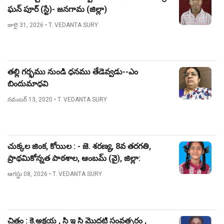
ఘన్ పూర్ (స్టే)- జనగామ (జిల్లా)
జులై 31, 2026
• T. VEDANTA SURY
తల్లి గర్భము నుండి ధనము తేడెవ్వడు--ఎం
బిందుమాధవి
నవంబర్ 13, 2020
• T. VEDANTA SURY
చుక్కల జింక, కోయిల : - జె. శరణ్య, 8వ తరగతి,
ప్రాథమికోన్నత పాఠశాల, ఆంబమ్ (వై), జిల్లా:
నిజామాబాద్.
ఆగస్టు 08, 2026
• T. VEDANTA SURY
చిత్రం : కె.అక్షయ , సి ఇ సి మొదటి సంవత్సరం ,