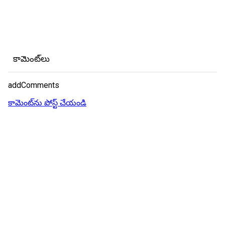
కామెంట్‌లు
addComments
కామెంట్‌ను పోస్ట్ చేయండి