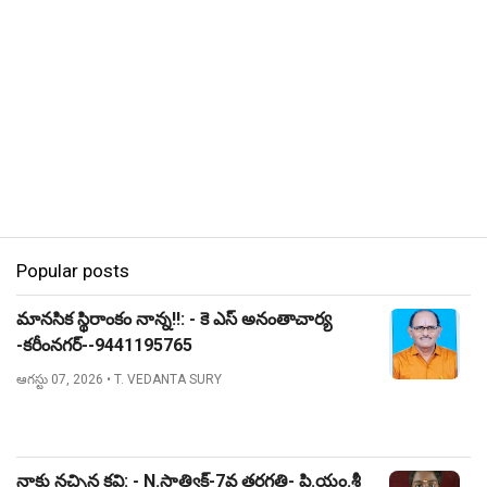
Popular posts
మానసిక స్థిరాంకం నాన్న!!: - కె ఎస్ అనంతాచార్య
-కరీంనగర్--9441195765
ఆగస్టు 07, 2026
• T. VEDANTA SURY
నాకు నచ్చిన కవి: - N.సాత్విక్-7వ తరగతి- పి.యం.శ్రీ