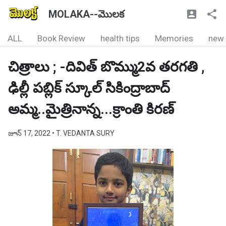
MOLAKA--మొలక
ALL
Book Review
health tips
Memories
new
చిత్రాలు ; -దివిత్ బొమ్ము2వ తరగతి ,
ఢిల్లీ పబ్లిక్ స్కూల్ సికింద్రాబాద్
అమ్మ..మైత్రినాన్న...క్రాంతి కిరణ్
జూన్ 17, 2022
• T. VEDANTA SURY