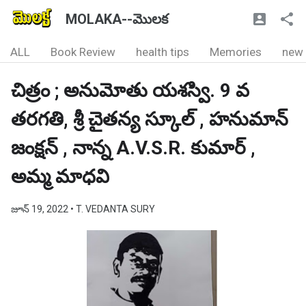
MOLAKA--మొలక
ALL
Book Review
health tips
Memories
new
చిత్రం ; అనుమోతు యశస్వి. 9 వ
తరగతి, శ్రీ చైతన్య స్కూల్ , హనుమాన్
జంక్షన్ , నాన్న A.V.S.R. కుమార్ ,
అమ్మ మాధవి
జూన్ 19, 2022
• T. VEDANTA SURY