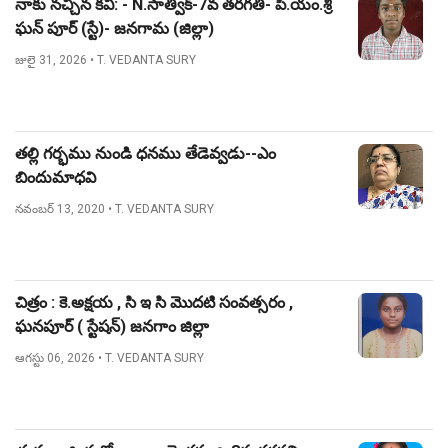
నాకు నచ్చిన కవి: - N.సాత్విక్-7వ తరగతి- పి.యం.శ్రీ
ఘన్ పూర్ (స్టే)- జనగామ (జిల్లా)
జులై 31, 2026
• T. VEDANTA SURY
తల్లి గర్భము నుండి ధనము తేడెవ్వడు--ఎం
బిందుమాధవి
నవంబర్ 13, 2020
• T. VEDANTA SURY
చిత్రం : కె.అక్షయ , సి ఇ సి మొదటి సంవత్సరం ,
ఘనపూర్ ( స్టేషన్) జనగాం జిల్లా
ఆగస్టు 06, 2026
• T. VEDANTA SURY