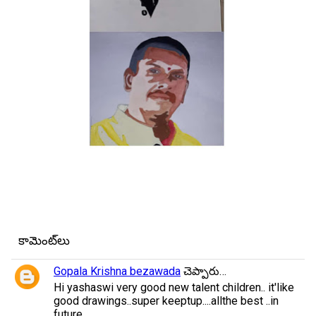
కామెంట్‌లు
Gopala Krishna bezawada
చెప్పారు…
Hi yashaswi very good new talent children.. it'like
good drawings..super keeptup....allthe best ..in
future..