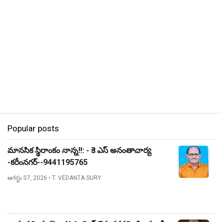
Popular posts
మానసిక స్థిరాంకం నాన్న!!: - కె ఎస్ అనంతాచార్య
-కరీంనగర్--9441195765
ఆగస్టు 07, 2026
• T. VEDANTA SURY