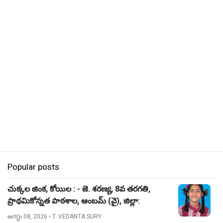
Popular posts
చుక్కల జింక, కోయిల : - జె. శరణ్య, 8వ తరగతి,
ప్రాథమికోన్నత పాఠశాల, ఆంబమ్ (వై), జిల్లా:
నిజామాబాద్.
ఆగస్టు 08, 2026
• T. VEDANTA SURY