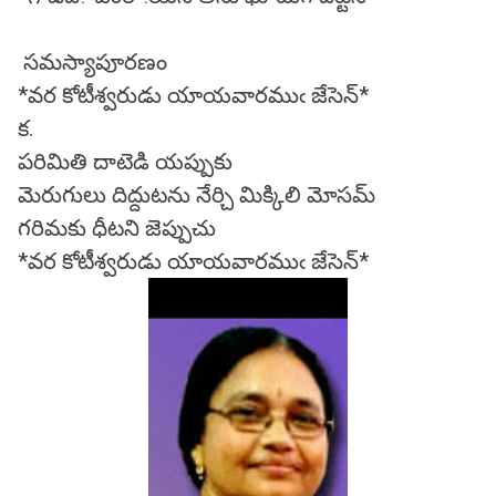
సమస్యాపూరణం
*వర కోటీశ్వరుడు యాయవారముఁ జేసెన్*
క.
పరిమితి దాటెడి యప్పుకు
మెరుగులు దిద్దుటను నేర్చి మిక్కిలి మోసమ్
గరిమకు ధీటని జెప్పుచు
*వర కోటీశ్వరుడు యాయవారముఁ జేసెన్*