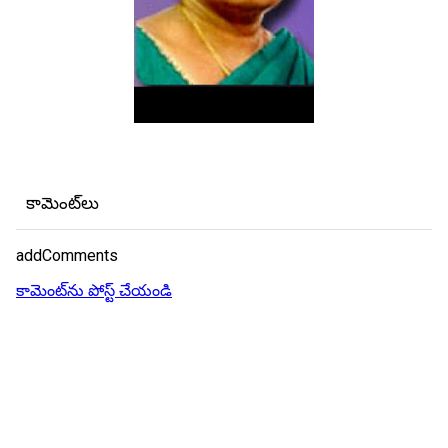
కామెంట్‌లు
addComments
కామెంట్‌ను పోస్ట్ చేయండి