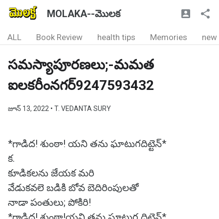
MOLAKA--మొలక
ALL
Book Review
health tips
Memories
new
సమస్యాపూరణలు;-మమత
ఐలకరీంనగర్9247593432
జూన్ 13, 2022
• T. VEDANTA SURY
*గాడిద! శుంఠా! యని తను ఘాటుగదిట్టెన్*
క.
కూడికలను జేయక మ‌రి
వేడుకవ‌లె బడికి బోవ బెది‌రింపులతో
నాడా పంతులు; పోకిరి!
*గాడిద! శుంఠా!యని తను ఘాటుగ దిట్టెన్*