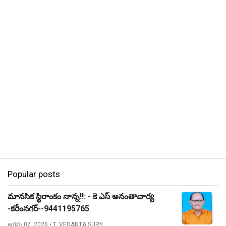
Popular posts
మానసిక స్థిరాంకం నాన్న!!: - కె ఎస్ అనంతాచార్య
-కరీంనగర్--9441195765
ఆగస్టు 07, 2026
• T. VEDANTA SURY