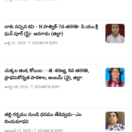
నాకు నచ్చిన కవి: - N.సాత్విక్-7వ తరగతి- పి.యం.శ్రీ
ఘన్ పూర్ (స్టే)- జనగామ (జిల్లా)
జులై 31, 2026
• T. VEDANTA SURY
చుక్కల జింక, కోయిల : - జె. శరణ్య, 8వ తరగతి,
ప్రాథమికోన్నత పాఠశాల, ఆంబమ్ (వై), జిల్లా:
నిజామాబాద్.
ఆగస్టు 08, 2026
• T. VEDANTA SURY
తల్లి గర్భము నుండి ధనము తేడెవ్వడు--ఎం
బిందుమాధవి
నవంబర్ 13, 2020
• T. VEDANTA SURY