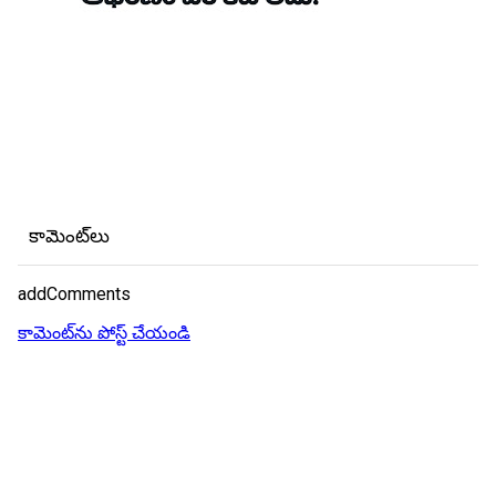
కామెంట్‌లు
addComments
కామెంట్‌ను పోస్ట్ చేయండి